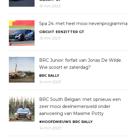
15 mrt 2023
Spa 24: met heel mooi nevenprogramma
CIRCUIT
EENZITTER
GT
15 mrt 2023
BRC Junior: forfait van Jonas De Wilde.
Wie scoort er zaterdag?
BRC
RALLY
14 mrt 2023
BRC South Belgian: met opnieuw een
zeer mooi deelnemersveld onder
aanvoering van Maxime Potty
#HOOFDNIEUWS
BRC
RALLY
14 mrt 2023