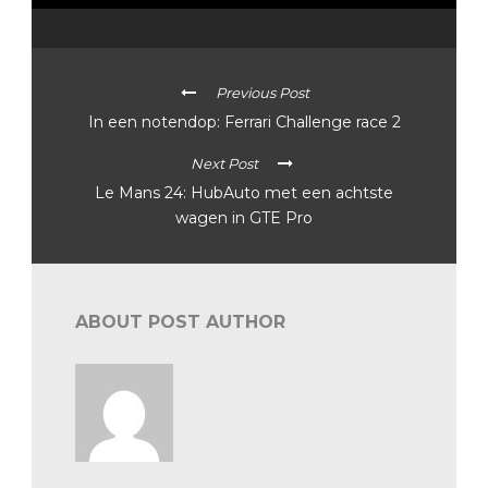
Previous Post
In een notendop: Ferrari Challenge race 2
Next Post
Le Mans 24: HubAuto met een achtste
wagen in GTE Pro
ABOUT POST AUTHOR