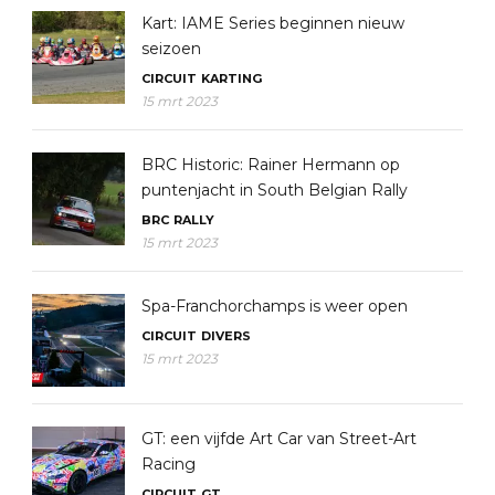
Kart: IAME Series beginnen nieuw
seizoen
CIRCUIT
KARTING
15 mrt 2023
BRC Historic: Rainer Hermann op
puntenjacht in South Belgian Rally
BRC
RALLY
15 mrt 2023
Spa-Franchorchamps is weer open
CIRCUIT
DIVERS
15 mrt 2023
GT: een vijfde Art Car van Street-Art
Racing
CIRCUIT
GT