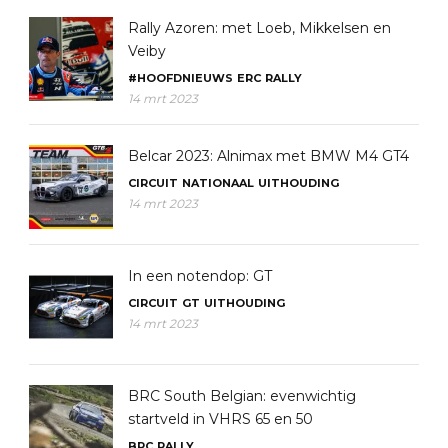
Rally Azoren: met Loeb, Mikkelsen en
Veiby
#HOOFDNIEUWS
ERC
RALLY
14 mrt 2023
Belcar 2023: Alnimax met BMW M4 GT4
CIRCUIT
NATIONAAL
UITHOUDING
14 mrt 2023
In een notendop: GT
CIRCUIT
GT
UITHOUDING
14 mrt 2023
BRC South Belgian: evenwichtig
startveld in VHRS 65 en 50
BRC
RALLY