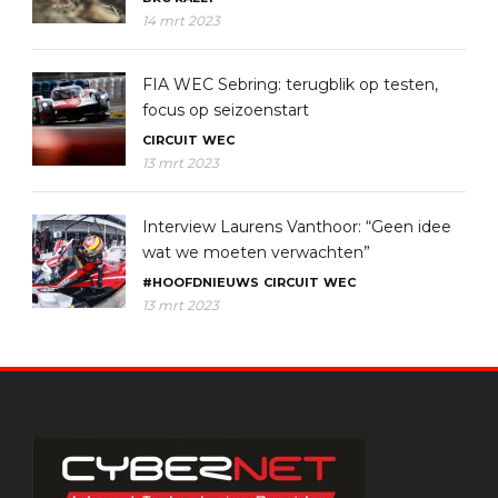
14 mrt 2023
FIA WEC Sebring: terugblik op testen,
focus op seizoenstart
CIRCUIT
WEC
13 mrt 2023
Interview Laurens Vanthoor: “Geen idee
wat we moeten verwachten”
#HOOFDNIEUWS
CIRCUIT
WEC
13 mrt 2023