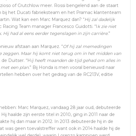
zioso of Crutchlow meer. Rossi bengelend aan de staart
en bij het Ducati fabrieksteam en het Pramac klantenteam
rtin. Wat kan een Marc Marquez dan? “
Hij zal dadelijk
c Racing Team manager Francesco Guidotti. “I
k zie niet
 Hij had al eens eerder tegenslagen in zijn carrière.
”
 opnieuw afstaan aan Marquez. “
Of hij zal memedingen
te zeggen. Maar hij komt niet terug om in het midden van
 de Duitser. “H
ij heeft maanden de tijd gehad om alles in
t met een plan.
” Bij Honda is men vooral benieuwd naar
tellen hebben over het gedrag van de RC213V, editie
 hebben: Marc Marquez, vandaag 28 jaar oud, debuteerde
Hij haalde zijn eerste titel in 2010, ging in 2011 naar de
te hij dan maar in 2012. In 2013 debuteerde hij in de
 was geen toevalstreffer want ook in 2014 haalde hij de
uiteindelijk wel derde), waarin Lorenzo kampioen werd,