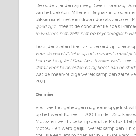
De oude vijanden zijn weg. Geen Lorenzo, Dovi
van het peloton. Miller en Bagnaia in problem
bliksemsnel met een droomduo als Zarco en Ma
goed zijn
“, meent de concurrentie zoals Prama
in waarom niet, zelfs niet op psychologisch vlak.
Testrijder Stefan Bradl zal uiteraard zijn plaats
voor de wereldtitel is op dit moment moeilijk 
het pak te rijden! Daar ben ik zeker van
“, meent
detail voor te bereiden en hij komt aan de star
wat de meervoudige wereldkampioen zal te ver
2021.
De mier
Voor wie het geheugen nog eens opgefrist wil
op het wereldtoneel in 2008, in de 125cc klasse. 
Moto2 en werd vicekampioen. De Moto2 titel pak
MotoGP en werd gelijk… wereldkampioen. En dat
titel. Na een iets minder jaar in 2015 (hij werd 