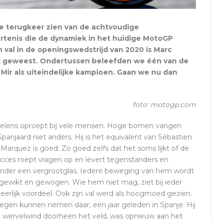
de terugkeer zien van de achtvoudige
tenis die de dynamiek in het huidige MotoGP
 val in de openingswedstrijd van 2020 is Marc
d geweest. Ondertussen beleefden we één van de
Mir als uiteindelijke kampioen. Gaan we nu dan
foto: motogp.com
lens oproept bij vele mensen. Hoge bomen vangen
panjaard niet anders. Hij is het equivalent van Sébastien
Marquez is goed. Zo goed zelfs dat het soms lijkt of de
cces roept vragen op en levert tegenstanders en
j onder een vergrootglas. Iedere beweging van hem wordt
, gewikt en gewogen. Wie hem niet mag, ziet bij ieder
eerlijk voordeel. Ook zijn val werd als hoogmoed gezien.
egen kunnen nemen daar, een jaar geleden in Spanje. Hij
en wervelwind doorheen het veld, was opnieuw aan het