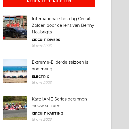
RECENTE BERICHTEN
Internationale testdag Circuit
Zolder: door de lens van Benny
Houbrigts
CIRCUIT
DIVERS
16 mrt 2023
Extreme-E: derde seizoen is
onderweg
ELECTRIC
15 mrt 2023
Kart: IAME Series beginnen
nieuw seizoen
CIRCUIT
KARTING
15 mrt 2023