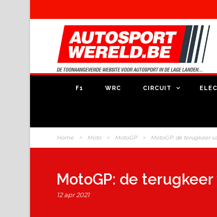
F1
WRC
CIRCUIT
ELEC
Home
>
Moto
>
MotoGP
>
MotoGP: de terugkeer v
MotoGP: de terugkeer
12 apr 2021