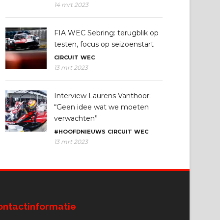
14 mrt 2023
FIA WEC Sebring: terugblik op
testen, focus op seizoenstart
CIRCUIT
WEC
13 mrt 2023
Interview Laurens Vanthoor:
“Geen idee wat we moeten
verwachten”
#HOOFDNIEUWS
CIRCUIT
WEC
13 mrt 2023
ontactinformatie