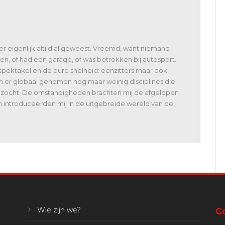
 er eigenlijk altijd al geweest. Vreemd, want niemand
en, of had een garage, of was betrokken bij autosport.
spektakel en de pure snelheid: eenzitters maar ook
jn er globaal genomen nog maar weinig disciplines die
bezocht. De omstandigheden brachten mij de afgelopen
n introduceerden mij in de uitgebreide wereld van de
Wie zijn we?
C