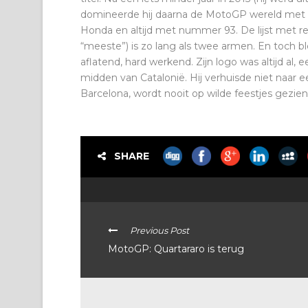
domineerde hij daarna de MotoGP wereld met tit
Honda en altijd met nummer 93. De lijst met re
“meeste”) is zo lang als twee armen. En toch
aflatend, hard werkend. Zijn logo was altijd al, 
midden van Catalonië. Hij verhuisde niet naar e
Barcelona, wordt nooit op wilde feestjes gezien
SHARE
Previous Post
MotoGP: Quartararo is terug