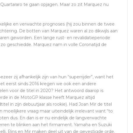
uartararo te gaan opjagen. Maar zo zit Marquez nu
elijke en verwachte prognoses (hij zou binnen de twee
chtering. De botten van Marquez waren al zo dikwijls aan
aren geworden. Een lange rust- en revalidatieperiode
 zo geschiedde. Marquez nam in volle Coronatijd de
er zij afhankelijk zijn van hun “superrijder”, want het
et eerst sinds 2016 kregen we ook een andere
n voor de titel in 2020? Het antwoord daarop is
teerde in de MotoGP klasse heeft Marquez altijd
el in zijn debuutjaar als rookie). Had Joan Mir de titel
eilijkere vraag maar uiteindelijk irrelevant want “to
esloten dus. En dan is er nu eindelijk de langverwachte
erren te blinken aan het firmament. Yamaha en Suzuki
delli, Rins en Mir maken deel uit van de gevestigde orde.