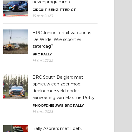
nevenprogramma
CIRCUIT
EENZITTER
GT
15 mrt 2023
BRC Junior: forfait van Jonas
De Wilde. Wie scoort er
zaterdag?
BRC
RALLY
14 mrt 2023
BRC South Belgian: met
opnieuw een zeer mooi
deelnemersveld onder
aanvoering van Maxime Potty
#HOOFDNIEUWS
BRC
RALLY
14 mrt 2023
Rally Azoren: met Loeb,