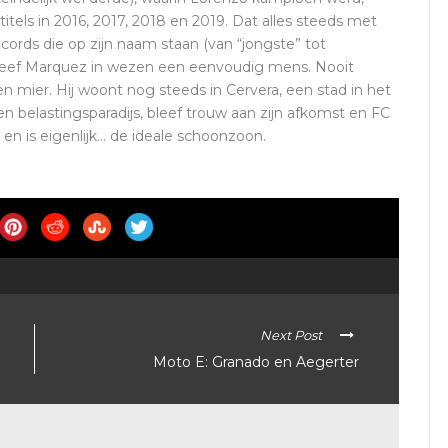
els in 2016, 2017, 2018 en 2019. Dat alles steeds met
cords die op zijn naam staan (van “jongste” tot
 bleef Marquez in wezen een eenvoudig mens. Nooit
een mier. Hij woont nog steeds in Cervera, een stad in het
en belastingsparadijs, bleef trouw aan zijn afkomst en FC
 en is eigenlijk… de ideale schoonzoon.
Next Post
Moto E: Granado en Aegerter