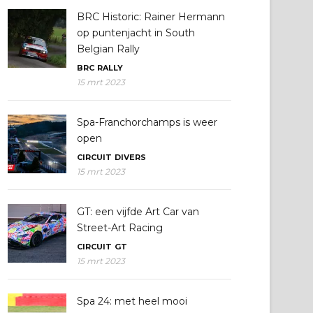
BRC Historic: Rainer Hermann
op puntenjacht in South
Belgian Rally
BRC
RALLY
15 mrt 2023
Spa-Franchorchamps is weer
open
CIRCUIT
DIVERS
15 mrt 2023
GT: een vijfde Art Car van
Street-Art Racing
CIRCUIT
GT
15 mrt 2023
Spa 24: met heel mooi