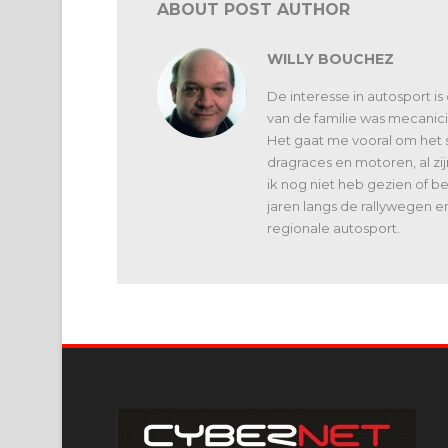
ABOUT POST AUTHOR
WILLY BOUCHEZ
De interesse in autosport is
van de familie was mecanici
Het gaat me vooral om het 
dragraces en motoren, al zi
ik nog niet heb gezien of 
jaren langs de rallywegen e
regionale autosport.