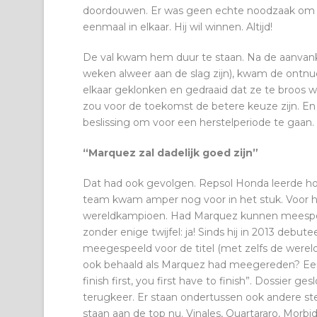
doordouwen. Er was geen echte noodzaak om Q
eenmaal in elkaar. Hij wil winnen. Altijd!
De val kwam hem duur te staan. Na de aanvank
weken alweer aan de slag zijn), kwam de ontnu
elkaar geklonken en gedraaid dat ze te broos w
zou voor de toekomst de betere keuze zijn. En
beslissing om voor een herstelperiode te gaan.
“Marquez zal dadelijk goed zijn”
Dat had ook gevolgen. Repsol Honda leerde hoeze
team kwam amper nog voor in het stuk. Voor h
wereldkampioen. Had Marquez kunnen meespele
zonder enige twijfel: ja! Sinds hij in 2013 debu
meegespeeld voor de titel (met zelfs de wereldtit
ook behaald als Marquez had meegereden? Een mo
finish first, you first have to finish”. Dossier g
terugkeer. Er staan ondertussen ook andere st
staan aan de top nu. Vinales, Quartararo, Morbi