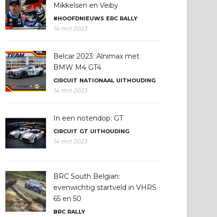
Mikkelsen en Veiby
#HOOFDNIEUWS
ERC
RALLY
14 mrt 2023
Belcar 2023: Alnimax met
BMW M4 GT4
CIRCUIT
NATIONAAL
UITHOUDING
14 mrt 2023
In een notendop: GT
CIRCUIT
GT
UITHOUDING
14 mrt 2023
BRC South Belgian:
evenwichtig startveld in VHRS
65 en 50
BRC
RALLY