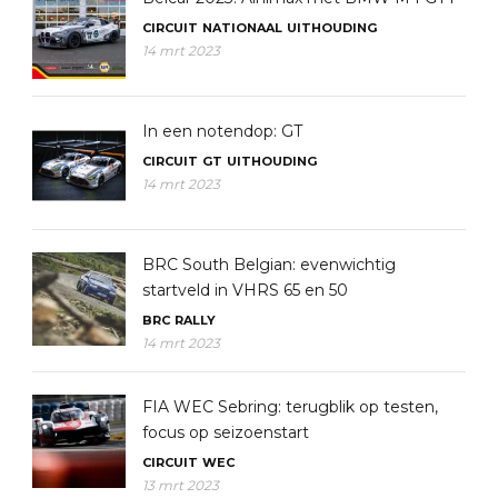
CIRCUIT
NATIONAAL
UITHOUDING
14 mrt 2023
In een notendop: GT
CIRCUIT
GT
UITHOUDING
14 mrt 2023
BRC South Belgian: evenwichtig
startveld in VHRS 65 en 50
BRC
RALLY
14 mrt 2023
FIA WEC Sebring: terugblik op testen,
focus op seizoenstart
CIRCUIT
WEC
13 mrt 2023