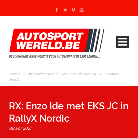
Home
>
#Hoofdnieuws
>
RX: Enzo Ide met EKS JC in RallyX
Nordic
RX: Enzo Ide met EKS JC in
RallyX Nordic
08 apr 2021