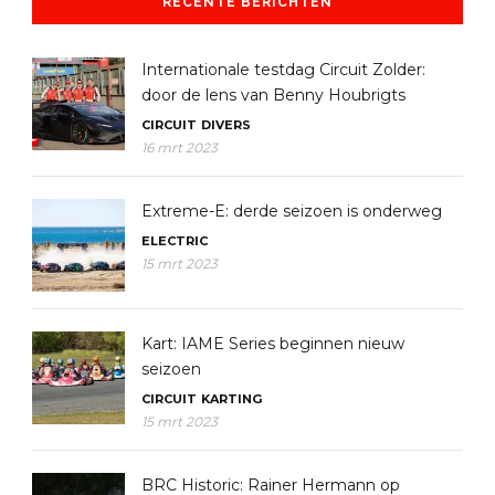
RECENTE BERICHTEN
Internationale testdag Circuit Zolder:
door de lens van Benny Houbrigts
CIRCUIT
DIVERS
16 mrt 2023
Extreme-E: derde seizoen is onderweg
ELECTRIC
15 mrt 2023
Kart: IAME Series beginnen nieuw
seizoen
CIRCUIT
KARTING
15 mrt 2023
BRC Historic: Rainer Hermann op