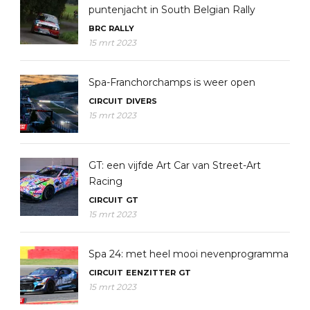
puntenjacht in South Belgian Rally
BRC
RALLY
15 mrt 2023
Spa-Franchorchamps is weer open
CIRCUIT
DIVERS
15 mrt 2023
GT: een vijfde Art Car van Street-Art
Racing
CIRCUIT
GT
15 mrt 2023
Spa 24: met heel mooi nevenprogramma
CIRCUIT
EENZITTER
GT
15 mrt 2023