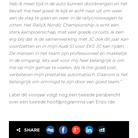
heb ik meer tijd in de auto kunnen doorbrengen en het
bevalt me ​​heel goed. Ik kijk er echt naar uit om weer
aan de slag te gaan en weer in de rallycrosswagen te
zitten. Het RallyX Nordic Championship is echt een
sterk kampioenschap, met veel goede circuits. Ik ben
erg blij dat ik de samenwerking met JC ook dit jaar kan
voortzetten en in mijn Audi S1 ​​voor EKS JC kan rijden.
De mensen in het team zijn professioneel en makkelijk
in de omgang, iets wat voor mij heel belangrijk is om
me op mijn gemak te voelen. Als ik me goed voel,
verbeteren mijn prestaties automatisch. Daarom is het
belangrijk om omringd te zijn door een goed team.”
Later dit voorjaar volgt nog een tweede persbericht
over een tweede hoofdprogramma van Enzo Ide.
SHARE