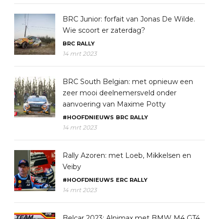
BRC Junior: forfait van Jonas De Wilde.
Wie scoort er zaterdag?
BRC
RALLY
14 mrt 2023
BRC South Belgian: met opnieuw een
zeer mooi deelnemersveld onder
aanvoering van Maxime Potty
#HOOFDNIEUWS
BRC
RALLY
14 mrt 2023
Rally Azoren: met Loeb, Mikkelsen en
Veiby
#HOOFDNIEUWS
ERC
RALLY
14 mrt 2023
Belcar 2023: Alnimax met BMW M4 GT4