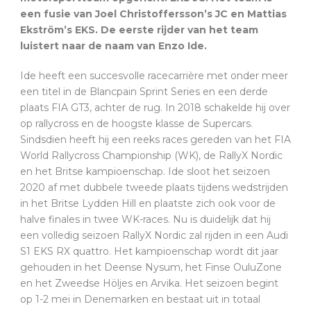
een fusie van Joel Christoffersson’s JC en Mattias
Ekström’s EKS. De eerste rijder van het team
luistert naar de naam van Enzo Ide.
Ide heeft een succesvolle racecarrière met onder meer
een titel in de Blancpain Sprint Series en een derde
plaats FIA GT3, achter de rug. In 2018 schakelde hij over
op rallycross en de hoogste klasse de Supercars.
Sindsdien heeft hij een reeks races gereden van het FIA
World Rallycross Championship (WK), de RallyX Nordic
en het Britse kampioenschap. Ide sloot het seizoen
2020 af met dubbele tweede plaats tijdens wedstrijden
in het Britse Lydden Hill en plaatste zich ook voor de
halve finales in twee WK-races. Nu is duidelijk dat hij
een volledig seizoen RallyX Nordic zal rijden in een Audi
S1 ​​EKS RX quattro. Het kampioenschap wordt dit jaar
gehouden in het Deense Nysum, het Finse OuluZone
en het Zweedse Höljes en Arvika. Het seizoen begint
op 1-2 mei in Denemarken en bestaat uit in totaal