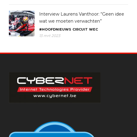
Interview Laurens Vanthoor: “Geen idee
wat we moeten verwachten”
#HOOFDNIEUWS
CIRCUIT
WEC
13 mrt 2023