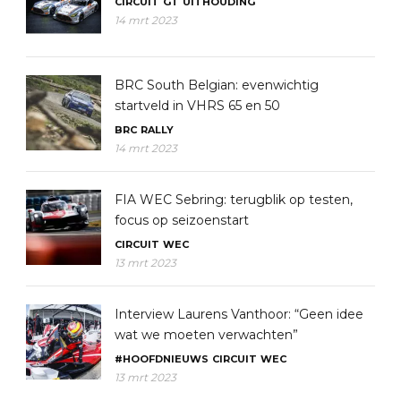
CIRCUIT
GT
UITHOUDING
14 mrt 2023
BRC South Belgian: evenwichtig
startveld in VHRS 65 en 50
BRC
RALLY
14 mrt 2023
FIA WEC Sebring: terugblik op testen,
focus op seizoenstart
CIRCUIT
WEC
13 mrt 2023
Interview Laurens Vanthoor: “Geen idee
wat we moeten verwachten”
#HOOFDNIEUWS
CIRCUIT
WEC
13 mrt 2023