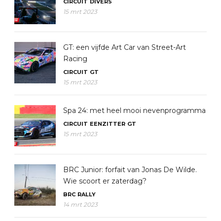
CIRCUIT
DIVERS
15 mrt 2023
GT: een vijfde Art Car van Street-Art
Racing
CIRCUIT
GT
15 mrt 2023
Spa 24: met heel mooi nevenprogramma
CIRCUIT
EENZITTER
GT
15 mrt 2023
BRC Junior: forfait van Jonas De Wilde.
Wie scoort er zaterdag?
BRC
RALLY
14 mrt 2023