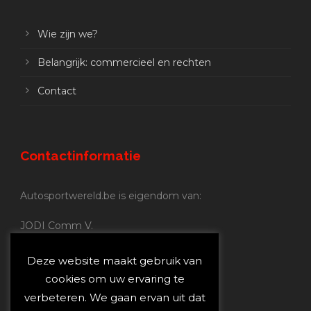
Wie zijn we?
Belangrijk: commercieel en rechten
Contact
Contactinformatie
Autosportwereld.be is eigendom van:
JODI Comm V.
BE 0.680.837.852
Nijverheidsstraat 70
Deze website maakt gebruik van
2160 Wommelgem
cookies om uw ervaring te
verbeteren. We gaan ervan uit dat
Autosportwereld.be: