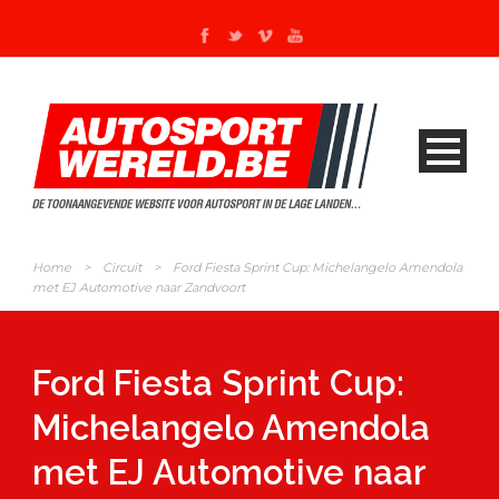
Home
>
Circuit
>
Ford Fiesta Sprint Cup: Michelangelo Amendola
met EJ Automotive naar Zandvoort
Ford Fiesta Sprint Cup:
Michelangelo Amendola
met EJ Automotive naar