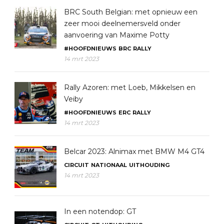
BRC South Belgian: met opnieuw een
zeer mooi deelnemersveld onder
aanvoering van Maxime Potty
#HOOFDNIEUWS
BRC
RALLY
14 mrt 2023
Rally Azoren: met Loeb, Mikkelsen en
Veiby
#HOOFDNIEUWS
ERC
RALLY
14 mrt 2023
Belcar 2023: Alnimax met BMW M4 GT4
CIRCUIT
NATIONAAL
UITHOUDING
14 mrt 2023
In een notendop: GT