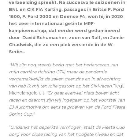
verbeelding spreekt. Na succesvolle seizoenen in
BNL en CIK FIA Karting, passages in Britse F. Ford
1600, F. Ford 2000 en Deense F4, won hij in 2020
het zeer internationaal getinte MRF-
kampioenschap, dat eerder werd gedomineerd
door David Schumacher, zoon van Ralf, en Jamie
Chadwick, die zo een plek versierde in de W-
Series.
“Wij zijn nog steeds bezig met het herlanceren van
mijn carrière richting GT4, maar de pandemie
vergemakkelijkt de zaken geenzins en in afwachting
van heb ik mij tenvolle gestort op het SIM-racen,”
legt
Michelangelo uit.
“Er gaat evenwel niets boven écht
racen en daarom zijn wij ingegaan op het voorstel van
EJ Automotive om eens te proeven van de Ford Fiesta
Sprint Cup.”
“
Ondanks het beperkte vermogen, staat de Fiesta Cup
borg voor close racing van het hoogste niveau en dat