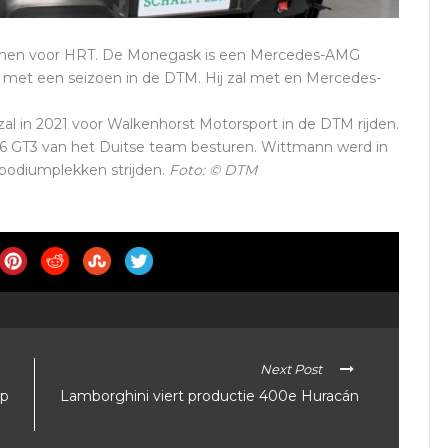
itkomen voor HRT. De Monegask is een Mercedes-AMG
id met een seizoen in de DTM. Hij zal met en Mercedes-
l in 2021 voor Walkenhorst Motorsport in de DTM rijden.
GT3 van het Duitse team besturen. Wittmann werd in
 podiumplekken strijden.
Foto: © DTM
Next Post
up
Lamborghini viert productie 400e Huracán