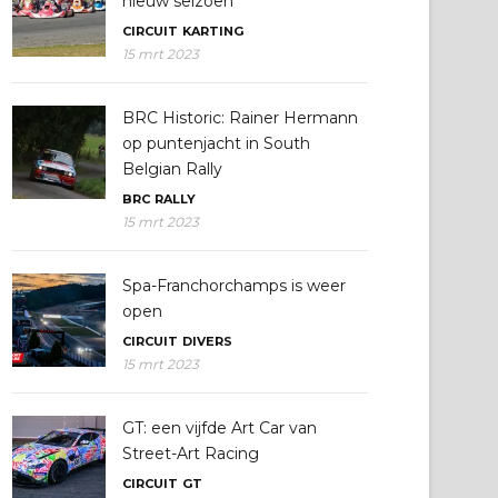
nieuw seizoen
CIRCUIT
KARTING
15 mrt 2023
BRC Historic: Rainer Hermann
op puntenjacht in South
Belgian Rally
BRC
RALLY
15 mrt 2023
Spa-Franchorchamps is weer
open
CIRCUIT
DIVERS
15 mrt 2023
GT: een vijfde Art Car van
Street-Art Racing
CIRCUIT
GT