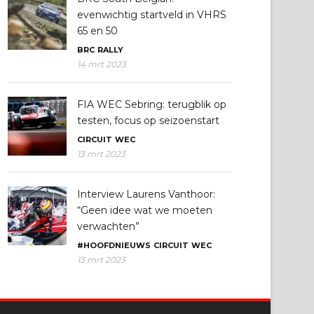
evenwichtig startveld in VHRS
65 en 50
BRC
RALLY
14 mrt 2023
FIA WEC Sebring: terugblik op
testen, focus op seizoenstart
CIRCUIT
WEC
13 mrt 2023
Interview Laurens Vanthoor:
“Geen idee wat we moeten
verwachten”
#HOOFDNIEUWS
CIRCUIT
WEC
13 mrt 2023