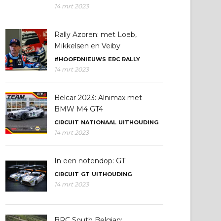
14 mrt 2023
Rally Azoren: met Loeb,
Mikkelsen en Veiby
#HOOFDNIEUWS
ERC
RALLY
14 mrt 2023
Belcar 2023: Alnimax met
BMW M4 GT4
CIRCUIT
NATIONAAL
UITHOUDING
14 mrt 2023
In een notendop: GT
CIRCUIT
GT
UITHOUDING
14 mrt 2023
BRC South Belgian: