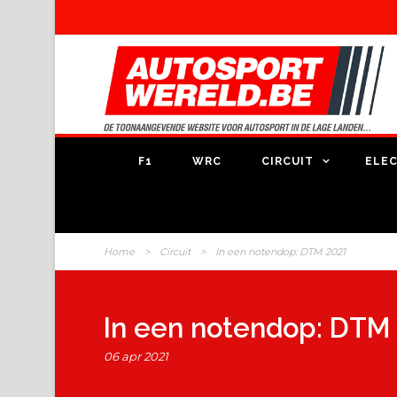
F1
WRC
CIRCUIT
ELEC
Home
>
Circuit
>
In een notendop: DTM 2021
In een notendop: DTM
06 apr 2021