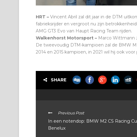
HRT –
Vincent Abril zal dit jaar in de DTM u
fabrieksrijder en vergroot nu zijn betrokkenhe
AMG GT3 Evo van Haupt Racing Team rijden.
Walkenhorst Motorsport –
Marco Wittmann za
De tweevoudig DTM-kampioen zal de BMW M6 
2014 en 2015 kampioen, in 2021 wil hij ook voor
SHARE
Previous Post
In een notendop: BMW M2 CS Racing C
Benelux