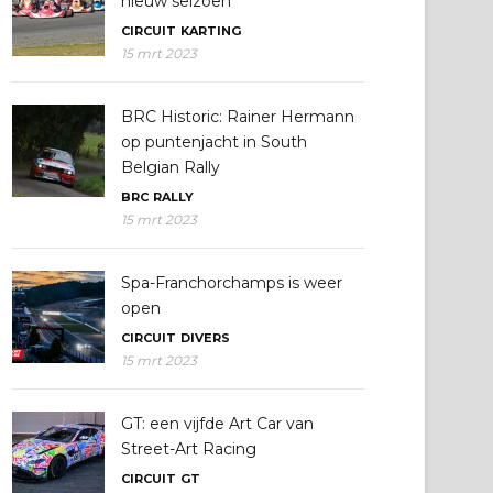
nieuw seizoen
CIRCUIT
KARTING
15 mrt 2023
BRC Historic: Rainer Hermann
op puntenjacht in South
Belgian Rally
BRC
RALLY
15 mrt 2023
Spa-Franchorchamps is weer
open
CIRCUIT
DIVERS
15 mrt 2023
GT: een vijfde Art Car van
Street-Art Racing
CIRCUIT
GT