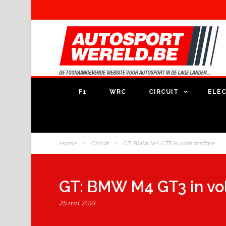
F1
WRC
CIRCUIT
ELEC
Home
>
Circuit
>
GT: BMW M4 GT3 in volle testfase
GT: BMW M4 GT3 in vol
25 mrt 2021