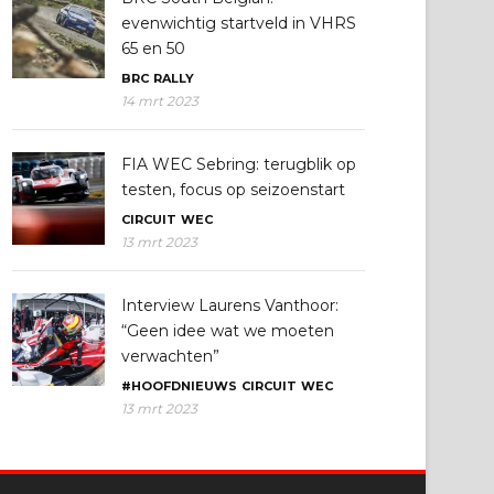
evenwichtig startveld in VHRS
65 en 50
BRC
RALLY
14 mrt 2023
FIA WEC Sebring: terugblik op
testen, focus op seizoenstart
CIRCUIT
WEC
13 mrt 2023
Interview Laurens Vanthoor:
“Geen idee wat we moeten
verwachten”
#HOOFDNIEUWS
CIRCUIT
WEC
13 mrt 2023