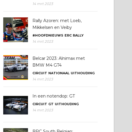
14 mrt 2023
Rally Azoren: met Loeb,
Mikkelsen en Veiby
#HOOFDNIEUWS
ERC
RALLY
14 mrt 2023
Belcar 2023: Alnimax met
BMW M4 GT4
CIRCUIT
NATIONAAL
UITHOUDING
14 mrt 2023
In een notendop: GT
CIRCUIT
GT
UITHOUDING
14 mrt 2023
BRC South Belgian: