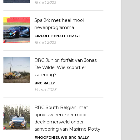
15 mrt 2023
Spa 24: met heel mooi
nevenprogramma
CIRCUIT
EENZITTER
GT
15 mrt 2023
BRC Junior: forfait van Jonas
De Wilde. Wie scoort er
zaterdag?
BRC
RALLY
14 mrt 2023
BRC South Belgian: met
opnieuw een zeer mooi
deelnemersveld onder
aanvoering van Maxime Potty
#HOOFDNIEUWS
BRC
RALLY