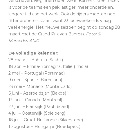
verschoven. Beginnen doen we in Bahrein. Meer races
is voor de teams een pak lastiger, meer onderdelen,
langere tijd aan het werk. Ook de rijders moeten nog
fitter proberen staan, want 23 raceweekends vraagt
veel energie. Het nieuwe seizoen begint op zondag 28
maart met de Grand Prix van Bahrein.
Foto: ©
Mercedes-AMG
De volledige kalender:
28 maart – Bahrein (Sakhir)
18 april – Emilia-Romagna, Italië (Imola)
2 mei – Portugal (Portimao)
9 mei – Spanje (Barcelona)
23 mei – Monaco (Monte Carlo)
6 juni – Azerbeidzjan (Bakoe)
13 juni – Canada (Montreal)
27 juni – Frankrijk (Paul Ricard)
4 juli – Oostenrijk (Spielberg)
18 juli – Groot-Brittannië (Silverstone)
1 augustus – Hongarije (Boedapest)