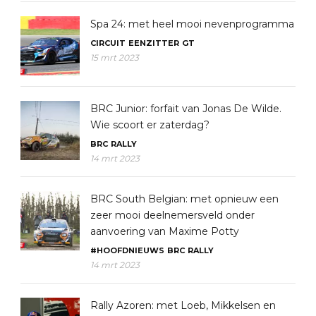
Spa 24: met heel mooi nevenprogramma
CIRCUIT
EENZITTER
GT
15 mrt 2023
BRC Junior: forfait van Jonas De Wilde.
Wie scoort er zaterdag?
BRC
RALLY
14 mrt 2023
BRC South Belgian: met opnieuw een
zeer mooi deelnemersveld onder
aanvoering van Maxime Potty
#HOOFDNIEUWS
BRC
RALLY
14 mrt 2023
Rally Azoren: met Loeb, Mikkelsen en