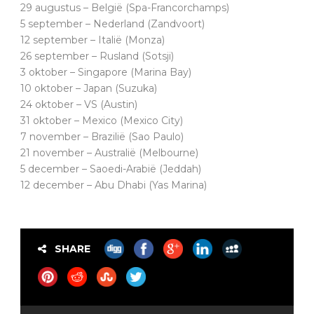
29 augustus – België (Spa-Francorchamps)
5 september – Nederland (Zandvoort)
12 september – Italië (Monza)
26 september – Rusland (Sotsji)
3 oktober – Singapore (Marina Bay)
10 oktober – Japan (Suzuka)
24 oktober – VS (Austin)
31 oktober – Mexico (Mexico City)
7 november – Brazilië (Sao Paulo)
21 november – Australië (Melbourne)
5 december – Saoedi-Arabië (Jeddah)
12 december – Abu Dhabi (Yas Marina)
SHARE