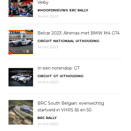
Veiby
#HOOFDNIEUWS
ERC
RALLY
14 mrt 2023
Belcar 2023: Alnimax met BMW M4 GT4
CIRCUIT
NATIONAAL
UITHOUDING
14 mrt 2023
In een notendop: GT
CIRCUIT
GT
UITHOUDING
14 mrt 2023
BRC South Belgian: evenwichtig
startveld in VHRS 65 en 50
BRC
RALLY
14 mrt 2023