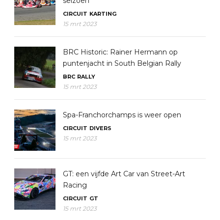
seizoen
CIRCUIT
KARTING
15 mrt 2023
BRC Historic: Rainer Hermann op
puntenjacht in South Belgian Rally
BRC
RALLY
15 mrt 2023
Spa-Franchorchamps is weer open
CIRCUIT
DIVERS
15 mrt 2023
GT: een vijfde Art Car van Street-Art
Racing
CIRCUIT
GT
15 mrt 2023