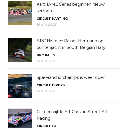
Kart: IAME Series beginnen nieuw
seizoen
CIRCUIT
KARTING
15 mrt 2023
BRC Historic: Rainer Hermann op
puntenjacht in South Belgian Rally
BRC
RALLY
15 mrt 2023
Spa-Franchorchamps is weer open
CIRCUIT
DIVERS
15 mrt 2023
GT: een vijfde Art Car van Street-Art
Racing
CIRCUIT
GT