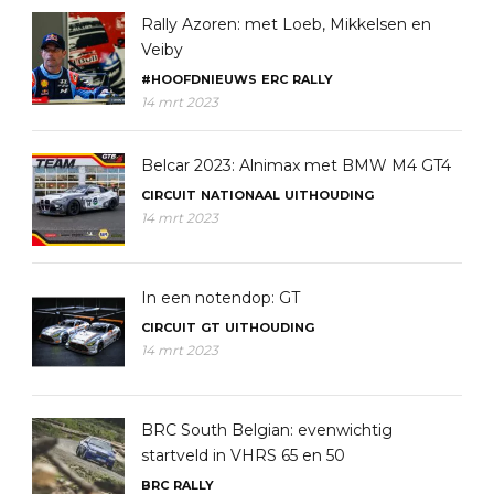
Rally Azoren: met Loeb, Mikkelsen en
Veiby
#HOOFDNIEUWS
ERC
RALLY
14 mrt 2023
Belcar 2023: Alnimax met BMW M4 GT4
CIRCUIT
NATIONAAL
UITHOUDING
14 mrt 2023
In een notendop: GT
CIRCUIT
GT
UITHOUDING
14 mrt 2023
BRC South Belgian: evenwichtig
startveld in VHRS 65 en 50
BRC
RALLY