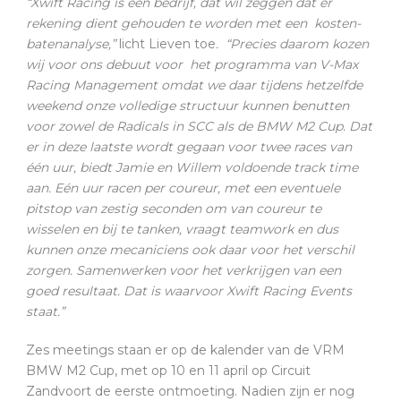
“Xwift Racing is een bedrijf, dat wil zeggen dat er
rekening dient gehouden te worden met een kosten-
batenanalyse,”
licht Lieven toe
. “Precies daarom kozen
wij voor ons debuut voor het programma van V-Max
Racing Management omdat we daar tijdens hetzelfde
weekend onze volledige structuur kunnen benutten
voor zowel de Radicals in SCC als de BMW M2 Cup. Dat
er in deze laatste wordt gegaan voor twee races van
één uur, biedt Jamie en Willem voldoende track time
aan. Eén uur racen per coureur, met een eventuele
pitstop van zestig seconden om van coureur te
wisselen en bij te tanken, vraagt teamwork en dus
kunnen onze mecaniciens ook daar voor het verschil
zorgen. Samenwerken voor het verkrijgen van een
goed resultaat. Dat is waarvoor Xwift Racing Events
staat.”
Zes meetings staan er op de kalender van de VRM
BMW M2 Cup, met op 10 en 11 april op Circuit
Zandvoort de eerste ontmoeting. Nadien zijn er nog