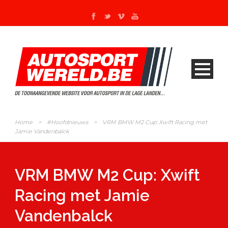
Home
>
#Hoofdnieuws
>
VRM BMW M2 Cup: Xwift Racing met
Jamie Vandenbalck
VRM BMW M2 Cup: Xwift
Racing met Jamie
Vandenbalck