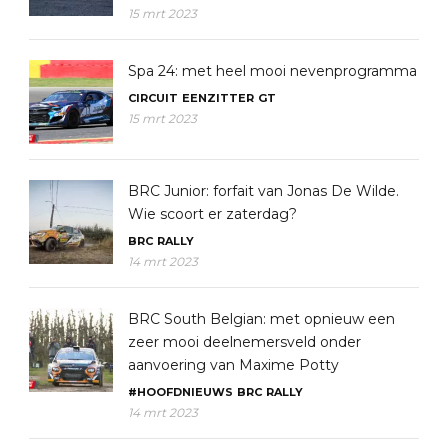
15 mrt 2023
Spa 24: met heel mooi nevenprogramma
CIRCUIT
EENZITTER
GT
15 mrt 2023
BRC Junior: forfait van Jonas De Wilde.
Wie scoort er zaterdag?
BRC
RALLY
14 mrt 2023
BRC South Belgian: met opnieuw een
zeer mooi deelnemersveld onder
aanvoering van Maxime Potty
#HOOFDNIEUWS
BRC
RALLY
14 mrt 2023