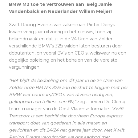
BMW M2 toe te vertrouwen aan Belg Jamie
Vandenbalck en Nederlander Willem Meijer!
Xwift Racing Events van zakenman Pieter Denys
kwam vorig jaar uitvoerig in het nieuws, toen zij
bekendmaakten dat zij in de 24 Uren van Zolder
verschillende BMW’s 325i wilden laten besturen door
debutanten, en vooral BV’s en CEO’s, weliswaar na een
degelijke opleiding en het behalen van de vereiste
vergunningen.
“Het blijft de bedoeling om dit jaar in de 24 Uren van
Zolder onze BMW’s 325i aan de start te krijgen met per
BMW vier coureurs/CEO’s van diverse bedrijven,
gekoppeld aan telkens een BV,”
zegt Lieven De Clercq,
team-manager van de Oost-Vlaamse formatie.
“Xwift
Transport is een bedrijf dat doorheen Europa express
transport doet van goederen in alle maten en
gewichten en dit 24/24 het ganse jaar door. Met Xwift
Racing Events verruimden we ons aanbod met