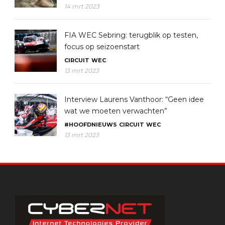
14 mrt 2023
FIA WEC Sebring: terugblik op testen,
focus op seizoenstart
CIRCUIT
WEC
13 mrt 2023
Interview Laurens Vanthoor: “Geen idee
wat we moeten verwachten”
#HOOFDNIEUWS
CIRCUIT
WEC
13 mrt 2023