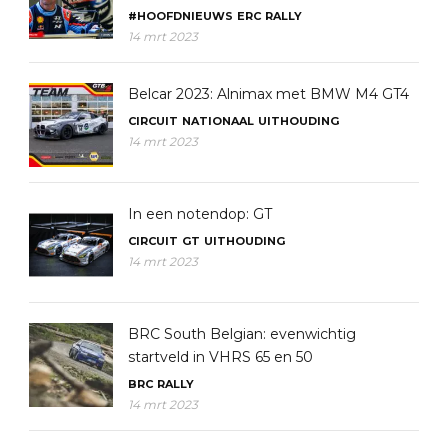
#HOOFDNIEUWS
ERC
RALLY
14 mrt 2023
Belcar 2023: Alnimax met BMW M4 GT4
CIRCUIT
NATIONAAL
UITHOUDING
14 mrt 2023
In een notendop: GT
CIRCUIT
GT
UITHOUDING
14 mrt 2023
BRC South Belgian: evenwichtig
startveld in VHRS 65 en 50
BRC
RALLY
14 mrt 2023