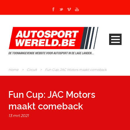
Home
>
Circuit
>
Fun Cup: JAC Motors maakt comeback
Fun Cup: JAC Motors
maakt comeback
13 mrt 2021