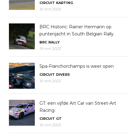
CIRCUIT
KARTING
15 mrt 2023
BRC Historic: Rainer Hermann op
puntenjacht in South Belgian Rally
BRC
RALLY
15 mrt 2023
Spa-Franchorchamps is weer open
CIRCUIT
DIVERS
15 mrt 2023
GT: een vijfde Art Car van Street-Art
Racing
CIRCUIT
GT
15 mrt 2023