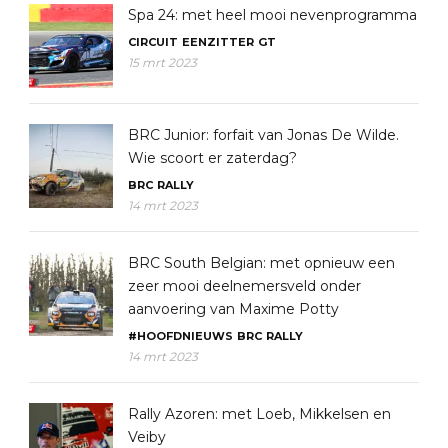
Spa 24: met heel mooi nevenprogramma
CIRCUIT
EENZITTER
GT
15 mrt 2023
BRC Junior: forfait van Jonas De Wilde.
Wie scoort er zaterdag?
BRC
RALLY
14 mrt 2023
BRC South Belgian: met opnieuw een
zeer mooi deelnemersveld onder
aanvoering van Maxime Potty
#HOOFDNIEUWS
BRC
RALLY
14 mrt 2023
Rally Azoren: met Loeb, Mikkelsen en
Veiby