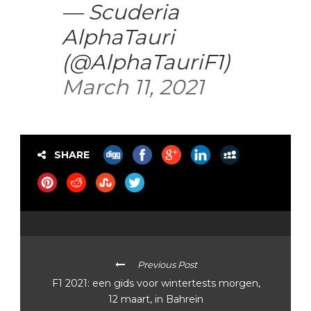
— Scuderia
AlphaTauri
(@AlphaTauriF1)
March 11, 2021
SHARE
Previous Post
F1 2021: een gids voor wintertests morgen,
12 maart, in Bahrein