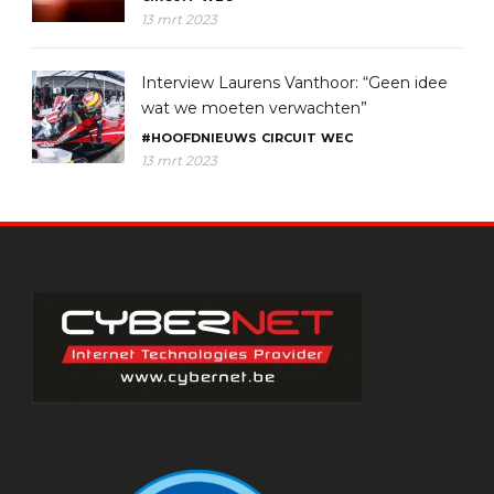
13 mrt 2023
Interview Laurens Vanthoor: “Geen idee
wat we moeten verwachten”
#HOOFDNIEUWS
CIRCUIT
WEC
13 mrt 2023