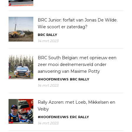
BRC Junior: forfait van Jonas De Wilde.
Wie scoort er zaterdag?
BRC
RALLY
14 mrt 2023
BRC South Belgian: met opnieuw een
zeer mooi deelnemersveld onder
aanvoering van Maxime Potty
#HOOFDNIEUWS
BRC
RALLY
14 mrt 2023
Rally Azoren: met Loeb, Mikkelsen en
Veiby
#HOOFDNIEUWS
ERC
RALLY
14 mrt 2023