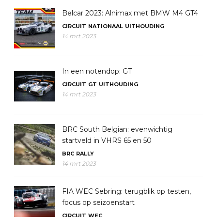
Belcar 2023: Alnimax met BMW M4 GT4
CIRCUIT
NATIONAAL
UITHOUDING
14 mrt 2023
In een notendop: GT
CIRCUIT
GT
UITHOUDING
14 mrt 2023
BRC South Belgian: evenwichtig
startveld in VHRS 65 en 50
BRC
RALLY
14 mrt 2023
FIA WEC Sebring: terugblik op testen,
focus op seizoenstart
CIRCUIT
WEC