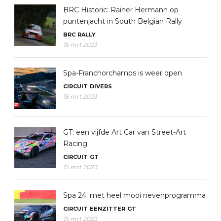
BRC Historic: Rainer Hermann op
puntenjacht in South Belgian Rally
BRC
RALLY
15 mrt 2023
Spa-Franchorchamps is weer open
CIRCUIT
DIVERS
15 mrt 2023
GT: een vijfde Art Car van Street-Art
Racing
CIRCUIT
GT
15 mrt 2023
Spa 24: met heel mooi nevenprogramma
CIRCUIT
EENZITTER
GT
15 mrt 2023