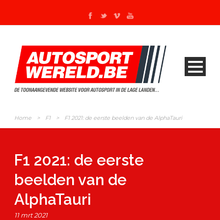
Home
>
F1
>
F1 2021: de eerste beelden van de AlphaTauri
F1 2021: de eerste
beelden van de
AlphaTauri
11 mrt 2021