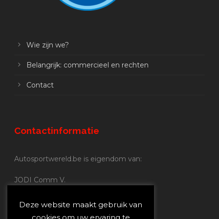
Wie zijn we?
Belangrijk: commercieel en rechten
Contact
Contactinformatie
Autosportwereld.be is eigendom van:
JODI Comm V.
BE 0.680.837.852
Nijverheidsstraat 70
Deze website maakt gebruik van
2160 Wommelgem
cookies om uw ervaring te