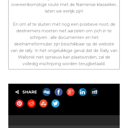
overeenkomstige route met de Namense klassieker,
laten we eerlijk zijn!
En om af te sluiten met nog een positieve noot, de
deelnemers moeten niet aarzelen om zich in te
schrijven : alle documenten en het
deelnameformulier zijn beschikbaar op de website
van de rally. In het ongelukkige geval dat de Rally van
Wallonië niet opnieuw kan plaatsvinden, zal de
volledig inschrijving worden terugbetaald.
SHARE