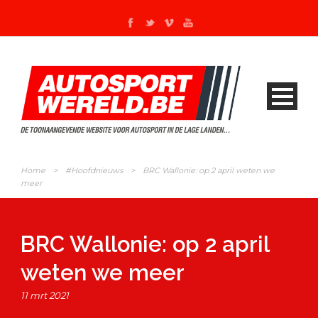
Home
>
#Hoofdnieuws
>
BRC Wallonie: op 2 april weten we
meer
BRC Wallonie: op 2 april
weten we meer
11 mrt 2021