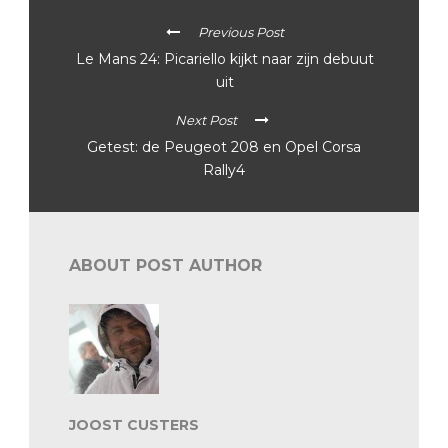
Previous Post
Le Mans 24: Picariello kijkt naar zijn debuut
uit
Next Post
Getest: de Peugeot 208 en Opel Corsa
Rally4
ABOUT POST AUTHOR
JOOST CUSTERS