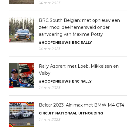
14 mrt 2023
BRC South Belgian: met opnieuw een
zeer mooi deelnemersveld onder
aanvoering van Maxime Potty
#HOOFDNIEUWS
BRC
RALLY
14 mrt 2023
Rally Azoren: met Loeb, Mikkelsen en
Veiby
#HOOFDNIEUWS
ERC
RALLY
14 mrt 2023
Belcar 2023: Alnimax met BMW M4 GT4
CIRCUIT
NATIONAAL
UITHOUDING
14 mrt 2023