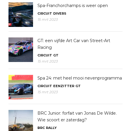
Spa-Franchorchamps is weer open
CIRCUIT
DIVERS
15 mrt 2023
GT: een vijfde Art Car van Street-Art
Racing
CIRCUIT
GT
15 mrt 2023
Spa 24: met heel mooi nevenprogramma
CIRCUIT
EENZITTER
GT
15 mrt 2023
BRC Junior: forfait van Jonas De Wilde.
Wie scoort er zaterdag?
BRC
RALLY