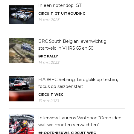
In een notendop: GT
CIRCUIT
GT
UITHOUDING
14 mrt 2023
BRC South Belgian: evenwichtig
startveld in VHRS 65 en 50
BRC
RALLY
14 mrt 2023
FIA WEC Sebring: terugblik op testen,
focus op seizoenstart
CIRCUIT
WEC
13 mrt 2023
Interview Laurens Vanthoor: “Geen idee
wat we moeten verwachten”
#HOOFDNIEUWS
CIRCUIT
WEC