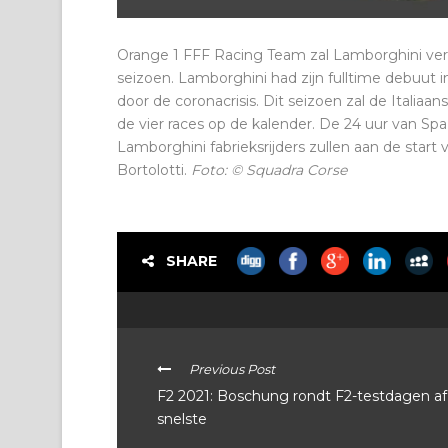
Orange 1 FFF Racing Team zal Lamborghini ver
seizoen. Lamborghini had zijn fulltime debuut i
door de coronacrisis. Dit seizoen zal de Itali
de vier races op de kalender. De 24 uur van Spa v
Lamborghini fabrieksrijders zullen aan de start 
Bortolotti.
Foto: © Squadra Corse
SHARE
Previous Post
F2 2021: Boschung rondt F2-testdagen af 
snelste