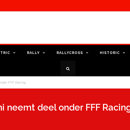
TRIC
RALLY
RALLYCROSS
HISTORIC
onder FFF Racing
i neemt deel onder FFF Racin