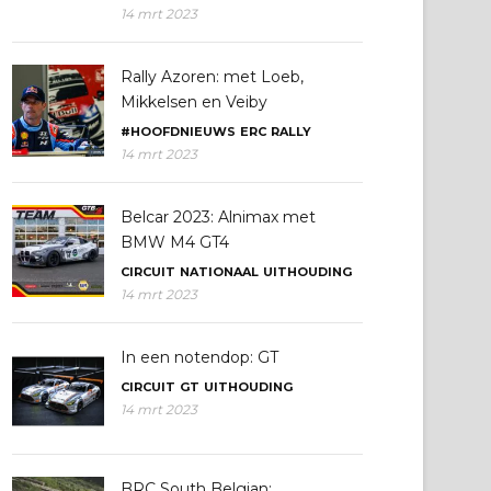
14 mrt 2023
Rally Azoren: met Loeb,
Mikkelsen en Veiby
#HOOFDNIEUWS
ERC
RALLY
14 mrt 2023
Belcar 2023: Alnimax met
BMW M4 GT4
CIRCUIT
NATIONAAL
UITHOUDING
14 mrt 2023
In een notendop: GT
CIRCUIT
GT
UITHOUDING
14 mrt 2023
BRC South Belgian: