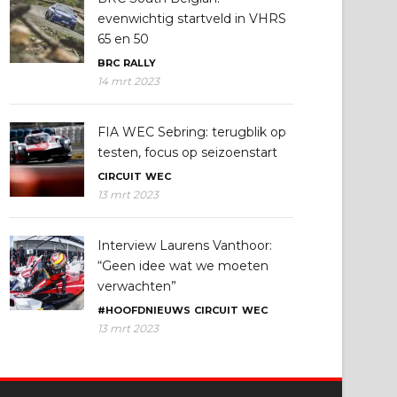
evenwichtig startveld in VHRS
65 en 50
BRC
RALLY
14 mrt 2023
FIA WEC Sebring: terugblik op
testen, focus op seizoenstart
CIRCUIT
WEC
13 mrt 2023
Interview Laurens Vanthoor:
“Geen idee wat we moeten
verwachten”
#HOOFDNIEUWS
CIRCUIT
WEC
13 mrt 2023