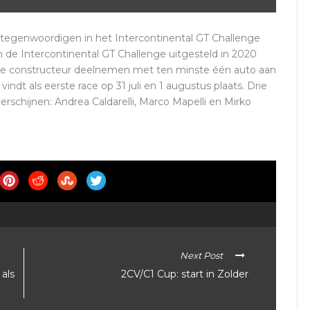
tegenwoordigen in het Intercontinental GT Challenge
n de Intercontinental GT Challenge uitgesteld in 2020
aanse constructeur deelnemen met ten minste één auto aan
indt als eerste race op 31 juli en 1 augustus plaats. Drie
verschijnen: Andrea Caldarelli, Marco Mapelli en Mirko
Next Post
als
2CV/C1 Cup: start in Zolder