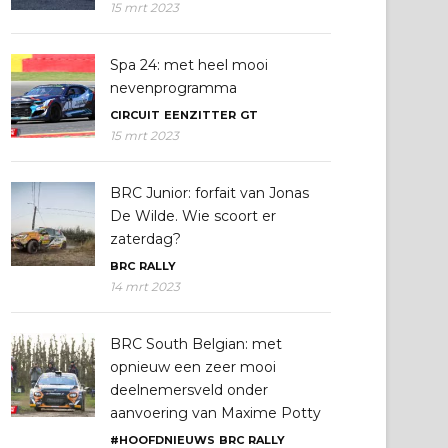
15 mrt 2023
Spa 24: met heel mooi
nevenprogramma
CIRCUIT
EENZITTER
GT
15 mrt 2023
BRC Junior: forfait van Jonas
De Wilde. Wie scoort er
zaterdag?
BRC
RALLY
14 mrt 2023
BRC South Belgian: met
opnieuw een zeer mooi
deelnemersveld onder
aanvoering van Maxime Potty
#HOOFDNIEUWS
BRC
RALLY