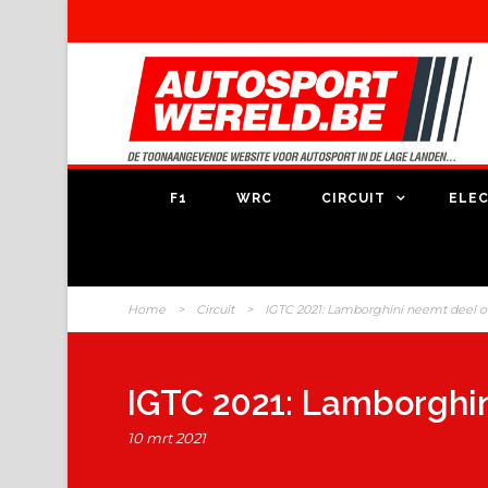
F1
WRC
CIRCUIT
ELEC
Home
>
Circuit
>
IGTC 2021: Lamborghini neemt deel 
IGTC 2021: Lamborghin
10 mrt 2021