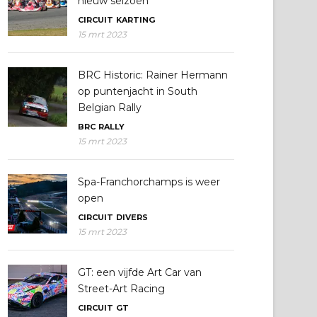
nieuw seizoen
CIRCUIT
KARTING
15 mrt 2023
BRC Historic: Rainer Hermann
op puntenjacht in South
Belgian Rally
BRC
RALLY
15 mrt 2023
Spa-Franchorchamps is weer
open
CIRCUIT
DIVERS
15 mrt 2023
GT: een vijfde Art Car van
Street-Art Racing
CIRCUIT
GT