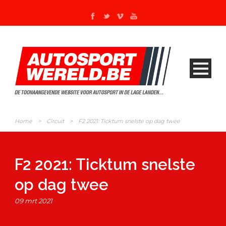
Home
>
Circuit
>
F2 2021: Ticktum snelste op dag twee
F2 2021: Ticktum snelste
op dag twee
09 mrt 2021