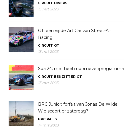
CIRCUIT
DIVERS
15 mrt 2023
GT: een vijfde Art Car van Street-Art
Racing
CIRCUIT
GT
15 mrt 2023
Spa 24: met heel mooi nevenprogramma
CIRCUIT
EENZITTER
GT
15 mrt 2023
BRC Junior: forfait van Jonas De Wilde.
Wie scoort er zaterdag?
BRC
RALLY
14 mrt 2023