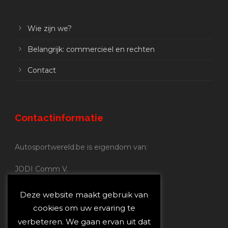
Wie zijn we?
Belangrijk: commercieel en rechten
Contact
Contactinformatie
Autosportwereld.be is eigendom van:
JODI Comm V.
BE 0.680.837.852
Nijverheidsstraat 70
Deze website maakt gebruik van
2160 Wommelgem
cookies om uw ervaring te
verbeteren. We gaan ervan uit dat
Autosportwereld.be: