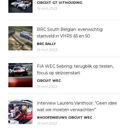
CIRCUIT
GT
UITHOUDING
14 mrt 2023
BRC South Belgian: evenwichtig
startveld in VHRS 65 en 50
BRC
RALLY
14 mrt 2023
FIA WEC Sebring: terugblik op testen,
focus op seizoenstart
CIRCUIT
WEC
13 mrt 2023
Interview Laurens Vanthoor: “Geen idee
wat we moeten verwachten”
#HOOFDNIEUWS
CIRCUIT
WEC
13 mrt 2023