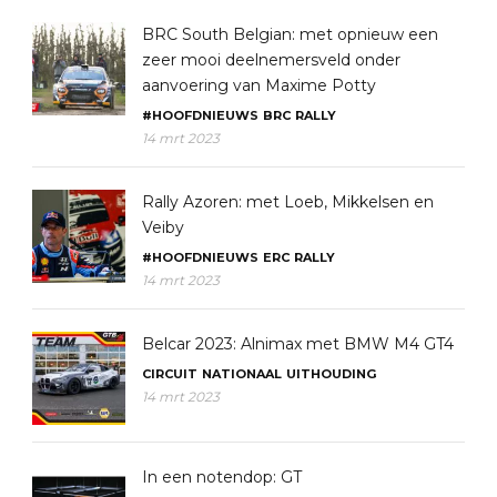
BRC South Belgian: met opnieuw een
zeer mooi deelnemersveld onder
aanvoering van Maxime Potty
#HOOFDNIEUWS
BRC
RALLY
14 mrt 2023
Rally Azoren: met Loeb, Mikkelsen en
Veiby
#HOOFDNIEUWS
ERC
RALLY
14 mrt 2023
Belcar 2023: Alnimax met BMW M4 GT4
CIRCUIT
NATIONAAL
UITHOUDING
14 mrt 2023
In een notendop: GT