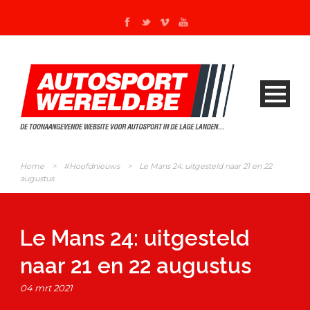
Home
>
#Hoofdnieuws
>
Le Mans 24: uitgesteld naar 21 en 22
augustus
Le Mans 24: uitgesteld
naar 21 en 22 augustus
04 mrt 2021