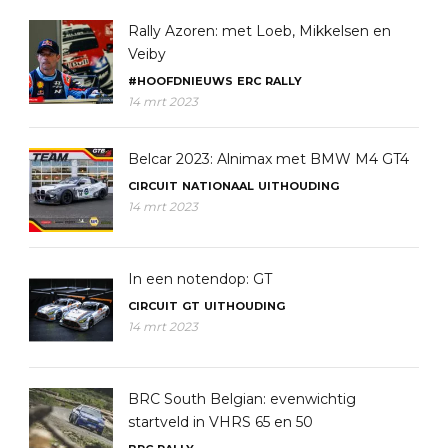
Rally Azoren: met Loeb, Mikkelsen en
Veiby
#HOOFDNIEUWS
ERC
RALLY
14 mrt 2023
Belcar 2023: Alnimax met BMW M4 GT4
CIRCUIT
NATIONAAL
UITHOUDING
14 mrt 2023
In een notendop: GT
CIRCUIT
GT
UITHOUDING
14 mrt 2023
BRC South Belgian: evenwichtig
startveld in VHRS 65 en 50