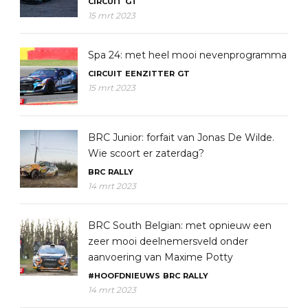
CIRCUIT
GT
15 mrt 2023
Spa 24: met heel mooi nevenprogramma
CIRCUIT
EENZITTER
GT
15 mrt 2023
BRC Junior: forfait van Jonas De Wilde.
Wie scoort er zaterdag?
BRC
RALLY
14 mrt 2023
BRC South Belgian: met opnieuw een
zeer mooi deelnemersveld onder
aanvoering van Maxime Potty
#HOOFDNIEUWS
BRC
RALLY
14 mrt 2023