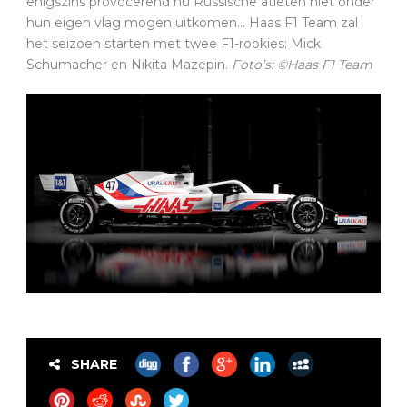
enigszins provocerend nu Russische atleten niet onder
hun eigen vlag mogen uitkomen… Haas F1 Team zal
het seizoen starten met twee F1-rookies: Mick
Schumacher en Nikita Mazepin.
Foto’s: ©Haas F1 Team
SHARE