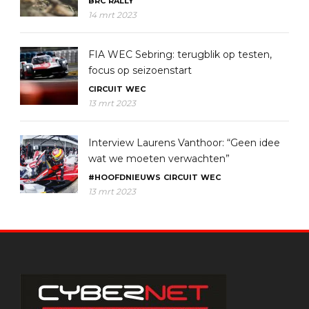
BRC
RALLY
14 mrt 2023
FIA WEC Sebring: terugblik op testen,
focus op seizoenstart
CIRCUIT
WEC
13 mrt 2023
Interview Laurens Vanthoor: “Geen idee
wat we moeten verwachten”
#HOOFDNIEUWS
CIRCUIT
WEC
13 mrt 2023