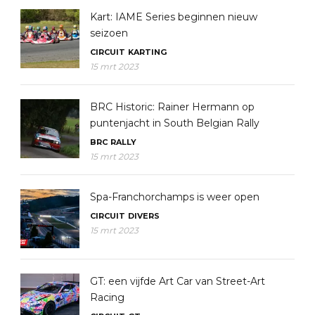
Kart: IAME Series beginnen nieuw
seizoen
CIRCUIT
KARTING
15 mrt 2023
BRC Historic: Rainer Hermann op
puntenjacht in South Belgian Rally
BRC
RALLY
15 mrt 2023
Spa-Franchorchamps is weer open
CIRCUIT
DIVERS
15 mrt 2023
GT: een vijfde Art Car van Street-Art
Racing