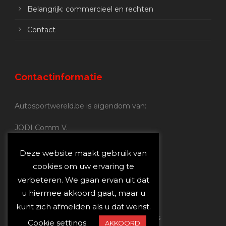
Belangrijk: commercieel en rechten
Contact
Contactinformatie
Autosportwereld.be is eigendom van:
JODI Comm V.
BE 0.680.837.852
Nijverheidsstraat 70
Deze website maakt gebruik van
2160 Wommelgem
cookies om uw ervaring te
verbeteren. We gaan ervan uit dat
Autosportwereld.be:
u hiermee akkoord gaat, maar u
Redactie:
joost@autosportwereld.be
kunt zich afmelden als u dat wenst.
Verantwoordelijke uitgever: Joost Custers
Cookie settings
AKKOORD