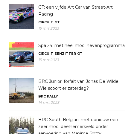
GT: een vijfde Art Car van Street-Art
Racing
CIRCUIT
GT
15 mrt 2023
Spa 24: met heel mooi nevenprogramma
CIRCUIT
EENZITTER
GT
15 mrt 2023
BRC Junior: forfait van Jonas De Wilde.
Wie scoort er zaterdag?
BRC
RALLY
14 mrt 2023
BRC South Belgian: met opnieuw een
zeer mooi deelnemersveld onder
aanvoering van Maxime Potty