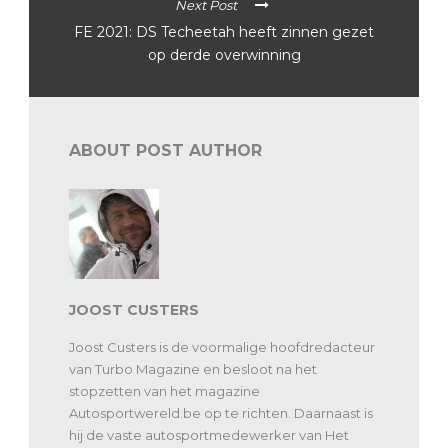
Next Post
FE 2021: DS Techeetah heeft zinnen gezet
op derde overwinning
ABOUT POST AUTHOR
JOOST CUSTERS
Joost Custers is de voormalige hoofdredacteur
van Turbo Magazine en besloot na het
stopzetten van het magazine
Autosportwereld.be op te richten. Daarnaast is
hij de vaste autosportmedewerker van Het