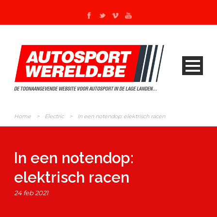
Home
>
Electric
>
In een notendop: elektrisch racen
In een notendop:
elektrisch racen
24 feb 2021