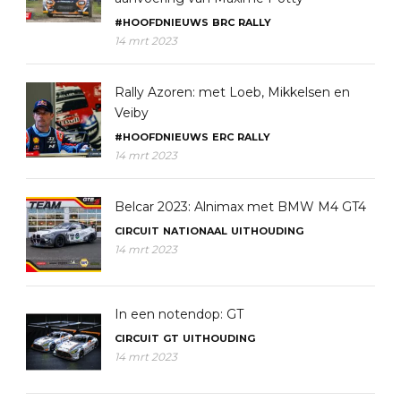
#HOOFDNIEUWS
BRC
RALLY
14 mrt 2023
Rally Azoren: met Loeb, Mikkelsen en
Veiby
#HOOFDNIEUWS
ERC
RALLY
14 mrt 2023
Belcar 2023: Alnimax met BMW M4 GT4
CIRCUIT
NATIONAAL
UITHOUDING
14 mrt 2023
In een notendop: GT
CIRCUIT
GT
UITHOUDING
14 mrt 2023