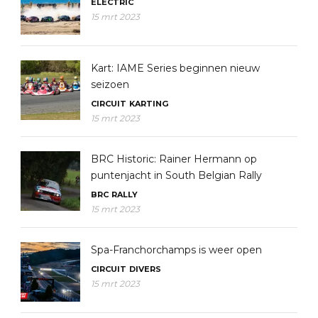
ELECTRIC
15 mrt 2023
Kart: IAME Series beginnen nieuw
seizoen
CIRCUIT
KARTING
15 mrt 2023
BRC Historic: Rainer Hermann op
puntenjacht in South Belgian Rally
BRC
RALLY
15 mrt 2023
Spa-Franchorchamps is weer open
CIRCUIT
DIVERS
15 mrt 2023