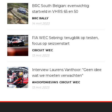
BRC South Belgian: evenwichtig
startveld in VHRS 65 en 50
BRC
RALLY
14 mrt 2023
FIA WEC Sebring: terugblik op testen,
focus op seizoenstart
CIRCUIT
WEC
13 mrt 2023
Interview Laurens Vanthoor: “Geen idee
wat we moeten verwachten”
#HOOFDNIEUWS
CIRCUIT
WEC
13 mrt 2023