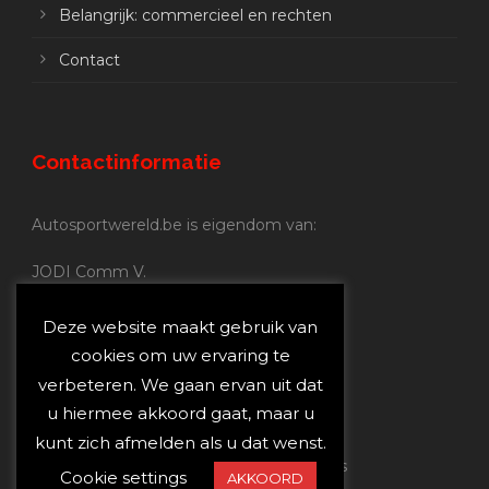
Belangrijk: commercieel en rechten
Contact
Contactinformatie
Autosportwereld.be is eigendom van:
JODI Comm V.
BE 0.680.837.852
Nijverheidsstraat 70
Deze website maakt gebruik van
2160 Wommelgem
cookies om uw ervaring te
verbeteren. We gaan ervan uit dat
Autosportwereld.be:
u hiermee akkoord gaat, maar u
Redactie:
joost@autosportwereld.be
kunt zich afmelden als u dat wenst.
Verantwoordelijke uitgever: Joost Custers
Cookie settings
AKKOORD