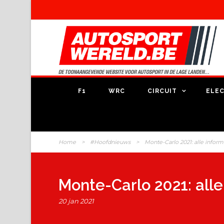
F1
WRC
CIRCUIT
ELEC
Home
>
#Hoofdnieuws
>
Monte-Carlo 2021: alle inform
Monte-Carlo 2021: alle
20 jan 2021