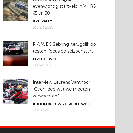
evenwichtig startveld in VHRS
65 en 50
BRC
RALLY
14 mrt 2023
FIA WEC Sebring: terugblik op
testen, focus op seizoenstart
CIRCUIT
WEC
13 mrt 2023
Interview Laurens Vanthoor:
“Geen idee wat we moeten
verwachten”
#HOOFDNIEUWS
CIRCUIT
WEC
13 mrt 2023