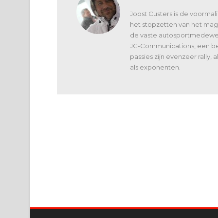
Joost Custers is de voorma
het stopzetten van het maga
de vaste autosportmedewerk
JC-Communications, een bed
passies zijn evenzeer rally,
als exponenten.