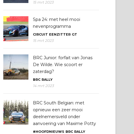
15 mrt 2023
Spa 24: met heel mooi
nevenprogramma
CIRCUIT
EENZITTER
GT
15 mrt 2023
BRC Junior: forfait van Jonas
De Wilde. Wie scoort er
zaterdag?
BRC
RALLY
14 mrt 2023
BRC South Belgian: met
opnieuw een zeer mooi
deelnemersveld onder
aanvoering van Maxime Potty
#HOOFDNIEUWS
BRC
RALLY