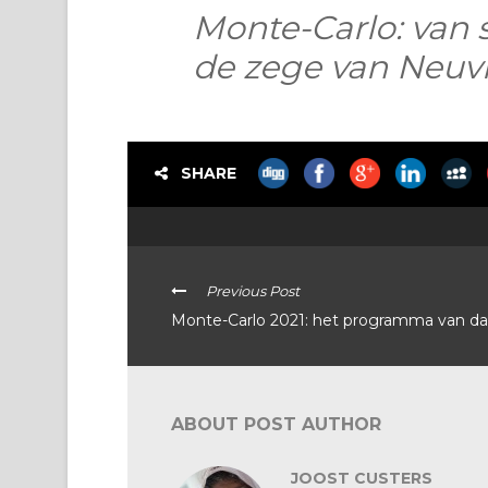
Monte-Carlo: van
de zege van Neuvi
SHARE
Previous Post
Monte-Carlo 2021: het programma van da
ABOUT POST AUTHOR
JOOST CUSTERS