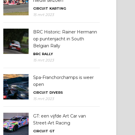
nieuw seizoen
CIRCUIT
KARTING
15 mrt 2023
BRC Historic: Rainer Hermann
op puntenjacht in South
Belgian Rally
BRC
RALLY
15 mrt 2023
Spa-Franchorchamps is weer
open
CIRCUIT
DIVERS
15 mrt 2023
GT: een vijfde Art Car van
Street-Art Racing
CIRCUIT
GT