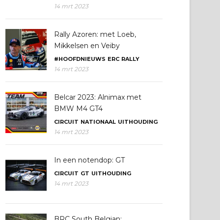
14 mrt 2023
Rally Azoren: met Loeb,
Mikkelsen en Veiby
#HOOFDNIEUWS
ERC
RALLY
14 mrt 2023
Belcar 2023: Alnimax met
BMW M4 GT4
CIRCUIT
NATIONAAL
UITHOUDING
14 mrt 2023
In een notendop: GT
CIRCUIT
GT
UITHOUDING
14 mrt 2023
BRC South Belgian: