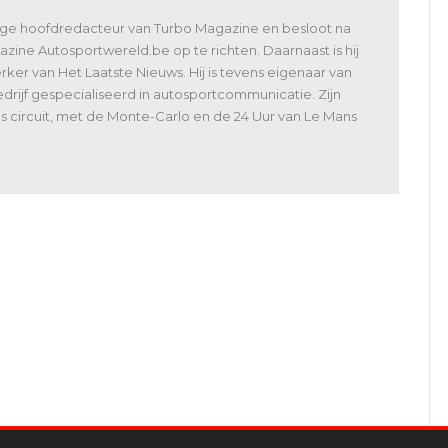
lige hoofdredacteur van Turbo Magazine en besloot na
zine Autosportwereld.be op te richten. Daarnaast is hij
er van Het Laatste Nieuws. Hij is tevens eigenaar van
rijf gespecialiseerd in autosportcommunicatie. Zijn
 als circuit, met de Monte-Carlo en de 24 Uur van Le Mans