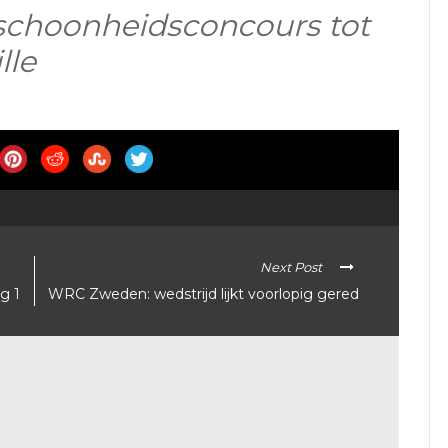
 schoonheidsconcours tot
lle
Next Post
g 1
WRC Zweden: wedstrijd lijkt voorlopig gered