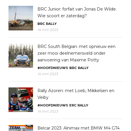
BRC Junior: forfait van Jonas De Wilde.
Wie scoort er zaterdag?
BRC
RALLY
14 mrt 2023
BRC South Belgian: met opnieuw een
zeer mooi deelnemersveld onder
aanvoering van Maxime Potty
#HOOFDNIEUWS
BRC
RALLY
14 mrt 2023
Rally Azoren: met Loeb, Mikkelsen en
Veiby
#HOOFDNIEUWS
ERC
RALLY
14 mrt 2023
Belcar 2023: Alnimax met BMW M4 GT4