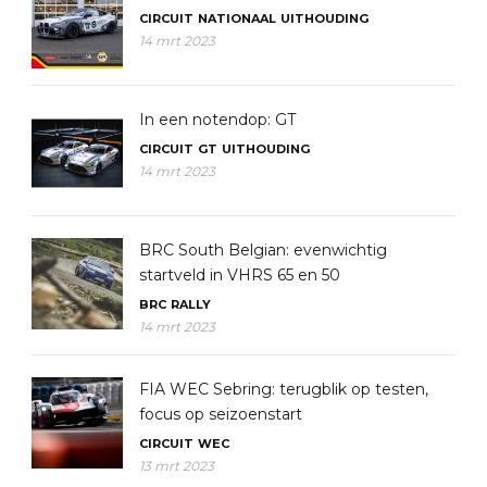
CIRCUIT
NATIONAAL
UITHOUDING
14 mrt 2023
In een notendop: GT
CIRCUIT
GT
UITHOUDING
14 mrt 2023
BRC South Belgian: evenwichtig
startveld in VHRS 65 en 50
BRC
RALLY
14 mrt 2023
FIA WEC Sebring: terugblik op testen,
focus op seizoenstart
CIRCUIT
WEC
13 mrt 2023