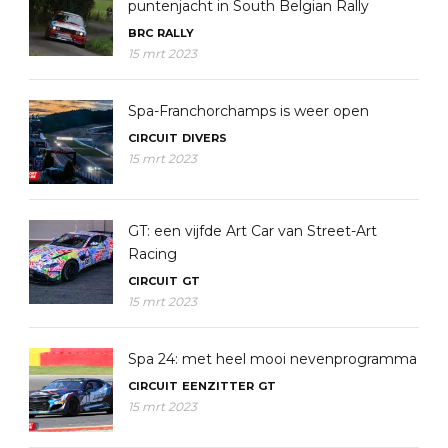
puntenjacht in South Belgian Rally
BRC
RALLY
15 mrt 2023
Spa-Franchorchamps is weer open
CIRCUIT
DIVERS
15 mrt 2023
GT: een vijfde Art Car van Street-Art
Racing
CIRCUIT
GT
15 mrt 2023
Spa 24: met heel mooi nevenprogramma
CIRCUIT
EENZITTER
GT
15 mrt 2023