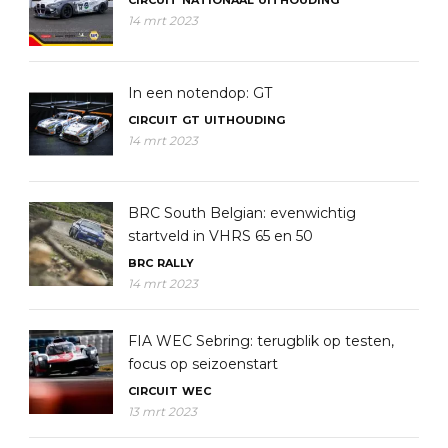
14 mrt 2023
In een notendop: GT
CIRCUIT
GT
UITHOUDING
14 mrt 2023
BRC South Belgian: evenwichtig
startveld in VHRS 65 en 50
BRC
RALLY
14 mrt 2023
FIA WEC Sebring: terugblik op testen,
focus op seizoenstart
CIRCUIT
WEC
13 mrt 2023