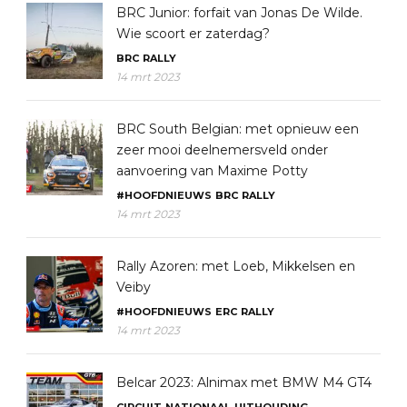
BRC Junior: forfait van Jonas De Wilde.
Wie scoort er zaterdag?
BRC
RALLY
14 mrt 2023
BRC South Belgian: met opnieuw een
zeer mooi deelnemersveld onder
aanvoering van Maxime Potty
#HOOFDNIEUWS
BRC
RALLY
14 mrt 2023
Rally Azoren: met Loeb, Mikkelsen en
Veiby
#HOOFDNIEUWS
ERC
RALLY
14 mrt 2023
Belcar 2023: Alnimax met BMW M4 GT4
CIRCUIT
NATIONAAL
UITHOUDING