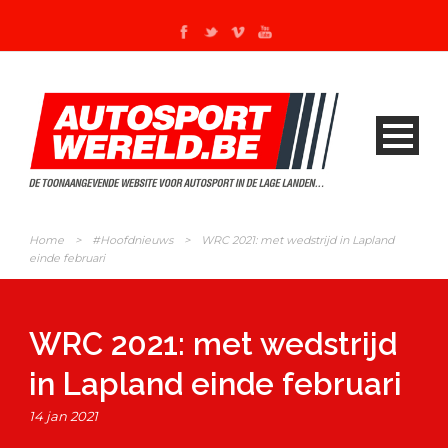
Home
>
#Hoofdnieuws
>
WRC 2021: met wedstrijd in Lapland
einde februari
WRC 2021: met wedstrijd
in Lapland einde februari
14 jan 2021