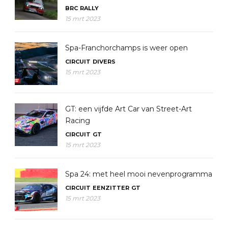
BRC
RALLY
15 mrt 2023
Spa-Franchorchamps is weer open
CIRCUIT
DIVERS
15 mrt 2023
GT: een vijfde Art Car van Street-Art
Racing
CIRCUIT
GT
15 mrt 2023
Spa 24: met heel mooi nevenprogramma
CIRCUIT
EENZITTER
GT
15 mrt 2023