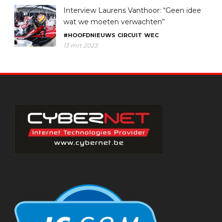
Interview Laurens Vanthoor: “Geen idee
wat we moeten verwachten”
#HOOFDNIEUWS
CIRCUIT
WEC
13 mrt 2023