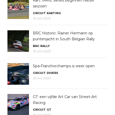
Kart: IAME Series beginnen nieuw
seizoen
CIRCUIT
KARTING
15 mrt 2023
BRC Historic: Rainer Hermann op
puntenjacht in South Belgian Rally
BRC
RALLY
15 mrt 2023
Spa-Franchorchamps is weer open
CIRCUIT
DIVERS
15 mrt 2023
GT: een vijfde Art Car van Street-Art
Racing
CIRCUIT
GT
15 mrt 2023