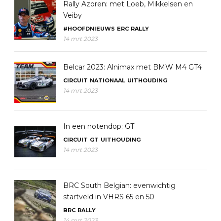
Rally Azoren: met Loeb, Mikkelsen en
Veiby
#HOOFDNIEUWS
ERC
RALLY
14 mrt 2023
Belcar 2023: Alnimax met BMW M4 GT4
CIRCUIT
NATIONAAL
UITHOUDING
14 mrt 2023
In een notendop: GT
CIRCUIT
GT
UITHOUDING
14 mrt 2023
BRC South Belgian: evenwichtig
startveld in VHRS 65 en 50
BRC
RALLY
14 mrt 2023