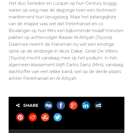
Het duo Serradori en Lurquin op hun Century buggy,
waren op weg naar de dagzege toen een technisch
mankement hun terugsloeg. Maar het belangrijkste
van de etappe was wel dat Peterhansel en co
Boulanger op hun Mini een bijkomende twaalf minuten
pakten op achtervolger Nasser Al-Attiyah (Toyota).
Daarmee neemt de Fransman nu wel een ernstige
optie op de eindzege in deze Dakar. Giniel De Villiers
(Toyota) mocht vandaag mee op het podium. In het
algemeen klassement blijft Carlos Sainz (Mini), vandaag
slachtoffer van een lekke band, wel op de derde plaats
achter Peterhansel en Al-Attiyah.
SHARE