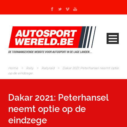
Home
>
Rally
>
Rallyraid
>
Dakar 2021: Peterhansel neemt optie
op de eindzege
Dakar 2021: Peterhansel
neemt optie op de
eindzege