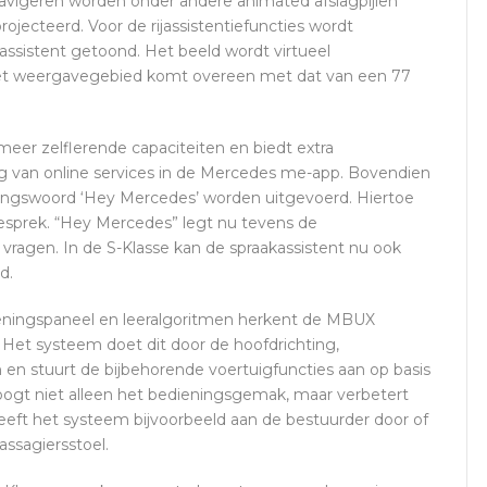
navigeren worden onder andere animated afslagpijlen
rojecteerd. Voor de rijassistentiefuncties wordt
sassistent getoond. Het beeld wordt virtueel
et weergavegebied komt overeen met dat van een 77
eer zelflerende capaciteiten en biedt extra
 van online services in de Mercedes me-app. Bovendien
ringswoord ‘Hey Mercedes’ worden uitgevoerd. Hiertoe
sprek. “Hey Mercedes” legt nu tevens de
vragen. In de S-Klasse kan de spraakassistent nu ook
d.
eningspaneel en leeralgoritmen herkent de MBUX
. Het systeem doet dit door de hoofdrichting,
n stuurt de bijbehorende voertuigfuncties aan op basis
hoogt niet alleen het bedieningsgemak, maar verbetert
 geeft het systeem bijvoorbeeld aan de bestuurder door of
assagiersstoel.