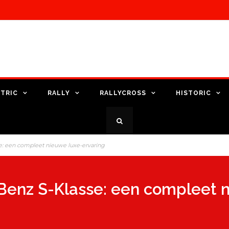
TRIC
RALLY
RALLYCROSS
HISTORIC
: een compleet nieuwe luxe-ervaring
enz S-Klasse: een compleet n