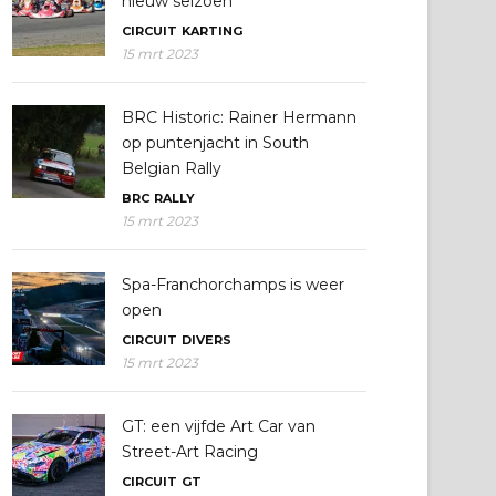
nieuw seizoen
CIRCUIT
KARTING
15 mrt 2023
BRC Historic: Rainer Hermann
op puntenjacht in South
Belgian Rally
BRC
RALLY
15 mrt 2023
Spa-Franchorchamps is weer
open
CIRCUIT
DIVERS
15 mrt 2023
GT: een vijfde Art Car van
Street-Art Racing
CIRCUIT
GT