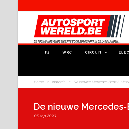
F1
WRC
CIRCUIT
ELEC
Home
>
Industrie
>
De nieuwe Mercedes-Benz S-Klasse
De nieuwe Mercedes-B
03 sep 2020