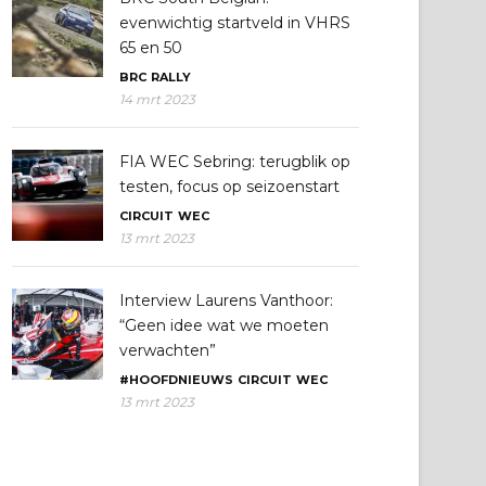
evenwichtig startveld in VHRS
65 en 50
BRC
RALLY
14 mrt 2023
FIA WEC Sebring: terugblik op
testen, focus op seizoenstart
CIRCUIT
WEC
13 mrt 2023
Interview Laurens Vanthoor:
“Geen idee wat we moeten
verwachten”
#HOOFDNIEUWS
CIRCUIT
WEC
13 mrt 2023