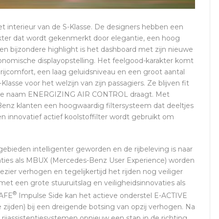
het interieur van de S-Klasse. De designers hebben een
ter dat wordt gekenmerkt door elegantie, een hoog
 Een bijzondere highlight is het dashboard met zijn nieuwe
nomische displayopstelling. Het feelgood-karakter komt
ijcomfort, een laag geluidsniveau en een groot aantal
e voor het welzijn van zijn passagiers. Ze blijven fit
 nieuwe naam ENERGIZING AIR CONTROL draagt. Met
 klanten een hoogwaardig filtersysteem dat deeltjes
en innovatief actief koolstoffilter wordt gebruikt om
bieden intelligenter geworden en de rijbeleving is naar
vaties als MBUX (Mercedes-Benz User Experience) worden
zier verhogen en tegelijkertijd het rijden nog veiliger
et een grote stuuruitslag en veiligheidsinnovaties als
®
SAFE
Impulse Side kan het actieve onderstel E-ACTIVE
ijden) bij een dreigende botsing van opzij verhogen. Na
rijassistentiesystemen opnieuw een stap in de richting