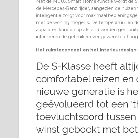
Met de MBUX Smart Home-functie wordt de S-
de Mercedes-Benz rijder, aangezien de huizen 
intelligentie zorgt voor maximaal bedienings
met de woning mogelijk. De temperatuur en de v
apparaten kunnen op afstand worden gemonit
informeren de gebruiker over gewenste of on
Het ruimteconcept en het interieurdesign:
De S-Klasse heeft alti
comfortabel reizen en
nieuwe generatie is het
geëvolueerd tot een ‘th
toevluchtsoord tussen 
winst geboekt met betr