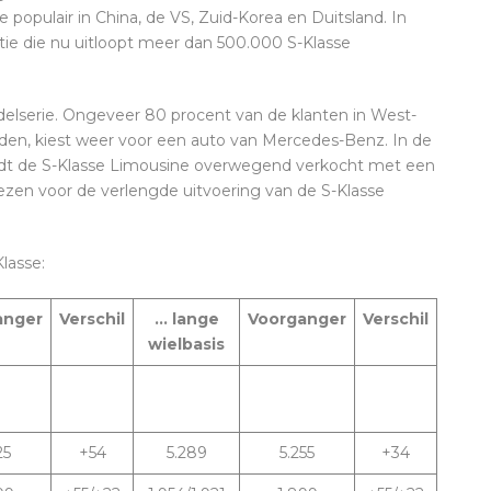
populair in China, de VS, Zuid-Korea en Duitsland. In
ratie die nu uitloopt meer dan 500.000 S-Klasse
delserie. Ongeveer 80 procent van de klanten in West-
den, kiest weer voor een auto van Mercedes-Benz. In de
rdt de S-Klasse Limousine overwegend verkocht met een
iezen voor de verlengde uitvoering van de S-Klasse
lasse:
anger
Verschil
… lange
Voorganger
Verschil
wielbasis
25
+54
5.289
5.255
+34