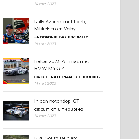
14 mrt 2023
Rally Azoren: met Loeb,
Mikkelsen en Veiby
#HOOFDNIEUWS
ERC
RALLY
14 mrt 2023
Belcar 2023: Alnimax met
BMW M4 GT4
CIRCUIT
NATIONAAL
UITHOUDING
14 mrt 2023
In een notendop: GT
CIRCUIT
GT
UITHOUDING
14 mrt 2023
BRC South Belgian: