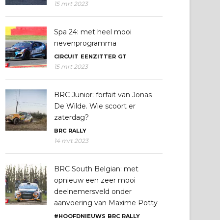
15 mrt 2023
Spa 24: met heel mooi
nevenprogramma
CIRCUIT
EENZITTER
GT
15 mrt 2023
BRC Junior: forfait van Jonas
De Wilde. Wie scoort er
zaterdag?
BRC
RALLY
14 mrt 2023
BRC South Belgian: met
opnieuw een zeer mooi
deelnemersveld onder
aanvoering van Maxime Potty
#HOOFDNIEUWS
BRC
RALLY