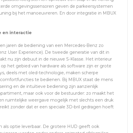
rbeterde omgevingssensoren geven de parkeersystemen
uning bij het manoeuvreren. En door integratie in MBUX
 en interactie
pen jaren de bediening van een Mercedes-Benz zo
nz User Experience). De tweede generatie van dit in
t nu zijn debuut in de nieuwe S-Klasse. Het interieur
l op het gebied van hardware als software zijn er grote
ays, deels met oled-technologie, maken scherpe
comfortfuncties te bedienen. Bij MBUX staat de mens
ering en de intuïtieve bediening zijn aanzienlijk
mpartiment, maar ook voor de bestuurder: zo maakt het
en ruimtelijke weergave mogelijk met slechts een druk
reikt zonder dat er een speciale 3D-bril gedragen hoeft
jn als optie leverbaar. De grotere HUD geeft ook