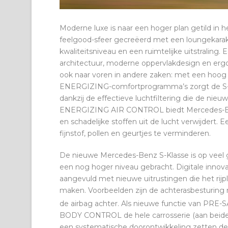
Moderne luxe is naar een hoger plan getild in 
feelgood-sfeer gecreëerd met een loungekarak
kwaliteitsniveau en een ruimtelijke uitstraling.
architectuur, moderne oppervlakdesign en ergo
ook naar voren in andere zaken: met een hoog r
ENERGIZING-comfortprogramma’s zorgt de S-Klass
dankzij de effectieve luchtfiltering die de
ENERGIZING AIR CONTROL biedt Mercedes-Benz
en schadelijke stoffen uit de lucht verwijdert. E
fijnstof, pollen en geurtjes te verminderen.
De nieuwe Mercedes-Benz S-Klasse is op veel ge
een nog hoger niveau gebracht. Digitale inno
aangevuld met nieuwe uitrustingen die het rijple
maken. Voorbeelden zijn de achterasbesturing m
de airbag achter. Als nieuwe functie van PRE-
BODY CONTROL de hele carrosserie (aan beide z
een systematische doorontwikkeling zetten de 