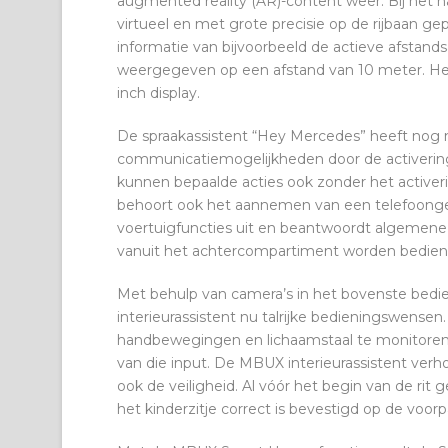
augmented reality (AR)-content weer. Bij het 
virtueel en met grote precisie op de rijbaan gep
informatie van bijvoorbeeld de actieve afstand
weergegeven op een afstand van 10 meter. H
inch display.
De spraakassistent “Hey Mercedes” heeft nog m
communicatiemogelijkheden door de activering
kunnen bepaalde acties ook zonder het active
behoort ook het aannemen van een telefoonge
voertuigfuncties uit en beantwoordt algemene 
vanuit het achtercompartiment worden bedien
Met behulp van camera’s in het bovenste bedi
interieurassistent nu talrijke bedieningswensen
handbewegingen en lichaamstaal te monitoren e
van die input. De MBUX interieurassistent ver
ook de veiligheid. Al vóór het begin van de rit
het kinderzitje correct is bevestigd op de voorp