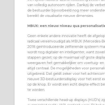
van volledig autonoom rijden. Dankzij de ve
de bestuurder bijvoorbeeld nog meer onderste
bereikt de visualisatie nieuwe dimensies.
MBUX: een nieuw niveau qua personalisatie
Geen enkele andere innovatie heeft de afgelo
radicaal vereenvoudigd als MBUX (Mercedes-Be
2018 geïntroduceerde zelflerende systeem maak
wordt nog digitaler en intelligenter, want zowe
stappen gezet: op de maximaal vijf grote displ
weergaven het gemakkelijker om voertuig- en 
altijd centraal. De mogelijkheden voor personalis
uitgebreid. Dat geldt zeker voor het achterco
nieuwe 3D-bestuurdersdisplay voor het eerst e
op de knop. Er wordt een echt diepte-effect be
te worden.
Twee verschillende head-up displays (HUD’s) zi