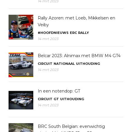
14 mrt 2023
Rally Azoren: met Loeb, Mikkelsen en
Veiby
#HOOFDNIEUWS
ERC
RALLY
14 mrt 2023
Belcar 2023: Alnimax met BMW M4 GT4
CIRCUIT
NATIONAAL
UITHOUDING
14 mrt 2023
In een notendop: GT
CIRCUIT
GT
UITHOUDING
14 mrt 2023
BRC South Belgian: evenwichtig