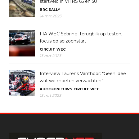
startveld in VHRS 65 en 50
BRC
RALLY
14 mrt 2023
FIA WEC Sebring: terugblik op testen,
focus op seizoenstart
CIRCUIT
WEC
13 mrt 2023
Interview Laurens Vanthoor: “Geen idee
wat we moeten verwachten”
#HOOFDNIEUWS
CIRCUIT
WEC
13 mrt 2023