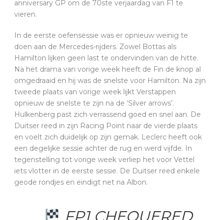
anniversary GP om de 70ste verjaardag van F1 te
vieren.
In de eerste oefensessie was er opnieuw weinig te
doen aan de Mercedes-rijders. Zowel Bottas als
Hamilton lijken geen last te ondervinden van de hitte.
Na het drama van vorige week heeft de Fin de knop al
omgedraaid en hij was de snelste voor Hamilton. Na zijn
tweede plaats van vorige week lijkt Verstappen
opnieuw de snelste te zijn na de ‘Silver arrows’.
Hulkenberg past zich verrassend goed en snel aan. De
Duitser reed in zijn Racing Point naar de vierde plaats
en voelt zich duidelijk op zijn gemak. Leclerc heeft ook
een degelijke sessie achter de rug en werd vijfde. In
tegenstelling tot vorige week verliep het voor Vettel
iets vlotter in de eerste sessie. De Duitser reed enkele
geode rondjes en eindigt net na Albon.
FP1 CHEQUERED