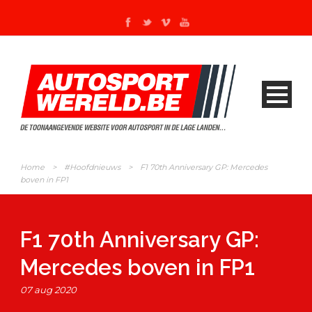
Home
>
#Hoofdnieuws
>
F1 70th Anniversary GP: Mercedes
boven in FP1
F1 70th Anniversary GP:
Mercedes boven in FP1
07 aug 2020