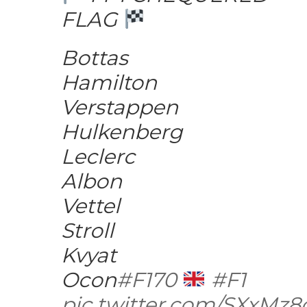
FLAG
Bottas
Hamilton
Verstappen
Hulkenberg
Leclerc
Albon
Vettel
Stroll
Kvyat
Ocon
#F170
#F1
pic.twitter.com/SXxMz