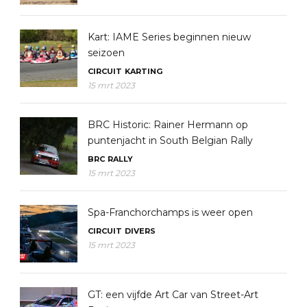
Kart: IAME Series beginnen nieuw
seizoen
CIRCUIT
KARTING
15 mrt 2023
BRC Historic: Rainer Hermann op
puntenjacht in South Belgian Rally
BRC
RALLY
15 mrt 2023
Spa-Franchorchamps is weer open
CIRCUIT
DIVERS
15 mrt 2023
GT: een vijfde Art Car van Street-Art