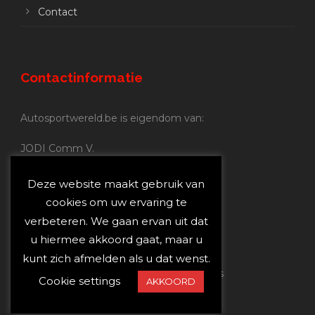
Contact
Contactinformatie
Autosportwereld.be is eigendom van:
JODI Comm V.
BE 0.680.837.852
Nijverheidsstraat 70
Deze website maakt gebruik van
2160 Wommelgem
cookies om uw ervaring te
verbeteren. We gaan ervan uit dat
Autosportwereld.be:
u hiermee akkoord gaat, maar u
Redactie:
joost@autosportwereld.be
kunt zich afmelden als u dat wenst.
Verantwoordelijke uitgever: Joost Custers
Cookie settings
AKKOORD