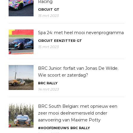
Racing
CIRCUIT
GT
15 mrt 2023
Spa 24: met heel mooi nevenprogramma
CIRCUIT
EENZITTER
GT
15 mrt 2023
BRC Junior: forfait van Jonas De Wilde.
Wie scoort er zaterdag?
BRC
RALLY
14 mrt 2023
BRC South Belgian: met opnieuw een
zeer mooi deelnemersveld onder
aanvoering van Maxime Potty
#HOOFDNIEUWS
BRC
RALLY