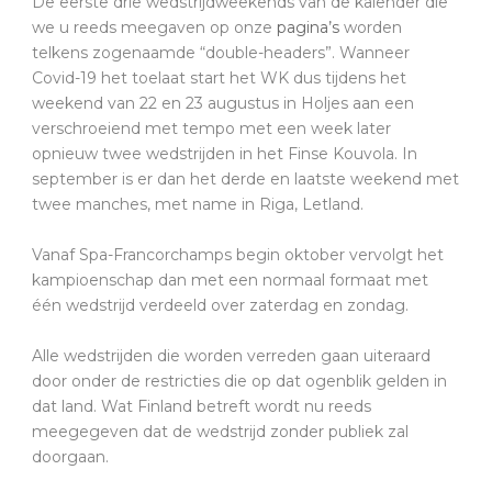
De eerste drie wedstrijdweekends van de kalender die
we u reeds meegaven op onze
pagina’s
worden
telkens zogenaamde “double-headers”. Wanneer
Covid-19 het toelaat start het WK dus tijdens het
weekend van 22 en 23 augustus in Holjes aan een
verschroeiend met tempo met een week later
opnieuw twee wedstrijden in het Finse Kouvola. In
september is er dan het derde en laatste weekend met
twee manches, met name in Riga, Letland.
Vanaf Spa-Francorchamps begin oktober vervolgt het
kampioenschap dan met een normaal formaat met
één wedstrijd verdeeld over zaterdag en zondag.
Alle wedstrijden die worden verreden gaan uiteraard
door onder de restricties die op dat ogenblik gelden in
dat land. Wat Finland betreft wordt nu reeds
meegegeven dat de wedstrijd zonder publiek zal
doorgaan.