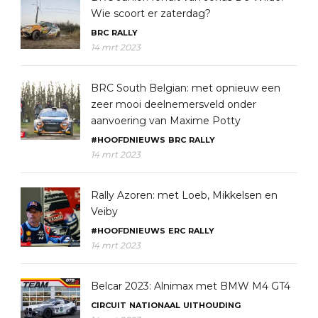
Wie scoort er zaterdag?
BRC
RALLY
14 mrt 2023
BRC South Belgian: met opnieuw een
zeer mooi deelnemersveld onder
aanvoering van Maxime Potty
#HOOFDNIEUWS
BRC
RALLY
14 mrt 2023
Rally Azoren: met Loeb, Mikkelsen en
Veiby
#HOOFDNIEUWS
ERC
RALLY
14 mrt 2023
Belcar 2023: Alnimax met BMW M4 GT4
CIRCUIT
NATIONAAL
UITHOUDING