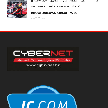
Interview Laurens Vanthoor: “Geen idee
wat we moeten verwachten”
#HOOFDNIEUWS
CIRCUIT
WEC
13 mrt 2023