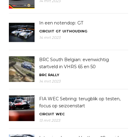
14 mrt 2023
In een notendop: GT
CIRCUIT
GT
UITHOUDING
14 mrt 2023
BRC South Belgian: evenwichtig
startveld in VHRS 65 en 50
BRC
RALLY
14 mrt 2023
FIA WEC Sebring: terugblik op testen,
focus op seizoenstart
CIRCUIT
WEC
13 mrt 2023