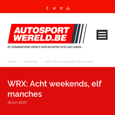
Home
>
Rallycross
>
WRX: Acht weekends, elf manches
WRX: Acht weekends, elf
manches
25 jun 2020