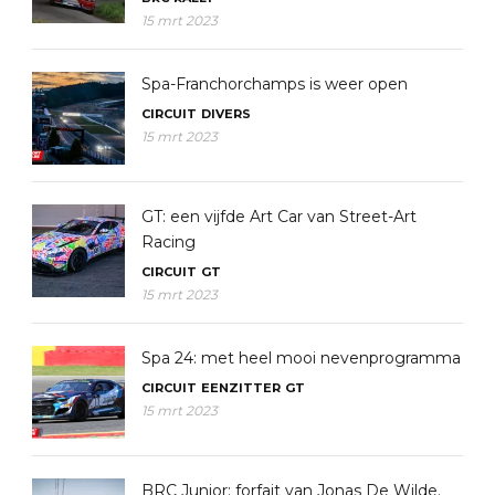
15 mrt 2023
Spa-Franchorchamps is weer open
CIRCUIT
DIVERS
15 mrt 2023
GT: een vijfde Art Car van Street-Art
Racing
CIRCUIT
GT
15 mrt 2023
Spa 24: met heel mooi nevenprogramma
CIRCUIT
EENZITTER
GT
15 mrt 2023
BRC Junior: forfait van Jonas De Wilde.