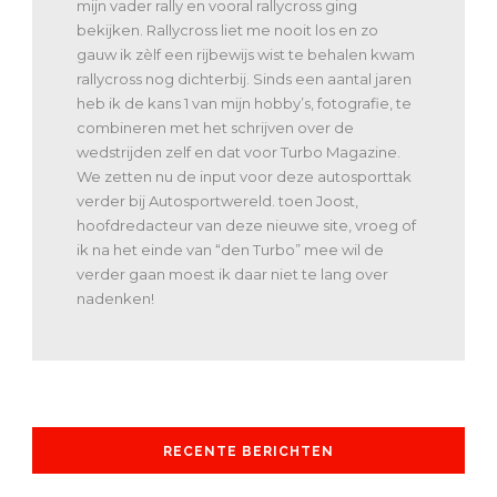
mijn vader rally en vooral rallycross ging
bekijken. Rallycross liet me nooit los en zo
gauw ik zèlf een rijbewijs wist te behalen kwam
rallycross nog dichterbij. Sinds een aantal jaren
heb ik de kans 1 van mijn hobby’s, fotografie, te
combineren met het schrijven over de
wedstrijden zelf en dat voor Turbo Magazine.
We zetten nu de input voor deze autosporttak
verder bij Autosportwereld. toen Joost,
hoofdredacteur van deze nieuwe site, vroeg of
ik na het einde van “den Turbo” mee wil de
verder gaan moest ik daar niet te lang over
nadenken!
RECENTE BERICHTEN