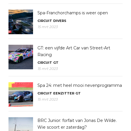
Spa-Franchorchamps is weer open
CIRCUIT
DIVERS
15 mrt 2023
GT: een vijfde Art Car van Street-Art
Racing
CIRCUIT
GT
15 mrt 2023
Spa 24: met heel mooi nevenprogramma
CIRCUIT
EENZITTER
GT
15 mrt 2023
BRC Junior: forfait van Jonas De Wilde.
Wie scoort er zaterdag?