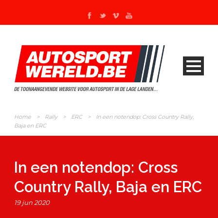
Home
>
Rally
>
ERC
>
In een notendop: Cross Country Rally,
Baja en ERC
In een notendop: Cross
Country Rally, Baja en ERC
19 jun 2020