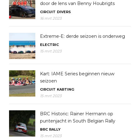
door de lens van Benny Houbrigts
CIRCUIT
DIVERS
16 mrt 2023
Extreme-E: derde seizoen is onderweg
ELECTRIC
15 mrt 2023
Kart: IAME Series beginnen nieuw
seizoen
CIRCUIT
KARTING
15 mrt 2023
BRC Historic: Rainer Hermann op
puntenjacht in South Belgian Rally
BRC
RALLY
15 mrt 2023