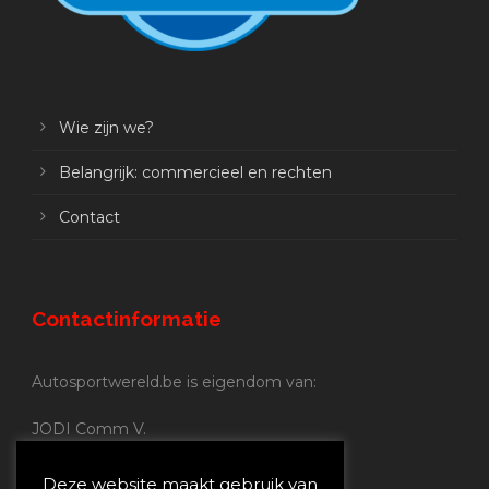
Wie zijn we?
Belangrijk: commercieel en rechten
Contact
Contactinformatie
Autosportwereld.be is eigendom van:
JODI Comm V.
BE 0.680.837.852
Nijverheidsstraat 70
Deze website maakt gebruik van