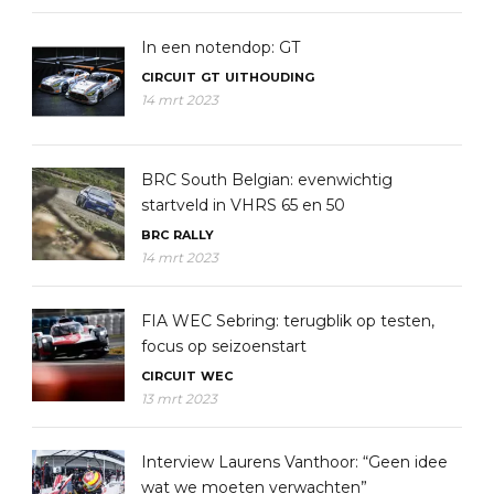
In een notendop: GT
CIRCUIT
GT
UITHOUDING
14 mrt 2023
BRC South Belgian: evenwichtig
startveld in VHRS 65 en 50
BRC
RALLY
14 mrt 2023
FIA WEC Sebring: terugblik op testen,
focus op seizoenstart
CIRCUIT
WEC
13 mrt 2023
Interview Laurens Vanthoor: “Geen idee
wat we moeten verwachten”