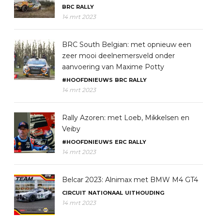
BRC
RALLY
14 mrt 2023
BRC South Belgian: met opnieuw een
zeer mooi deelnemersveld onder
aanvoering van Maxime Potty
#HOOFDNIEUWS
BRC
RALLY
14 mrt 2023
Rally Azoren: met Loeb, Mikkelsen en
Veiby
#HOOFDNIEUWS
ERC
RALLY
14 mrt 2023
Belcar 2023: Alnimax met BMW M4 GT4
CIRCUIT
NATIONAAL
UITHOUDING
14 mrt 2023