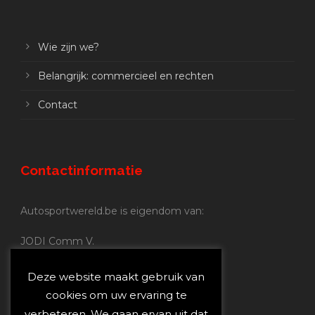
Wie zijn we?
Belangrijk: commercieel en rechten
Contact
Contactinformatie
Autosportwereld.be is eigendom van:
JODI Comm V.
BE 0.680.837.852
Nijverheidsstraat 70
Deze website maakt gebruik van
2160 Wommelgem
cookies om uw ervaring te
verbeteren. We gaan ervan uit dat