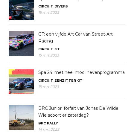
CIRCUIT
DIVERS
15 mrt 2023
GT: een vijfde Art Car van Street-Art
Racing
CIRCUIT
GT
15 mrt 2023
Spa 24: met heel mooi nevenprogramma
CIRCUIT
EENZITTER
GT
15 mrt 2023
BRC Junior: forfait van Jonas De Wilde.
Wie scoort er zaterdag?
BRC
RALLY
14 mrt 2023