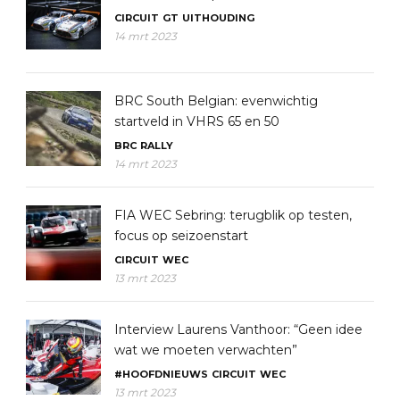
CIRCUIT
GT
UITHOUDING
14 mrt 2023
BRC South Belgian: evenwichtig
startveld in VHRS 65 en 50
BRC
RALLY
14 mrt 2023
FIA WEC Sebring: terugblik op testen,
focus op seizoenstart
CIRCUIT
WEC
13 mrt 2023
Interview Laurens Vanthoor: “Geen idee
wat we moeten verwachten”
#HOOFDNIEUWS
CIRCUIT
WEC
13 mrt 2023