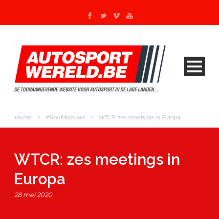
Home
>
#Hoofdnieuws
>
WTCR: zes meetings in Europa
WTCR: zes meetings in
Europa
28 mei 2020