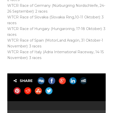
WTCR Race of Germany (Nürburgring Nordschleife, 24-
26 September): 2 races
WTCR Race of Slovakia (Slovakia Ring,10-11 Oktober): 3
races
WTCR Race of Hungary (Hungaroring, 17-18 Oktober): 3
races
WTCR Race of Spain (MotorLand Aragón, 31 Oktober-1
November): 3 races
WTCR Race of Italy (Adria International Raceway, 14-15
November): 3 races
SHARE