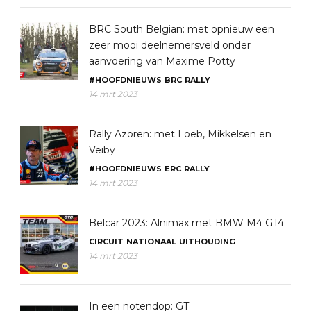
BRC South Belgian: met opnieuw een
zeer mooi deelnemersveld onder
aanvoering van Maxime Potty
#HOOFDNIEUWS
BRC
RALLY
14 mrt 2023
Rally Azoren: met Loeb, Mikkelsen en
Veiby
#HOOFDNIEUWS
ERC
RALLY
14 mrt 2023
Belcar 2023: Alnimax met BMW M4 GT4
CIRCUIT
NATIONAAL
UITHOUDING
14 mrt 2023
In een notendop: GT