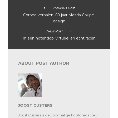
Previous Post
Corona-verhalen: 60 jaar Mazda Coupé-
design
Next Post
In een notendop: virtueel en echt racen
ABOUT POST AUTHOR
JOOST CUSTERS
Joost Custers is de voormalige hoofdredacteur