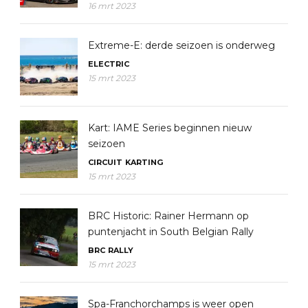
16 mrt 2023
Extreme-E: derde seizoen is onderweg
ELECTRIC
15 mrt 2023
Kart: IAME Series beginnen nieuw
seizoen
CIRCUIT
KARTING
15 mrt 2023
BRC Historic: Rainer Hermann op
puntenjacht in South Belgian Rally
BRC
RALLY
15 mrt 2023
Spa-Franchorchamps is weer open