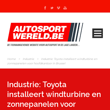
Home
>
Industrie
>
Industrie: Toyota installeert windturbine en
zonnepanelen voor hoofdkantoor in Brussel
Industrie: Toyota
installeert windturbine en
zonnepanelen voor