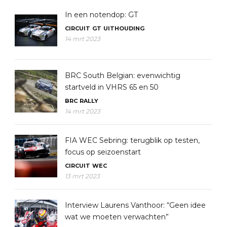
In een notendop: GT
CIRCUIT
GT
UITHOUDING
14 mrt 2023
BRC South Belgian: evenwichtig
startveld in VHRS 65 en 50
BRC
RALLY
14 mrt 2023
FIA WEC Sebring: terugblik op testen,
focus op seizoenstart
CIRCUIT
WEC
13 mrt 2023
Interview Laurens Vanthoor: “Geen idee
wat we moeten verwachten”