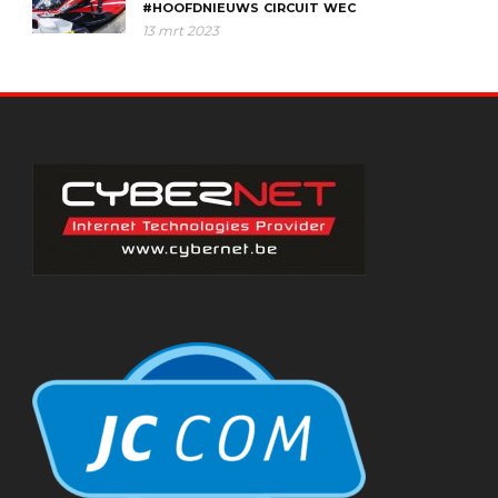
#HOOFDNIEUWS
CIRCUIT
WEC
13 mrt 2023