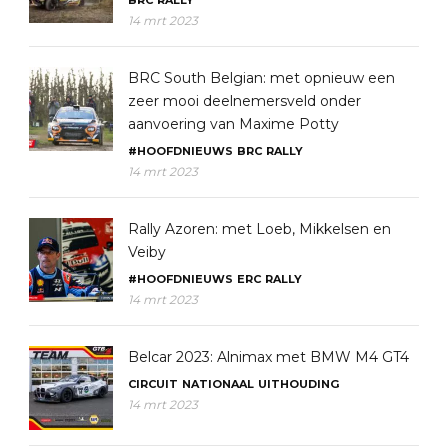
BRC
RALLY
14 mrt 2023
BRC South Belgian: met opnieuw een
zeer mooi deelnemersveld onder
aanvoering van Maxime Potty
#HOOFDNIEUWS
BRC
RALLY
14 mrt 2023
Rally Azoren: met Loeb, Mikkelsen en
Veiby
#HOOFDNIEUWS
ERC
RALLY
14 mrt 2023
Belcar 2023: Alnimax met BMW M4 GT4
CIRCUIT
NATIONAAL
UITHOUDING
14 mrt 2023