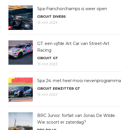
Spa-Franchorchamps is weer open
CIRCUIT
DIVERS
15 mrt 2023
GT: een vijfde Art Car van Street-Art
Racing
CIRCUIT
GT
15 mrt 2023
Spa 24: met heel mooi nevenprogramma
CIRCUIT
EENZITTER
GT
15 mrt 2023
BRC Junior: forfait van Jonas De Wilde.
Wie scoort er zaterdag?