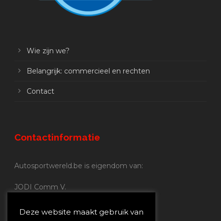
Wie zijn we?
Belangrijk: commercieel en rechten
Contact
Contactinformatie
Autosportwereld.be is eigendom van:
JODI Comm V.
BE 0.680.837.852
Nijverheidsstraat 70
Deze website maakt gebruik van