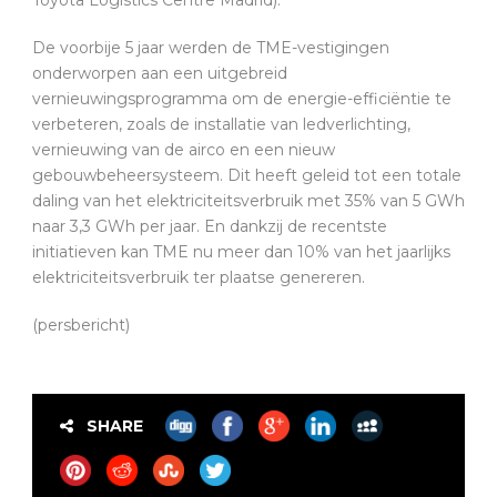
De voorbije 5 jaar werden de TME-vestigingen
onderworpen aan een uitgebreid
vernieuwingsprogramma om de energie-efficiëntie te
verbeteren, zoals de installatie van ledverlichting,
vernieuwing van de airco en een nieuw
gebouwbeheersysteem. Dit heeft geleid tot een totale
daling van het elektriciteitsverbruik met 35% van 5 GWh
naar 3,3 GWh per jaar. En dankzij de recentste
initiatieven kan TME nu meer dan 10% van het jaarlijks
elektriciteitsverbruik ter plaatse genereren.
(persbericht)
SHARE