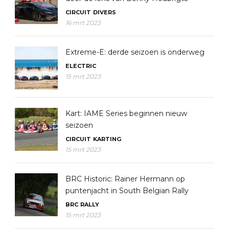
CIRCUIT
DIVERS
16 mrt 2023
Extreme-E: derde seizoen is onderweg
ELECTRIC
15 mrt 2023
Kart: IAME Series beginnen nieuw
seizoen
CIRCUIT
KARTING
15 mrt 2023
BRC Historic: Rainer Hermann op
puntenjacht in South Belgian Rally
BRC
RALLY
15 mrt 2023