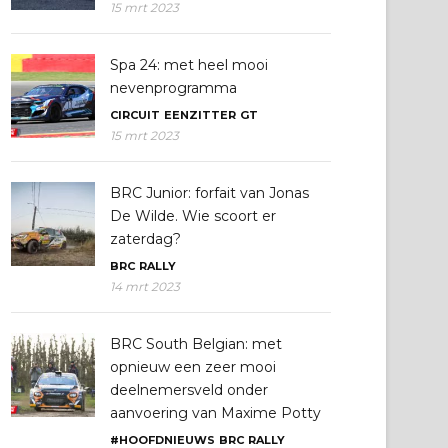
15 mrt 2023
Spa 24: met heel mooi
nevenprogramma
CIRCUIT
EENZITTER
GT
15 mrt 2023
BRC Junior: forfait van Jonas
De Wilde. Wie scoort er
zaterdag?
BRC
RALLY
14 mrt 2023
BRC South Belgian: met
opnieuw een zeer mooi
deelnemersveld onder
aanvoering van Maxime Potty
#HOOFDNIEUWS
BRC
RALLY