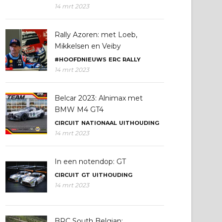
14 mrt 2023
Rally Azoren: met Loeb,
Mikkelsen en Veiby
#HOOFDNIEUWS
ERC
RALLY
14 mrt 2023
Belcar 2023: Alnimax met
BMW M4 GT4
CIRCUIT
NATIONAAL
UITHOUDING
14 mrt 2023
In een notendop: GT
CIRCUIT
GT
UITHOUDING
14 mrt 2023
BRC South Belgian: