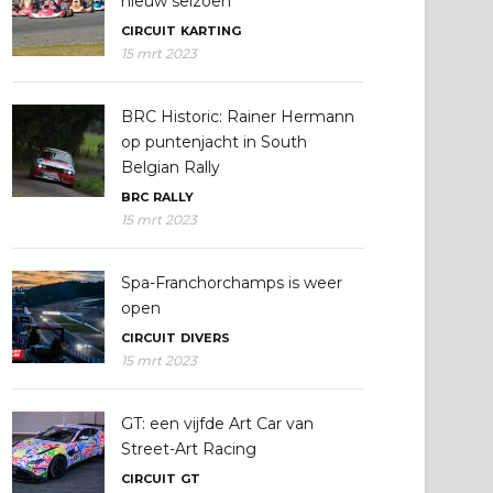
nieuw seizoen
CIRCUIT
KARTING
15 mrt 2023
BRC Historic: Rainer Hermann
op puntenjacht in South
Belgian Rally
BRC
RALLY
15 mrt 2023
Spa-Franchorchamps is weer
open
CIRCUIT
DIVERS
15 mrt 2023
GT: een vijfde Art Car van
Street-Art Racing
CIRCUIT
GT