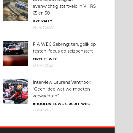
evenwichtig startveld in VHRS
65 en 50
BRC
RALLY
14 mrt 2023
FIA WEC Sebring: terugblik op
testen, focus op seizoenstart
CIRCUIT
WEC
13 mrt 2023
Interview Laurens Vanthoor:
“Geen idee wat we moeten
verwachten”
#HOOFDNIEUWS
CIRCUIT
WEC
13 mrt 2023