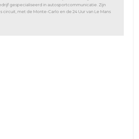
rijf gespecialiseerd in autosportcommunicatie. Zijn
 als circuit, met de Monte-Carlo en de 24 Uur van Le Mans