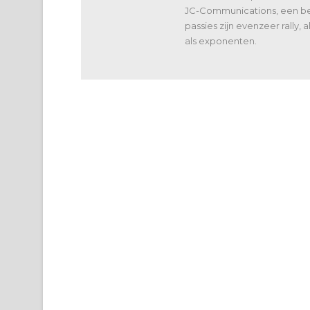
JC-Communications, een bed
passies zijn evenzeer rally,
als exponenten.