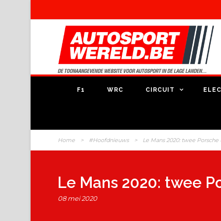
F1
WRC
CIRCUIT
ELEC
Home
>
#Hoofdnieuws
>
Le Mans 2020: twee Porsche
Le Mans 2020: twee P
08 mei 2020