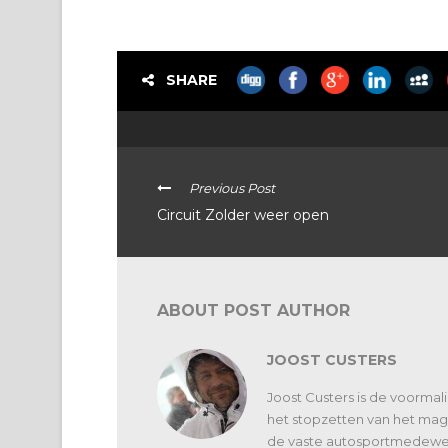
SHARE
Previous Post
Circuit Zolder weer open
ABOUT POST AUTHOR
JOOST CUSTERS
Joost Custers is de voorma
het stopzetten van het maga
de vaste autosportmedewerk