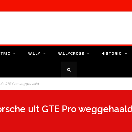
TRIC
RALLY
RALLYCROSS
HISTORIC
 uit GTE Pro weggehaald
orsche uit GTE Pro weggehaal