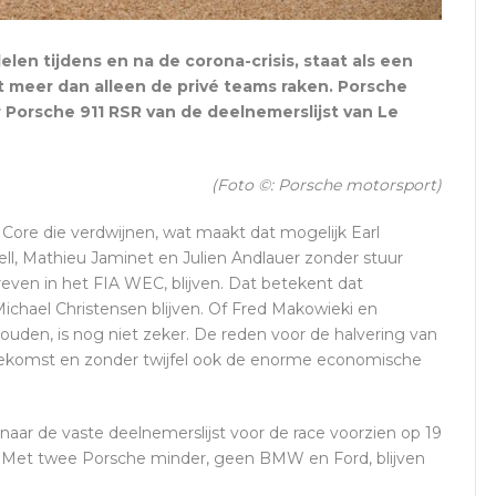
elen tijdens en na de corona-crisis, staat als een
t meer dan alleen de privé teams raken. Porsche
 Porsche 911 RSR van de deelnemerslijst van Le
(Foto ©: Porsche motorsport)
ore die verdwijnen, wat maakt dat mogelijk Earl
ll, Mathieu Jaminet en Julien Andlauer zonder stuur
reven in het FIA WEC, blijven. Dat betekent dat
Michael Christensen blijven. Of Fred Makowieki en
houden, is nog niet zeker. De reden voor de halvering van
toekomst en zonder twijfel ook de enorme economische
aar de vaste deelnemerslijst voor de race voorzien op 19
d. Met twee Porsche minder, geen BMW en Ford, blijven