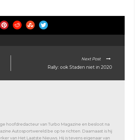
Next Post
Rally: ook Staden niet in 2020
lige hoofdredacteur van Turbo Magazine en besloot na
zine Autosportwereld.be op te richten. Daarnaast is hij
er van Het Laatste Nieuws. Hij is tevens eigenaar van