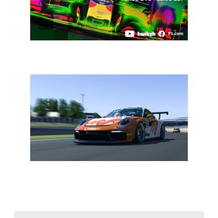
E-circuit notendop: F1 virtual GP, 24 uur van Le Mans
en EuroNascar
E-circuit: Porsche Esports kampioenschap begint aan
seizoen twee in Zandvoort