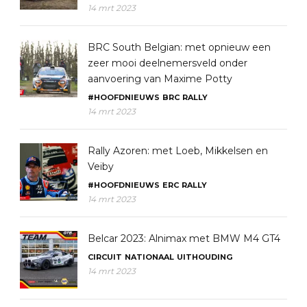
14 mrt 2023
BRC South Belgian: met opnieuw een
zeer mooi deelnemersveld onder
aanvoering van Maxime Potty
#HOOFDNIEUWS
BRC
RALLY
14 mrt 2023
Rally Azoren: met Loeb, Mikkelsen en
Veiby
#HOOFDNIEUWS
ERC
RALLY
14 mrt 2023
Belcar 2023: Alnimax met BMW M4 GT4
CIRCUIT
NATIONAAL
UITHOUDING
14 mrt 2023