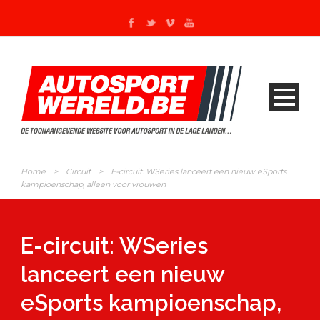
Home
>
Circuit
>
E-circuit: WSeries lanceert een nieuw eSports
kampioenschap, alleen voor vrouwen
E-circuit: WSeries
lanceert een nieuw
eSports kampioenschap,