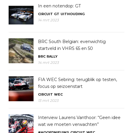
In een notendop: GT
CIRCUIT
GT
UITHOUDING
14 mrt 2023
BRC South Belgian: evenwichtig
startveld in VHRS 65 en 50
BRC
RALLY
14 mrt 2023
FIA WEC Sebring: terugblik op testen,
focus op seizoenstart
CIRCUIT
WEC
13 mrt 2023
Interview Laurens Vanthoor: “Geen idee
wat we moeten verwachten”
#HOOFDNIEUWS
CIRCUIT
WEC