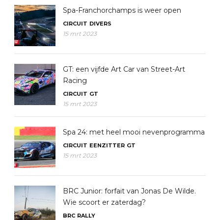
Spa-Franchorchamps is weer open
CIRCUIT
DIVERS
15 mrt 2023
GT: een vijfde Art Car van Street-Art
Racing
CIRCUIT
GT
15 mrt 2023
Spa 24: met heel mooi nevenprogramma
CIRCUIT
EENZITTER
GT
15 mrt 2023
BRC Junior: forfait van Jonas De Wilde.
Wie scoort er zaterdag?
BRC
RALLY