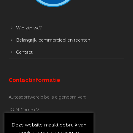
Wie zijn we?
Belangrijk: commercieel en rechten
Contact
Contactinformatie
Autosportwereld.be is eigendom van:
JODI Comm V.
BE 0.680.837.852
Nijverheidsstraat 70
Deze website maakt gebruik van
2160 Wommelgem
cookies om uw ervaring te