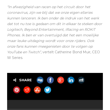
“In afwezigheid van racen op het circuit door het
coronavirus, zijn we blij dat we onze eigen eSeries
kunnen lanceren. Ik ben onder de indruk van het werk
dat tot nu toe is gedaan om dit in elkaar te steken door
Logitech, Beyond Entertainment, iRacing en ROKiT
Phones. Ik ben er van overtuigd dat het een moeilijke
maar leuke uitdaging wordt voor onze rijders. Ook
onze fans kunnen meegenieten door te volgen op
YouTube en Twitch”
, vertelt Catherine Bond Muir, CEO
W Series.
SHARE