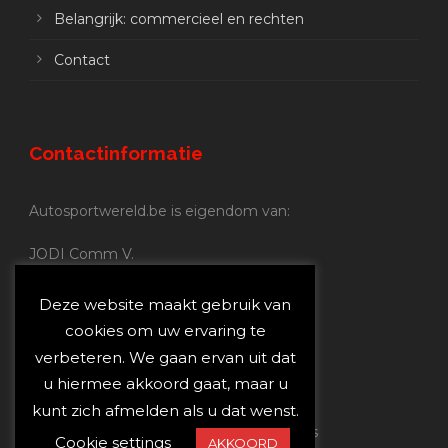
Belangrijk: commercieel en rechten
Contact
Contactinformatie
Autosportwereld.be is eigendom van:
JODI Comm V.
BE 0.680.837.852
Nijverheidsstraat 70
Deze website maakt gebruik van
2160 Wommelgem
cookies om uw ervaring te
verbeteren. We gaan ervan uit dat
Autosportwereld.be:
u hiermee akkoord gaat, maar u
Redactie:
joost@autosportwereld.be
kunt zich afmelden als u dat wenst.
Verantwoordelijke uitgever: Joost Custers
Cookie settings
AKKOORD