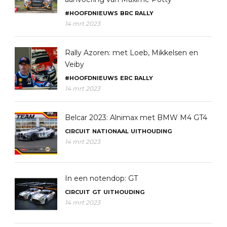
#HOOFDNIEUWS
BRC
RALLY
14 mrt 2023
Rally Azoren: met Loeb, Mikkelsen en
Veiby
#HOOFDNIEUWS
ERC
RALLY
14 mrt 2023
Belcar 2023: Alnimax met BMW M4 GT4
CIRCUIT
NATIONAAL
UITHOUDING
14 mrt 2023
In een notendop: GT
CIRCUIT
GT
UITHOUDING
14 mrt 2023