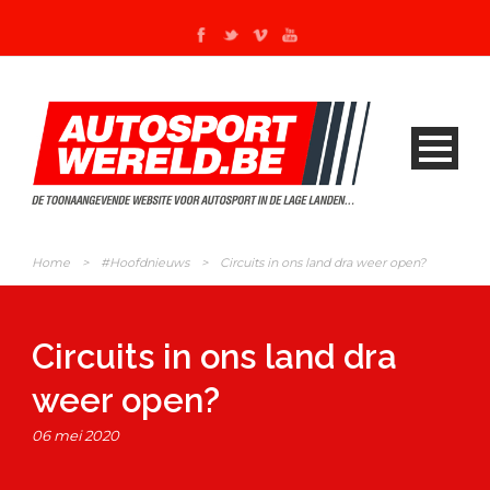
Home
>
#Hoofdnieuws
>
Circuits in ons land dra weer open?
Circuits in ons land dra
weer open?
06 mei 2020