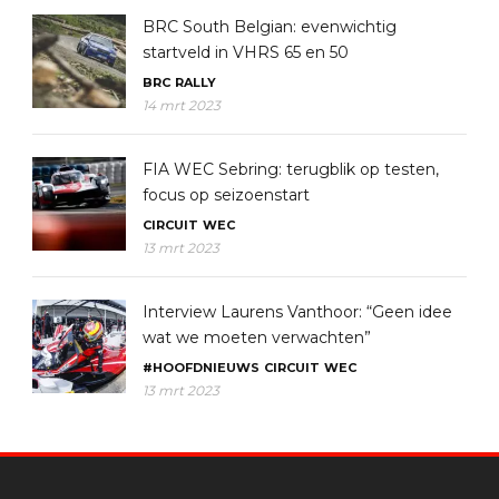
BRC South Belgian: evenwichtig
startveld in VHRS 65 en 50
BRC
RALLY
14 mrt 2023
FIA WEC Sebring: terugblik op testen,
focus op seizoenstart
CIRCUIT
WEC
13 mrt 2023
Interview Laurens Vanthoor: “Geen idee
wat we moeten verwachten”
#HOOFDNIEUWS
CIRCUIT
WEC
13 mrt 2023