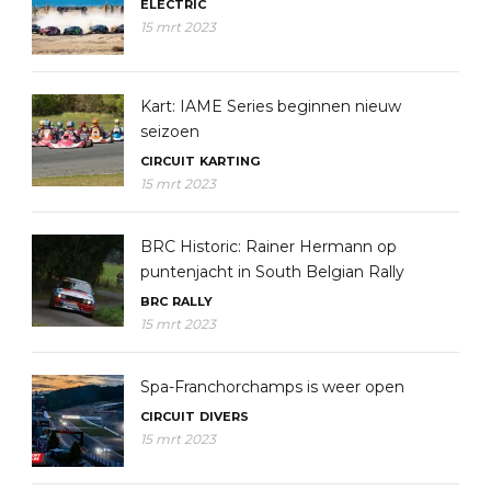
ELECTRIC
15 mrt 2023
Kart: IAME Series beginnen nieuw
seizoen
CIRCUIT
KARTING
15 mrt 2023
BRC Historic: Rainer Hermann op
puntenjacht in South Belgian Rally
BRC
RALLY
15 mrt 2023
Spa-Franchorchamps is weer open
CIRCUIT
DIVERS
15 mrt 2023