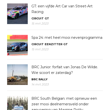
GT: een vijfde Art Car van Street-Art
Racing
CIRCUIT
GT
15 mrt 2023
Spa 24: met heel mooi nevenprogramma
CIRCUIT
EENZITTER
GT
15 mrt 2023
BRC Junior: forfait van Jonas De Wilde.
Wie scoort er zaterdag?
BRC
RALLY
14 mrt 2023
BRC South Belgian: met opnieuw een
zeer mooi deelnemersveld onder
aanvoering van Maxime Potty