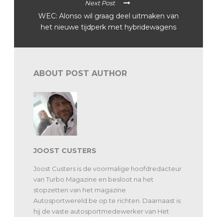
Next Post
WEC: Alonso wil graag deel uitmaken van
het nieuwe tijdperk met hybridewagens
ABOUT POST AUTHOR
JOOST CUSTERS
Joost Custers is de voormalige hoofdredacteur
van Turbo Magazine en besloot na het
stopzetten van het magazine
Autosportwereld.be op te richten. Daarnaast is
hij de vaste autosportmedewerker van Het