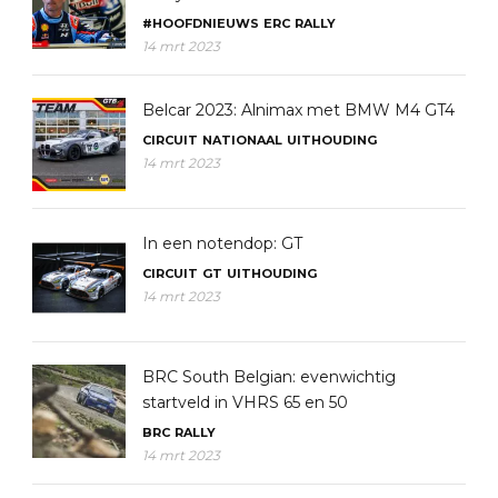
#HOOFDNIEUWS
ERC
RALLY
14 mrt 2023
Belcar 2023: Alnimax met BMW M4 GT4
CIRCUIT
NATIONAAL
UITHOUDING
14 mrt 2023
In een notendop: GT
CIRCUIT
GT
UITHOUDING
14 mrt 2023
BRC South Belgian: evenwichtig
startveld in VHRS 65 en 50
BRC
RALLY
14 mrt 2023