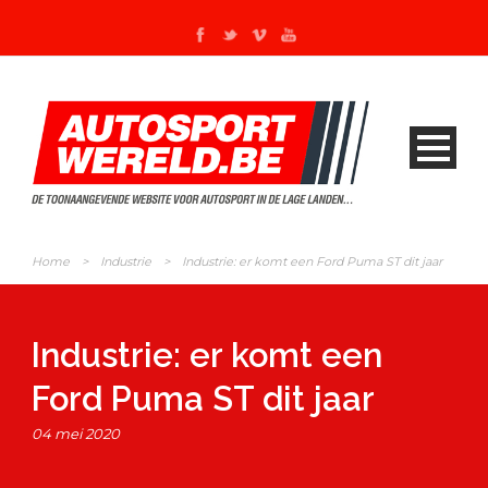
Home
>
Industrie
>
Industrie: er komt een Ford Puma ST dit jaar
Industrie: er komt een
Ford Puma ST dit jaar
04 mei 2020