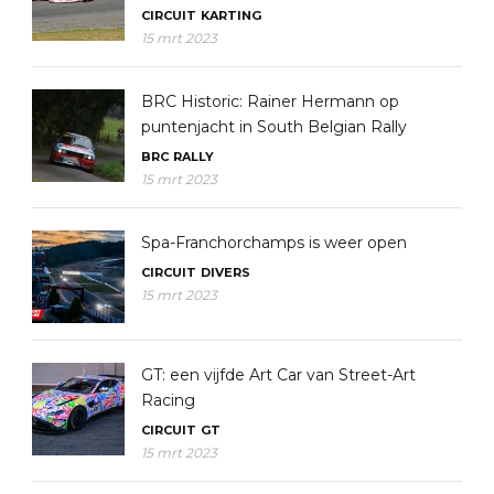
CIRCUIT
KARTING
15 mrt 2023
BRC Historic: Rainer Hermann op
puntenjacht in South Belgian Rally
BRC
RALLY
15 mrt 2023
Spa-Franchorchamps is weer open
CIRCUIT
DIVERS
15 mrt 2023
GT: een vijfde Art Car van Street-Art
Racing
CIRCUIT
GT
15 mrt 2023