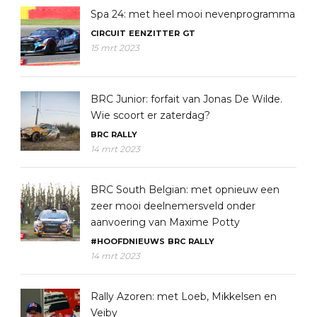
Spa 24: met heel mooi nevenprogramma
CIRCUIT
EENZITTER
GT
15 mrt 2023
BRC Junior: forfait van Jonas De Wilde.
Wie scoort er zaterdag?
BRC
RALLY
14 mrt 2023
BRC South Belgian: met opnieuw een
zeer mooi deelnemersveld onder
aanvoering van Maxime Potty
#HOOFDNIEUWS
BRC
RALLY
14 mrt 2023
Rally Azoren: met Loeb, Mikkelsen en
Veiby