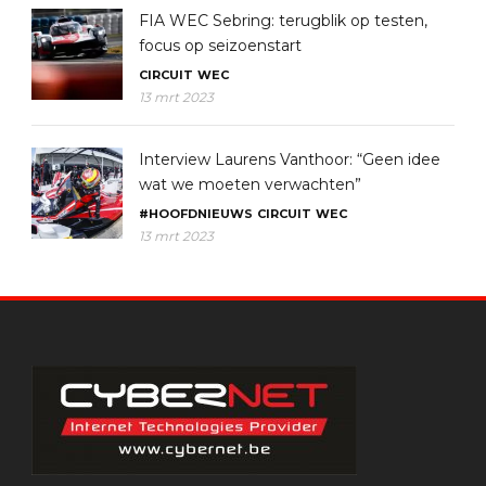
FIA WEC Sebring: terugblik op testen,
focus op seizoenstart
CIRCUIT
WEC
13 mrt 2023
Interview Laurens Vanthoor: “Geen idee
wat we moeten verwachten”
#HOOFDNIEUWS
CIRCUIT
WEC
13 mrt 2023