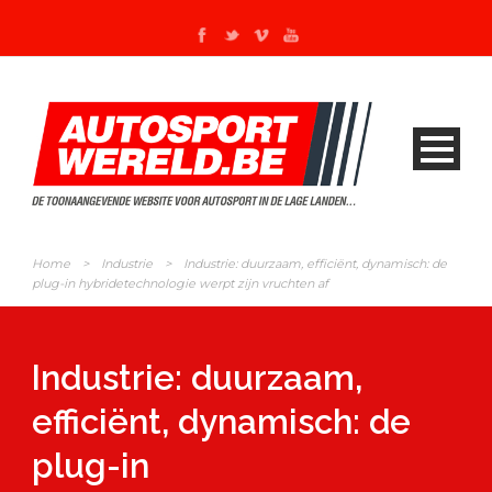
Home
>
Industrie
>
Industrie: duurzaam, efficiënt, dynamisch: de
plug-in hybridetechnologie werpt zijn vruchten af
Industrie: duurzaam,
efficiënt, dynamisch: de
plug-in