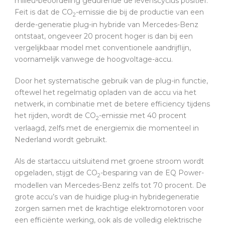
milieu-beoordeling gedurende de levenscyclus positief.
Feit is dat de CO
-emissie die bij de productie van een
2
derde-generatie plug-in hybride van Mercedes-Benz
ontstaat, ongeveer 20 procent hoger is dan bij een
vergelijkbaar model met conventionele aandrijflijn,
voornamelijk vanwege de hoogvoltage-accu.
Door het systematische gebruik van de plug-in functie,
oftewel het regelmatig opladen van de accu via het
netwerk, in combinatie met de betere efficiency tijdens
het rijden, wordt de CO
-emissie met 40 procent
2
verlaagd, zelfs met de energiemix die momenteel in
Nederland wordt gebruikt.
Als de startaccu uitsluitend met groene stroom wordt
opgeladen, stijgt de CO
-besparing van de EQ Power-
2
modellen van Mercedes-Benz zelfs tot 70 procent. De
grote accu’s van de huidige plug-in hybridegeneratie
zorgen samen met de krachtige elektromotoren voor
een efficiënte werking, ook als de volledig elektrische