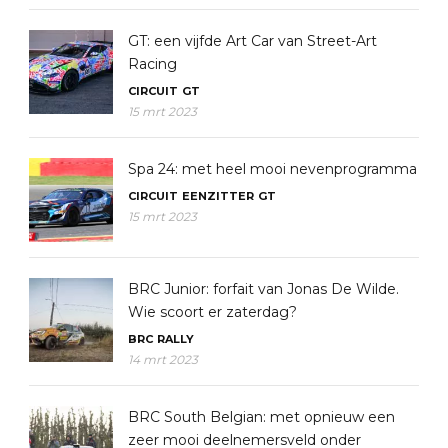
GT: een vijfde Art Car van Street-Art
Racing
CIRCUIT
GT
15 mrt 2023
Spa 24: met heel mooi nevenprogramma
CIRCUIT
EENZITTER
GT
15 mrt 2023
BRC Junior: forfait van Jonas De Wilde.
Wie scoort er zaterdag?
BRC
RALLY
14 mrt 2023
BRC South Belgian: met opnieuw een
zeer mooi deelnemersveld onder