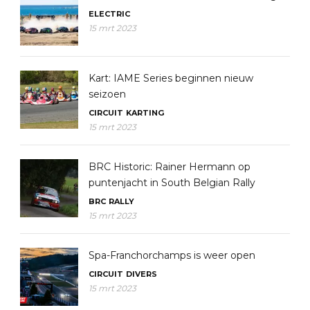
ELECTRIC
15 mrt 2023
Kart: IAME Series beginnen nieuw
seizoen
CIRCUIT
KARTING
15 mrt 2023
BRC Historic: Rainer Hermann op
puntenjacht in South Belgian Rally
BRC
RALLY
15 mrt 2023
Spa-Franchorchamps is weer open
CIRCUIT
DIVERS
15 mrt 2023