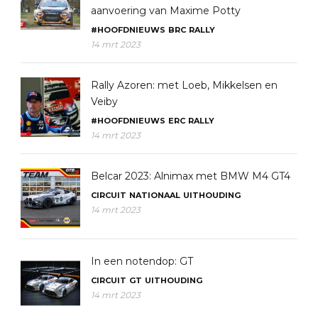
aanvoering van Maxime Potty
#HOOFDNIEUWS
BRC
RALLY
14 mrt 2023
Rally Azoren: met Loeb, Mikkelsen en
Veiby
#HOOFDNIEUWS
ERC
RALLY
14 mrt 2023
Belcar 2023: Alnimax met BMW M4 GT4
CIRCUIT
NATIONAAL
UITHOUDING
14 mrt 2023
In een notendop: GT
CIRCUIT
GT
UITHOUDING
14 mrt 2023