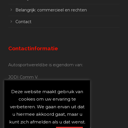
Belangrijk: commercieel en rechten
Contact
Contactinformatie
Autosportwereld.be is eigendom van:
JODI Comm V.
BE 0.680.837.852
Nijverheidsstraat 70
Deze website maakt gebruik van
2160 Wommelgem
cookies om uw ervaring te
verbeteren. We gaan ervan uit dat
Autosportwereld.be:
u hiermee akkoord gaat, maar u
Redactie:
joost@autosportwereld.be
kunt zich afmelden als u dat wenst.
Verantwoordelijke uitgever: Joost Custers