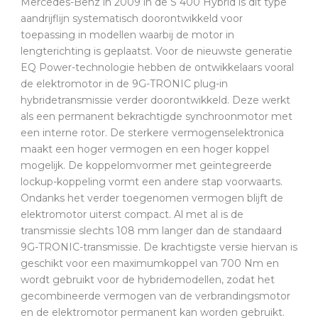
Mercedes-Benz in 2009 in de S 400 Hybrid is dit type
aandrijflijn systematisch doorontwikkeld voor
toepassing in modellen waarbij de motor in
lengterichting is geplaatst. Voor de nieuwste generatie
EQ Power-technologie hebben de ontwikkelaars vooral
de elektromotor in de 9G-TRONIC plug-in
hybridetransmissie verder doorontwikkeld. Deze werkt
als een permanent bekrachtigde synchroonmotor met
een interne rotor. De sterkere vermogenselektronica
maakt een hoger vermogen en een hoger koppel
mogelijk. De koppelomvormer met geïntegreerde
lockup-koppeling vormt een andere stap voorwaarts.
Ondanks het verder toegenomen vermogen blijft de
elektromotor uiterst compact. Al met al is de
transmissie slechts 108 mm langer dan de standaard
9G-TRONIC-transmissie. De krachtigste versie hiervan is
geschikt voor een maximumkoppel van 700 Nm en
wordt gebruikt voor de hybridemodellen, zodat het
gecombineerde vermogen van de verbrandingsmotor
en de elektromotor permanent kan worden gebruikt.