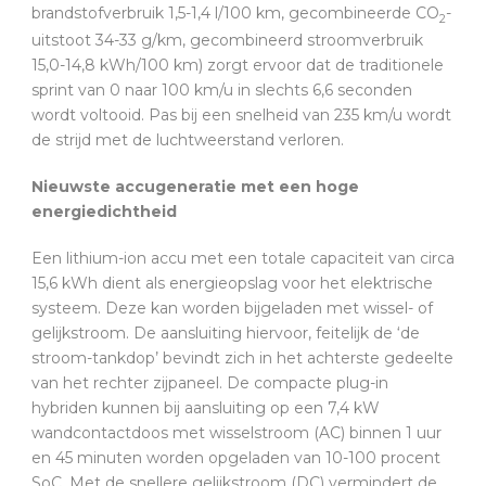
brandstofverbruik 1,5-1,4 l/100 km, gecombineerde CO
-
2
uitstoot 34-33 g/km, gecombineerd stroomverbruik
15,0-14,8 kWh/100 km) zorgt ervoor dat de traditionele
sprint van 0 naar 100 km/u in slechts 6,6 seconden
wordt voltooid. Pas bij een snelheid van 235 km/u wordt
de strijd met de luchtweerstand verloren.
Nieuwste accugeneratie met een hoge
energiedichtheid
Een lithium-ion accu met een totale capaciteit van circa
15,6 kWh dient als energieopslag voor het elektrische
systeem. Deze kan worden bijgeladen met wissel- of
gelijkstroom. De aansluiting hiervoor, feitelijk de ‘de
stroom-tankdop’ bevindt zich in het achterste gedeelte
van het rechter zijpaneel. De compacte plug-in
hybriden kunnen bij aansluiting op een 7,4 kW
wandcontactdoos met wisselstroom (AC) binnen 1 uur
en 45 minuten worden opgeladen van 10-100 procent
SoC. Met de snellere gelijkstroom (DC) vermindert de