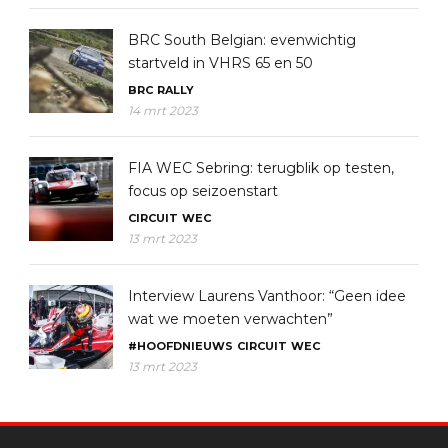
BRC South Belgian: evenwichtig
startveld in VHRS 65 en 50
BRC
RALLY
14 mrt 2023
FIA WEC Sebring: terugblik op testen,
focus op seizoenstart
CIRCUIT
WEC
13 mrt 2023
Interview Laurens Vanthoor: “Geen idee
wat we moeten verwachten”
#HOOFDNIEUWS
CIRCUIT
WEC
13 mrt 2023