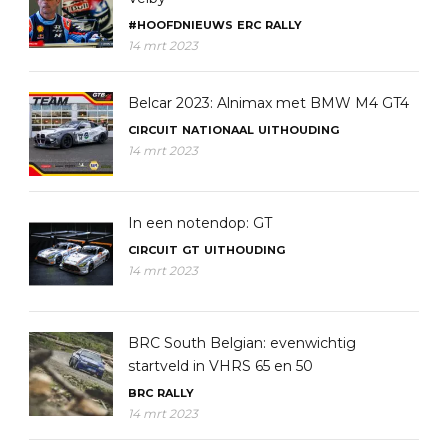
#HOOFDNIEUWS
ERC
RALLY
14 mrt 2023
Belcar 2023: Alnimax met BMW M4 GT4
CIRCUIT
NATIONAAL
UITHOUDING
14 mrt 2023
In een notendop: GT
CIRCUIT
GT
UITHOUDING
14 mrt 2023
BRC South Belgian: evenwichtig
startveld in VHRS 65 en 50
BRC
RALLY
14 mrt 2023