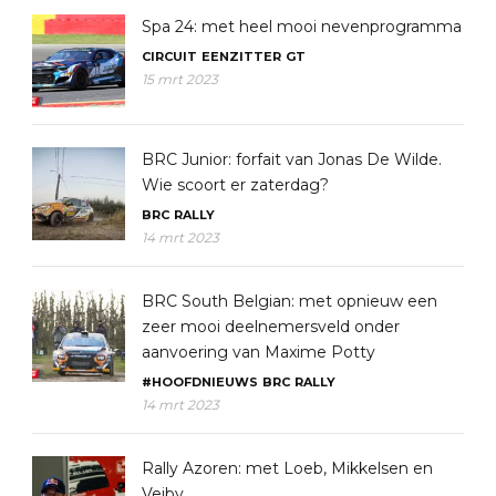
Spa 24: met heel mooi nevenprogramma
CIRCUIT
EENZITTER
GT
15 mrt 2023
BRC Junior: forfait van Jonas De Wilde.
Wie scoort er zaterdag?
BRC
RALLY
14 mrt 2023
BRC South Belgian: met opnieuw een
zeer mooi deelnemersveld onder
aanvoering van Maxime Potty
#HOOFDNIEUWS
BRC
RALLY
14 mrt 2023
Rally Azoren: met Loeb, Mikkelsen en
Veiby