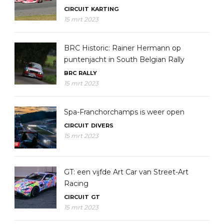
CIRCUIT
KARTING
15 mrt 2023
BRC Historic: Rainer Hermann op
puntenjacht in South Belgian Rally
BRC
RALLY
15 mrt 2023
Spa-Franchorchamps is weer open
CIRCUIT
DIVERS
15 mrt 2023
GT: een vijfde Art Car van Street-Art
Racing
CIRCUIT
GT
15 mrt 2023