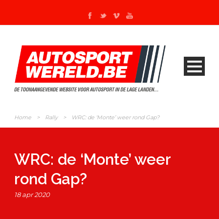
Home
>
Rally
>
WRC: de ‘Monte’ weer rond Gap?
WRC: de ‘Monte’ weer
rond Gap?
18 apr 2020