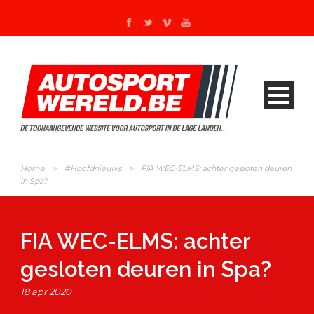
Home
>
#Hoofdnieuws
>
FIA WEC-ELMS: achter gesloten deuren
in Spa?
FIA WEC-ELMS: achter
gesloten deuren in Spa?
18 apr 2020