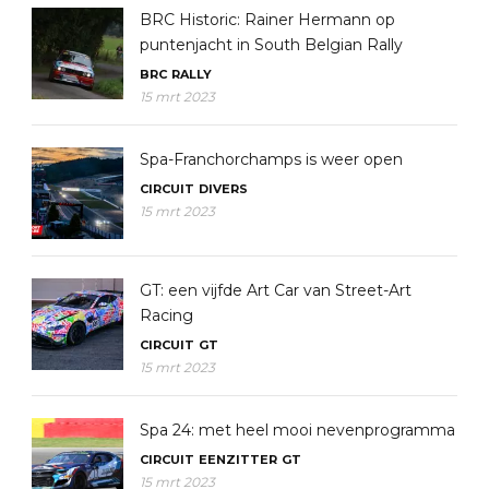
BRC Historic: Rainer Hermann op
puntenjacht in South Belgian Rally
BRC
RALLY
15 mrt 2023
Spa-Franchorchamps is weer open
CIRCUIT
DIVERS
15 mrt 2023
GT: een vijfde Art Car van Street-Art
Racing
CIRCUIT
GT
15 mrt 2023
Spa 24: met heel mooi nevenprogramma
CIRCUIT
EENZITTER
GT
15 mrt 2023