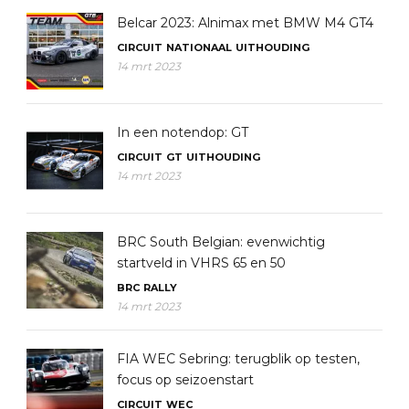
Belcar 2023: Alnimax met BMW M4 GT4
CIRCUIT
NATIONAAL
UITHOUDING
14 mrt 2023
In een notendop: GT
CIRCUIT
GT
UITHOUDING
14 mrt 2023
BRC South Belgian: evenwichtig
startveld in VHRS 65 en 50
BRC
RALLY
14 mrt 2023
FIA WEC Sebring: terugblik op testen,
focus op seizoenstart
CIRCUIT
WEC