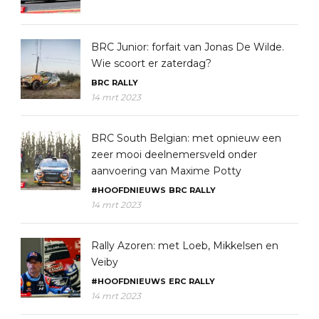
BRC Junior: forfait van Jonas De Wilde.
Wie scoort er zaterdag?
BRC
RALLY
14 mrt 2023
BRC South Belgian: met opnieuw een
zeer mooi deelnemersveld onder
aanvoering van Maxime Potty
#HOOFDNIEUWS
BRC
RALLY
14 mrt 2023
Rally Azoren: met Loeb, Mikkelsen en
Veiby
#HOOFDNIEUWS
ERC
RALLY
14 mrt 2023