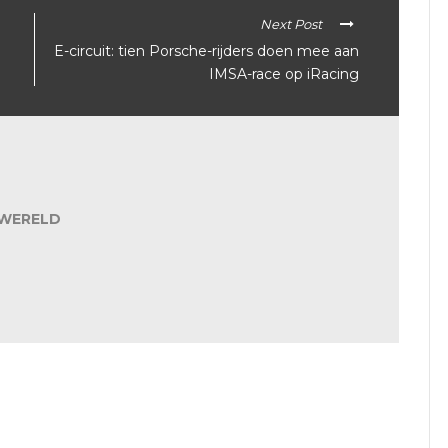
Next Post
E-circuit: tien Porsche-rijders doen mee aan
IMSA-race op iRacing
WERELD