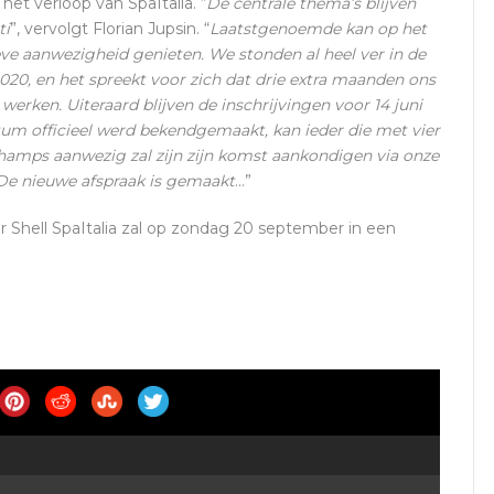
et verloop van SpaItalia. “
De centrale thema’s blijven
ti
”, vervolgt Florian Jupsin. “
Laatstgenoemde kan op het
ve aanwezigheid genieten. We stonden al heel ver in de
020, en het spreekt voor zich dat drie extra maanden ons
werken. Uiteraard blijven de inschrijvingen voor 14 juni
um officieel werd bekendgemaakt, kan ieder die met vier
champs aanwezig zal zijn zijn komst aankondigen via onze
 De nieuwe afspraak is gemaakt
…”
r Shell SpaItalia zal op zondag 20 september in een