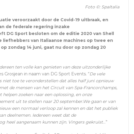
Foto ©: SpaItalia
atie veroorzaakt door de Covid-19 uitbraak, en
an de federale regering inzake
ft DG Sport besloten om de editie 2020 van Shell
lle liefhebbers van Italiaanse machines op twee en
s op zondag 14 juni, gaat nu door op zondag 20
edereen ten volle kan genieten van deze uitzonderlijke
Yves Grosjean in naam van DG Sport Events. “
De vele
 niet toe te veronderstellen dat alles half juni opnieuw
 met de mensen van het Circuit van Spa-Francorchamps,
t helpen zoeken naar een oplossing, en onze
ement uit te stellen naar 20 september.We gaan er van
nieuw een normaal verloop zal kennen en dat het publiek
n kan deelnemen. Iedereen weet dat de
nog heel aangenaam kunnen zijn. Vingers gekruist
…”