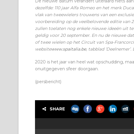
De nieuwe datum verandert uiteraard niets aan h
dezelfde: 110 jaar Alfa Romeo en het merk Duca
vlak van tweewielers trouwens van een exclusie
voorbereiding op de veelbelovende editie van 2
zullen toelaten nog enkele nieuwe ideeën uit te 
geldig voor 20 september. En nu de nieuwe dat
of twee wielen op het Circuit van Spa-Francor
website
www.spaitalia.be
, tabblad ‘Deelnemer’.
2020 is het jaar van heel wat opschudding, maa
onuitgegeven sfeer doorgaan.
(persbericht)
SHARE