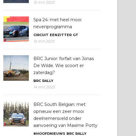
15 mrt 2023
Spa 24: met heel mooi
nevenprogramma
CIRCUIT
EENZITTER
GT
15 mrt 2023
BRC Junior: forfait van Jonas
De Wilde. Wie scoort er
zaterdag?
BRC
RALLY
14 mrt 2023
BRC South Belgian: met
opnieuw een zeer mooi
deelnemersveld onder
aanvoering van Maxime Potty
#HOOFDNIEUWS
BRC
RALLY