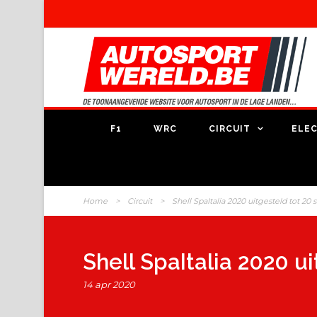
F1
WRC
CIRCUIT
ELEC
Home
>
Circuit
>
Shell SpaItalia 2020 uitgesteld tot 2
Shell SpaItalia 2020 u
14 apr 2020