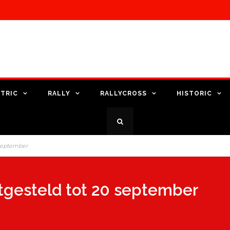
TRIC
RALLY
RALLYCROSS
HISTORIC
0 september
itgesteld tot 20 september