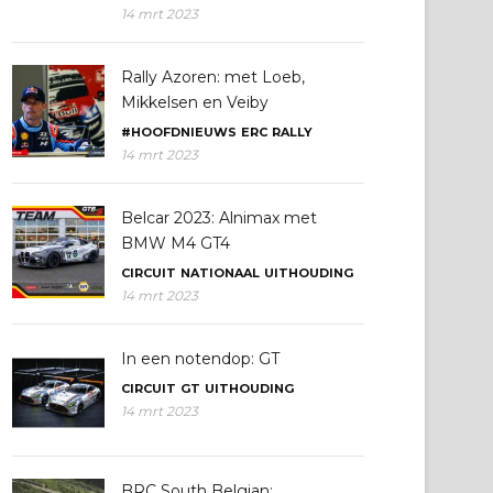
14 mrt 2023
Rally Azoren: met Loeb,
Mikkelsen en Veiby
#HOOFDNIEUWS
ERC
RALLY
14 mrt 2023
Belcar 2023: Alnimax met
BMW M4 GT4
CIRCUIT
NATIONAAL
UITHOUDING
14 mrt 2023
In een notendop: GT
CIRCUIT
GT
UITHOUDING
14 mrt 2023
BRC South Belgian: