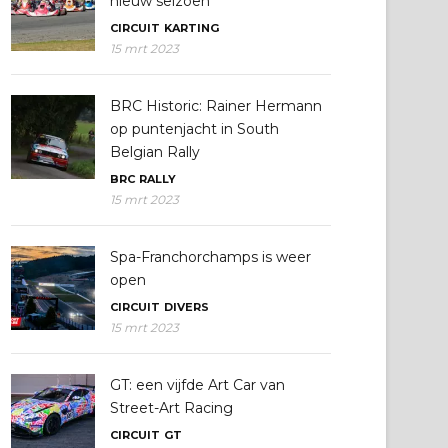
nieuw seizoen
CIRCUIT
KARTING
15 mrt 2023
BRC Historic: Rainer Hermann
op puntenjacht in South
Belgian Rally
BRC
RALLY
15 mrt 2023
Spa-Franchorchamps is weer
open
CIRCUIT
DIVERS
15 mrt 2023
GT: een vijfde Art Car van
Street-Art Racing
CIRCUIT
GT