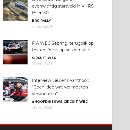
evenwichtig startveld in VHRS
65 en 50
BRC
RALLY
14 mrt 2023
FIA WEC Sebring: terugblik op
testen, focus op seizoenstart
CIRCUIT
WEC
13 mrt 2023
Interview Laurens Vanthoor:
“Geen idee wat we moeten
verwachten”
#HOOFDNIEUWS
CIRCUIT
WEC
13 mrt 2023