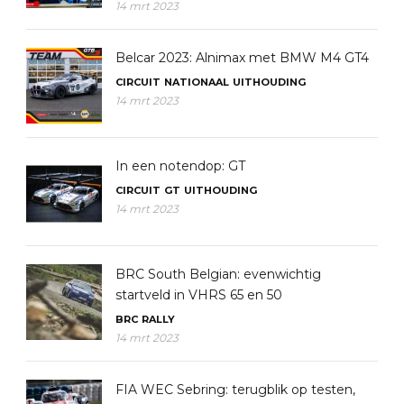
14 mrt 2023
Belcar 2023: Alnimax met BMW M4 GT4
CIRCUIT
NATIONAAL
UITHOUDING
14 mrt 2023
In een notendop: GT
CIRCUIT
GT
UITHOUDING
14 mrt 2023
BRC South Belgian: evenwichtig
startveld in VHRS 65 en 50
BRC
RALLY
14 mrt 2023
FIA WEC Sebring: terugblik op testen,