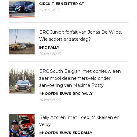
CIRCUIT
EENZITTER
GT
15 mrt 2023
BRC Junior: forfait van Jonas De Wilde.
Wie scoort er zaterdag?
BRC
RALLY
14 mrt 2023
BRC South Belgian: met opnieuw een
zeer mooi deelnemersveld onder
aanvoering van Maxime Potty
#HOOFDNIEUWS
BRC
RALLY
14 mrt 2023
Rally Azoren: met Loeb, Mikkelsen en
Veiby
#HOOFDNIEUWS
ERC
RALLY