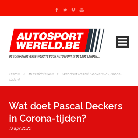
Home
>
#Hoofdnieuws
>
Wat doet Pascal Deckers in Corona-
tijden?
Wat doet Pascal Deckers
in Corona-tijden?
13 apr 2020