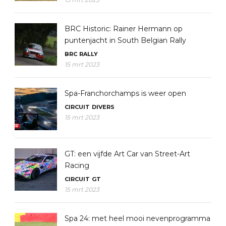
BRC Historic: Rainer Hermann op
puntenjacht in South Belgian Rally
BRC
RALLY
15 mrt 2023
Spa-Franchorchamps is weer open
CIRCUIT
DIVERS
15 mrt 2023
GT: een vijfde Art Car van Street-Art
Racing
CIRCUIT
GT
15 mrt 2023
Spa 24: met heel mooi nevenprogramma