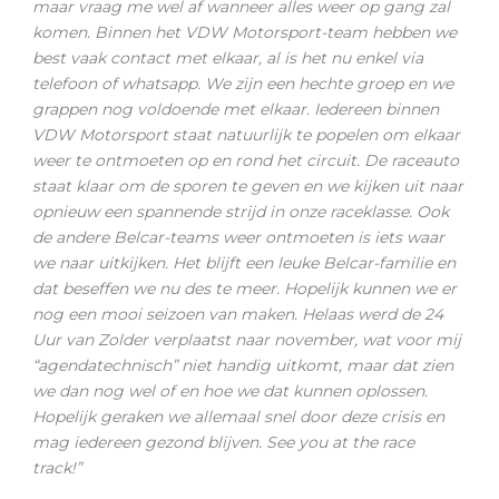
maar vraag me wel af wanneer alles weer op gang zal
komen. Binnen het VDW Motorsport-team hebben we
best vaak contact met elkaar, al is het nu enkel via
telefoon of whatsapp. We zijn een hechte groep en we
grappen nog voldoende met elkaar. Iedereen binnen
VDW Motorsport staat natuurlijk te popelen om elkaar
weer te ontmoeten op en rond het circuit. De raceauto
staat klaar om de sporen te geven en we kijken uit naar
opnieuw een spannende strijd in onze raceklasse. Ook
de andere Belcar-teams weer ontmoeten is iets waar
we naar uitkijken. Het blijft een leuke Belcar-familie en
dat beseffen we nu des te meer. Hopelijk kunnen we er
nog een mooi seizoen van maken. Helaas werd de 24
Uur van Zolder verplaatst naar november, wat voor mij
“agendatechnisch” niet handig uitkomt, maar dat zien
we dan nog wel of en hoe we dat kunnen oplossen.
Hopelijk geraken we allemaal snel door deze crisis en
mag iedereen gezond blijven. See you at the race
track!”