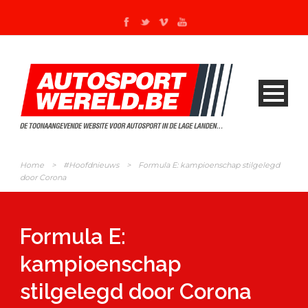
Home
>
#Hoofdnieuws
>
Formula E: kampioenschap stilgelegd
door Corona
Formula E:
kampioenschap
stilgelegd door Corona