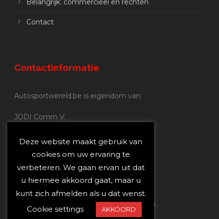
Belangrijk: commercieel en rechten
Contact
Contactinformatie
Autosportwereld.be is eigendom van:
JODI Comm V.
BE 0.680.837.852
Nijverheidsstraat 70
Deze website maakt gebruik van
2160 Wommelgem
cookies om uw ervaring te
verbeteren. We gaan ervan uit dat
Autosportwereld.be:
u hiermee akkoord gaat, maar u
Redactie:
joost@autosportwereld.be
kunt zich afmelden als u dat wenst.
Verantwoordelijke uitgever: Joost Custers
Cookie settings
AKKOORD