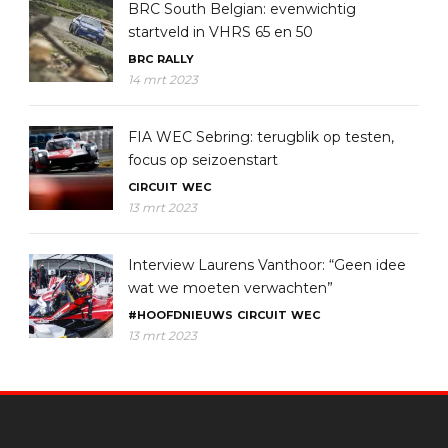
BRC South Belgian: evenwichtig
startveld in VHRS 65 en 50
BRC
RALLY
14 mrt 2023
FIA WEC Sebring: terugblik op testen,
focus op seizoenstart
CIRCUIT
WEC
13 mrt 2023
Interview Laurens Vanthoor: “Geen idee
wat we moeten verwachten”
#HOOFDNIEUWS
CIRCUIT
WEC
13 mrt 2023