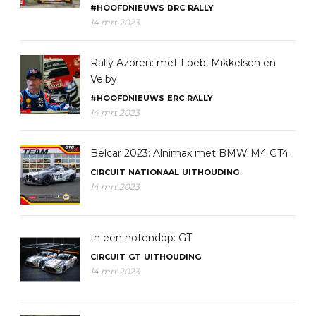
#HOOFDNIEUWS
BRC
RALLY
14 mrt 2023
Rally Azoren: met Loeb, Mikkelsen en
Veiby
#HOOFDNIEUWS
ERC
RALLY
14 mrt 2023
Belcar 2023: Alnimax met BMW M4 GT4
CIRCUIT
NATIONAAL
UITHOUDING
14 mrt 2023
In een notendop: GT
CIRCUIT
GT
UITHOUDING
14 mrt 2023