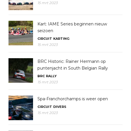
15 mrt 2023
Kart: IAME Series beginnen nieuw
seizoen
CIRCUIT
KARTING
15 mrt 2023
BRC Historic: Rainer Hermann op
puntenjacht in South Belgian Rally
BRC
RALLY
15 mrt 2023
Spa-Franchorchamps is weer open
CIRCUIT
DIVERS
15 mrt 2023