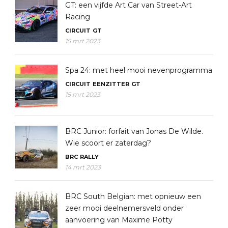
GT: een vijfde Art Car van Street-Art
Racing
CIRCUIT
GT
15 mrt 2023
Spa 24: met heel mooi nevenprogramma
CIRCUIT
EENZITTER
GT
15 mrt 2023
BRC Junior: forfait van Jonas De Wilde.
Wie scoort er zaterdag?
BRC
RALLY
14 mrt 2023
BRC South Belgian: met opnieuw een
zeer mooi deelnemersveld onder
aanvoering van Maxime Potty