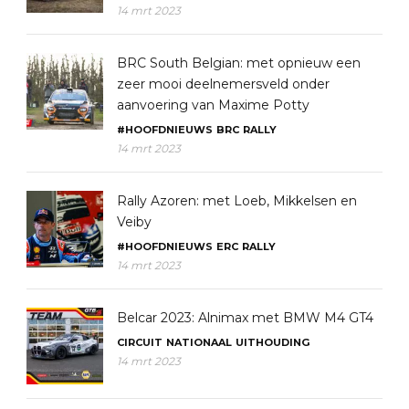
14 mrt 2023
BRC South Belgian: met opnieuw een
zeer mooi deelnemersveld onder
aanvoering van Maxime Potty
#HOOFDNIEUWS
BRC
RALLY
14 mrt 2023
Rally Azoren: met Loeb, Mikkelsen en
Veiby
#HOOFDNIEUWS
ERC
RALLY
14 mrt 2023
Belcar 2023: Alnimax met BMW M4 GT4
CIRCUIT
NATIONAAL
UITHOUDING
14 mrt 2023