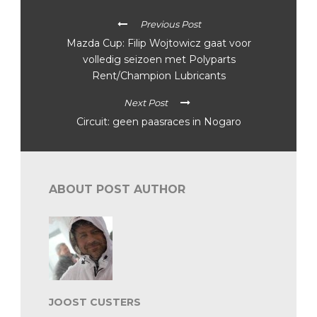
Previous Post
Mazda Cup: Filip Wojtowicz gaat voor
volledig seizoen met Polyparts
Rent/Champion Lubricants
Next Post
Circuit: geen paasraces in Nogaro
ABOUT POST AUTHOR
JOOST CUSTERS