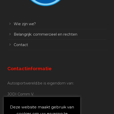
Wie zijn we?
Belangrijk: commercieel en rechten
Contact
Contactinformatie
Autosportwereld.be is eigendom van:
JODI Comm V.
BE 0.680.837.852
Nijverheidsstraat 70
Deze website maakt gebruik van
2160 Wommelgem
cookies om uw ervaring te