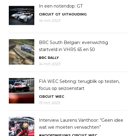
In een notendop: GT
CIRCUIT
GT
UITHOUDING
14 mrt 2023
BRC South Belgian: evenwichtig
startveld in VHRS 65 en 50
BRC
RALLY
14 mrt 2023
FIA WEC Sebring: terugblik op testen,
focus op seizoenstart
CIRCUIT
WEC
13 mrt 2023
Interview Laurens Vanthoor: “Geen idee
wat we moeten verwachten”
#HOOFDNIEUWS
CIRCUIT
WEC