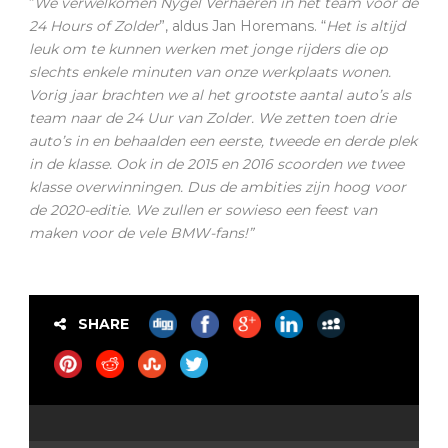
“
We verwelkomen Nygel Verhaeren in het team voor de
24 Hours of Zolder
”, aldus Jan Horemans. “
Het is altijd
leuk om te kunnen werken met jonge rijders die op
slechts enkele minuten van onze werkplaats wonen.
Vorig jaar brachten we al het grootste aantal auto’s als
team naar de 24 Uur van Zolder. We zetten toen drie
auto’s in en behaalden een eerste, tweede en derde plek
in de klasse. Ook in de 2015 en 2016 scoorden we twee
klasse overwinningen. Dus de ambities zijn hoog voor
de 2020-editie. We zullen er sowieso een feest van
maken voor de vele BMW-fans!”
SHARE