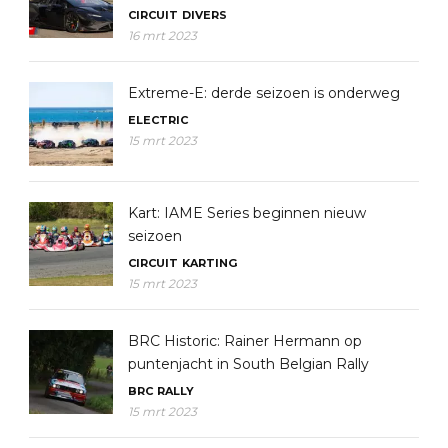
CIRCUIT
DIVERS
16 mrt 2023
Extreme-E: derde seizoen is onderweg
ELECTRIC
15 mrt 2023
Kart: IAME Series beginnen nieuw
seizoen
CIRCUIT
KARTING
15 mrt 2023
BRC Historic: Rainer Hermann op
puntenjacht in South Belgian Rally
BRC
RALLY
15 mrt 2023