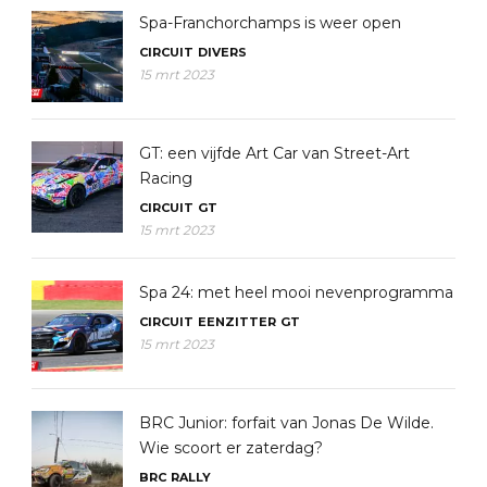
Spa-Franchorchamps is weer open
CIRCUIT
DIVERS
15 mrt 2023
GT: een vijfde Art Car van Street-Art
Racing
CIRCUIT
GT
15 mrt 2023
Spa 24: met heel mooi nevenprogramma
CIRCUIT
EENZITTER
GT
15 mrt 2023
BRC Junior: forfait van Jonas De Wilde.
Wie scoort er zaterdag?
BRC
RALLY