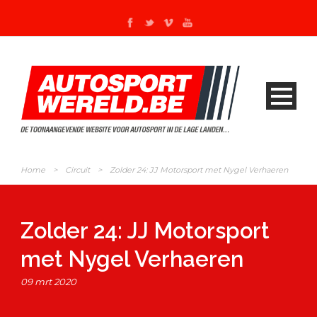
Home
>
Circuit
>
Zolder 24: JJ Motorsport met Nygel Verhaeren
Zolder 24: JJ Motorsport
met Nygel Verhaeren
09 mrt 2020