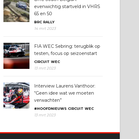
evenwichtig startveld in VHRS
65 en 50
BRC
RALLY
14 mrt 2023
FIA WEC Sebring: terugblik op
testen, focus op seizoenstart
CIRCUIT
WEC
13 mrt 2023
Interview Laurens Vanthoor:
“Geen idee wat we moeten
verwachten”
#HOOFDNIEUWS
CIRCUIT
WEC
13 mrt 2023