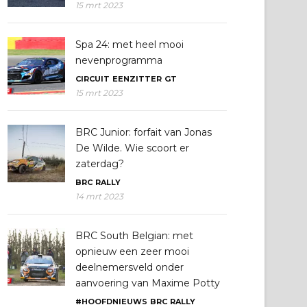
15 mrt 2023
Spa 24: met heel mooi
nevenprogramma
CIRCUIT
EENZITTER
GT
15 mrt 2023
BRC Junior: forfait van Jonas
De Wilde. Wie scoort er
zaterdag?
BRC
RALLY
14 mrt 2023
BRC South Belgian: met
opnieuw een zeer mooi
deelnemersveld onder
aanvoering van Maxime Potty
#HOOFDNIEUWS
BRC
RALLY