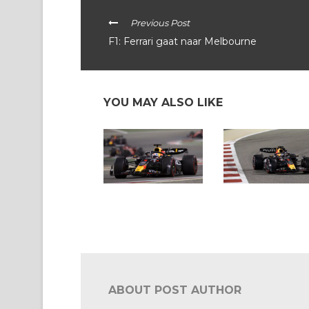
Previous Post
F1: Ferrari gaat naar Melbourne
YOU MAY ALSO LIKE
F1 Bahrein: Max
F1 Bahrein: Verstapp
domineert openingsrace:
meteen op pole voor
“Precies de start die we
seizoensopener
wilden”
ABOUT POST AUTHOR