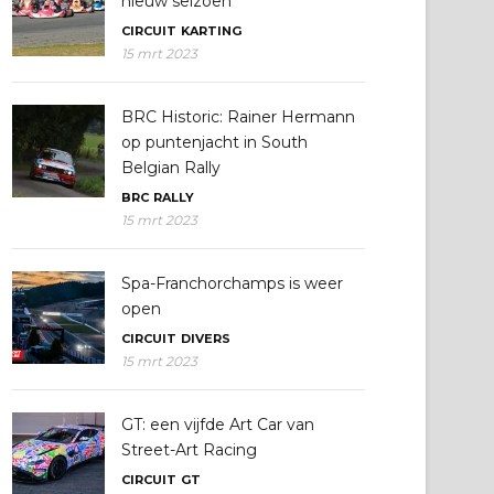
nieuw seizoen
CIRCUIT
KARTING
15 mrt 2023
BRC Historic: Rainer Hermann
op puntenjacht in South
Belgian Rally
BRC
RALLY
15 mrt 2023
Spa-Franchorchamps is weer
open
CIRCUIT
DIVERS
15 mrt 2023
GT: een vijfde Art Car van
Street-Art Racing
CIRCUIT
GT