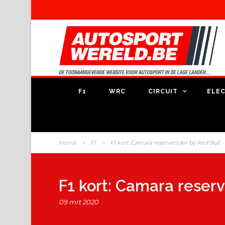
F1
WRC
CIRCUIT
ELEC
Home
>
F1
>
F1 kort: Camara reserverijder bij Red Bull
F1 kort: Camara reserve
09 mrt 2020