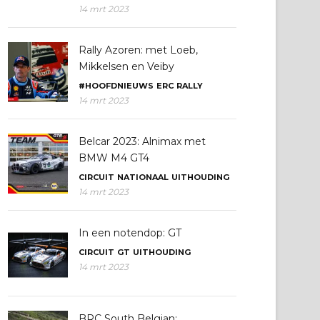
14 mrt 2023
Rally Azoren: met Loeb,
Mikkelsen en Veiby
#HOOFDNIEUWS
ERC
RALLY
14 mrt 2023
Belcar 2023: Alnimax met
BMW M4 GT4
CIRCUIT
NATIONAAL
UITHOUDING
14 mrt 2023
In een notendop: GT
CIRCUIT
GT
UITHOUDING
14 mrt 2023
BRC South Belgian: