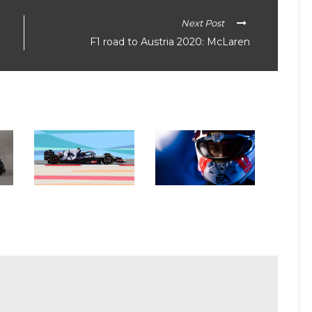
Next Post
F1 road to Austria 2020: McLaren
en
In een notendop: F1 – F1
F1: Max Verstappen
Academy – F3
tekent bij EA Sports