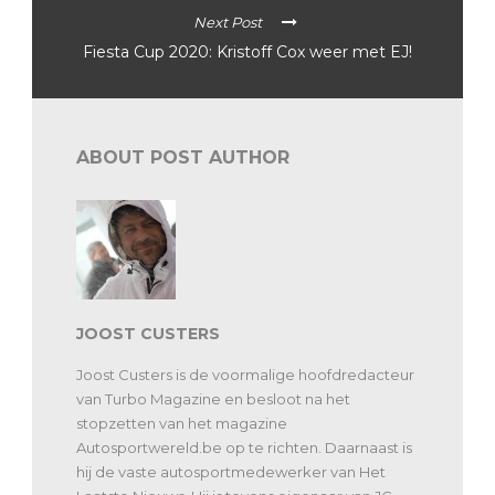
Next Post
Fiesta Cup 2020: Kristoff Cox weer met EJ!
ABOUT POST AUTHOR
JOOST CUSTERS
Joost Custers is de voormalige hoofdredacteur
van Turbo Magazine en besloot na het
stopzetten van het magazine
Autosportwereld.be op te richten. Daarnaast is
hij de vaste autosportmedewerker van Het