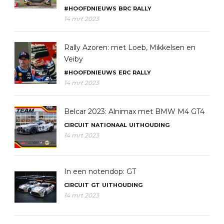
#HOOFDNIEUWS
BRC
RALLY
14 mrt 2023
Rally Azoren: met Loeb, Mikkelsen en
Veiby
#HOOFDNIEUWS
ERC
RALLY
14 mrt 2023
Belcar 2023: Alnimax met BMW M4 GT4
CIRCUIT
NATIONAAL
UITHOUDING
14 mrt 2023
In een notendop: GT
CIRCUIT
GT
UITHOUDING
14 mrt 2023