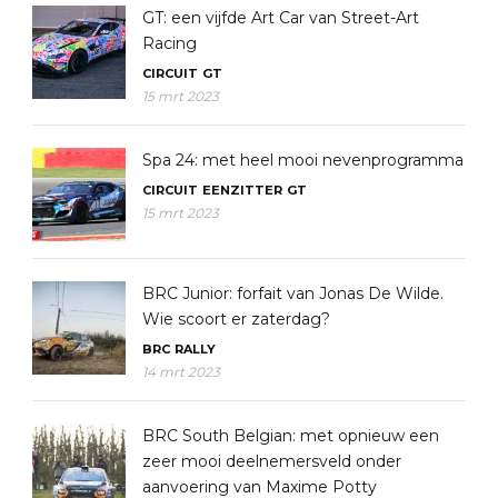
GT: een vijfde Art Car van Street-Art
Racing
CIRCUIT
GT
15 mrt 2023
Spa 24: met heel mooi nevenprogramma
CIRCUIT
EENZITTER
GT
15 mrt 2023
BRC Junior: forfait van Jonas De Wilde.
Wie scoort er zaterdag?
BRC
RALLY
14 mrt 2023
BRC South Belgian: met opnieuw een
zeer mooi deelnemersveld onder
aanvoering van Maxime Potty