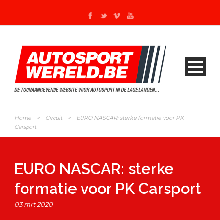
Home
>
Circuit
>
EURO NASCAR: sterke formatie voor PK
Carsport
EURO NASCAR: sterke
formatie voor PK Carsport
03 mrt 2020