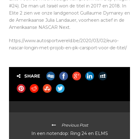
#24). De man uit Israël won de titel in 2017 en 2018. In
Elite 2 zien we onze landgenoot Guillaume Dymarey en
de Amerikaanse Julia Landauer, voorheen actief in de
Amerikaanse NASCAR Next.
https://www.autosportwereld.be/2020/03/02/euro-
nascar-longin-met-projob-en-pk-carsport-voor-de-titel/
SHARE
Previous Post
In een notendop: Ring 24 en ELMS