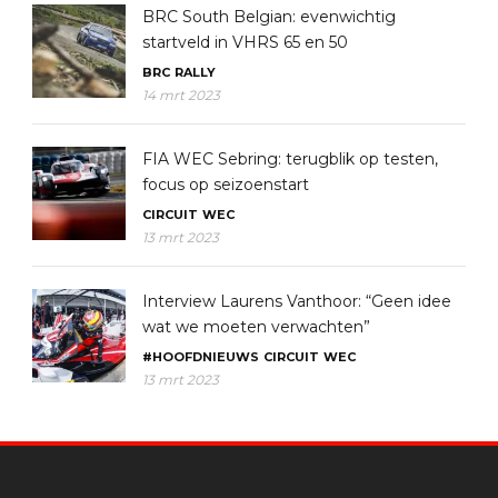
BRC South Belgian: evenwichtig
startveld in VHRS 65 en 50
BRC
RALLY
14 mrt 2023
FIA WEC Sebring: terugblik op testen,
focus op seizoenstart
CIRCUIT
WEC
13 mrt 2023
Interview Laurens Vanthoor: “Geen idee
wat we moeten verwachten”
#HOOFDNIEUWS
CIRCUIT
WEC
13 mrt 2023