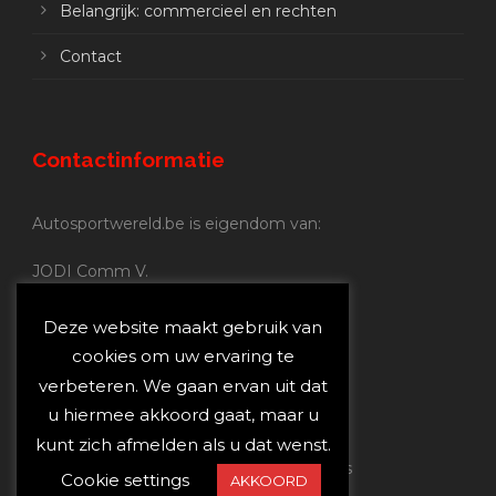
Belangrijk: commercieel en rechten
Contact
Contactinformatie
Autosportwereld.be is eigendom van:
JODI Comm V.
BE 0.680.837.852
Nijverheidsstraat 70
Deze website maakt gebruik van
2160 Wommelgem
cookies om uw ervaring te
verbeteren. We gaan ervan uit dat
Autosportwereld.be:
u hiermee akkoord gaat, maar u
Redactie:
joost@autosportwereld.be
kunt zich afmelden als u dat wenst.
Verantwoordelijke uitgever: Joost Custers
Cookie settings
AKKOORD