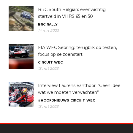
BRC South Belgian: evenwichtig
startveld in VHRS 65 en 50
BRC
RALLY
14 mrt 2023
FIA WEC Sebring: terugblik op testen,
focus op seizoenstart
CIRCUIT
WEC
13 mrt 2023
Interview Laurens Vanthoor: “Geen idee
wat we moeten verwachten”
#HOOFDNIEUWS
CIRCUIT
WEC
13 mrt 2023