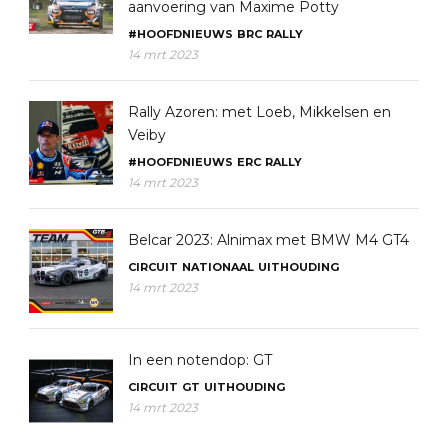
aanvoering van Maxime Potty
#HOOFDNIEUWS
BRC
RALLY
14 mrt 2023
Rally Azoren: met Loeb, Mikkelsen en
Veiby
#HOOFDNIEUWS
ERC
RALLY
14 mrt 2023
Belcar 2023: Alnimax met BMW M4 GT4
CIRCUIT
NATIONAAL
UITHOUDING
14 mrt 2023
In een notendop: GT
CIRCUIT
GT
UITHOUDING
14 mrt 2023