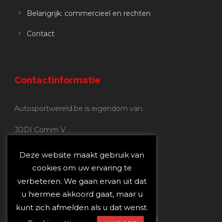
Belangrijk: commercieel en rechten
Contact
Contactinformatie
Autosportwereld.be is eigendom van:
JODI Comm V.
BE 0.680.837.852
Nijverheidsstraat 70
Deze website maakt gebruik van
2160 Wommelgem
cookies om uw ervaring te
verbeteren. We gaan ervan uit dat
Autosportwereld.be:
u hiermee akkoord gaat, maar u
Redactie:
joost@autosportwereld.be
kunt zich afmelden als u dat wenst.
Verantwoordelijke uitgever: Joost Custers