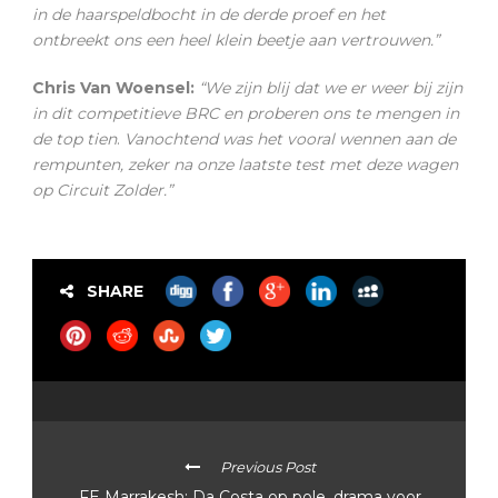
in de haarspeldbocht in de derde proef en het
ontbreekt ons een heel klein beetje aan vertrouwen.”
Chris Van Woensel:
“We zijn blij dat we er weer bij zijn
in dit competitieve BRC en proberen ons te mengen in
de top tien
.
Vanochtend was het vooral wennen aan de
rempunten, zeker na onze laatste test met deze wagen
op Circuit Zolder.”
SHARE
Previous Post
FE Marrakesh: Da Costa op pole, drama voor