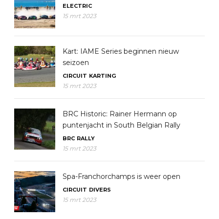
ELECTRIC
15 mrt 2023
Kart: IAME Series beginnen nieuw
seizoen
CIRCUIT
KARTING
15 mrt 2023
BRC Historic: Rainer Hermann op
puntenjacht in South Belgian Rally
BRC
RALLY
15 mrt 2023
Spa-Franchorchamps is weer open
CIRCUIT
DIVERS
15 mrt 2023