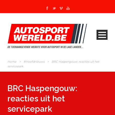
Home
>
#Hoofdnieuws
>
BRC Haspengouw: reacties uit het
servicepark
BRC Haspengouw:
reacties uit het
servicepark