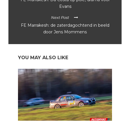
Evans
Next Post
FE Marrakesh: de zaterdagochtend in beeld
door Jens Mommens
YOU MAY ALSO LIKE
BRC Historic Haspengouw: Dirk Deveux houdt Tom