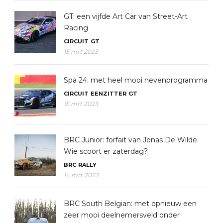
GT: een vijfde Art Car van Street-Art
Racing
CIRCUIT
GT
15 mrt 2023
Spa 24: met heel mooi nevenprogramma
CIRCUIT
EENZITTER
GT
15 mrt 2023
BRC Junior: forfait van Jonas De Wilde.
Wie scoort er zaterdag?
BRC
RALLY
14 mrt 2023
BRC South Belgian: met opnieuw een
zeer mooi deelnemersveld onder