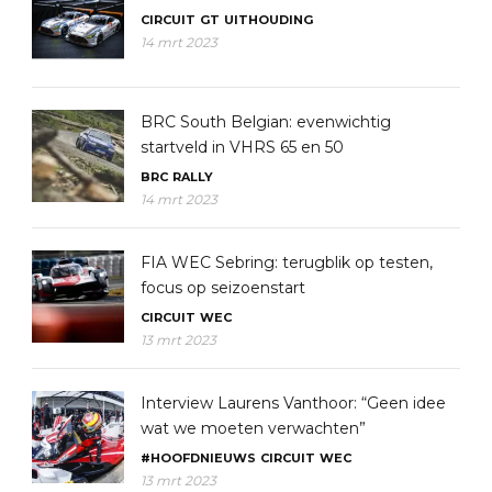
CIRCUIT
GT
UITHOUDING
14 mrt 2023
BRC South Belgian: evenwichtig
startveld in VHRS 65 en 50
BRC
RALLY
14 mrt 2023
FIA WEC Sebring: terugblik op testen,
focus op seizoenstart
CIRCUIT
WEC
13 mrt 2023
Interview Laurens Vanthoor: “Geen idee
wat we moeten verwachten”
#HOOFDNIEUWS
CIRCUIT
WEC
13 mrt 2023