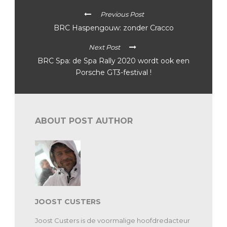
Previous Post
BRC Haspengouw: zonder Cracco
Next Post
BRC Spa: de Spa Rally 2020 wordt ook een
Porsche GT3-festival !
ABOUT POST AUTHOR
JOOST CUSTERS
Joost Custers is de voormalige hoofdredacteur