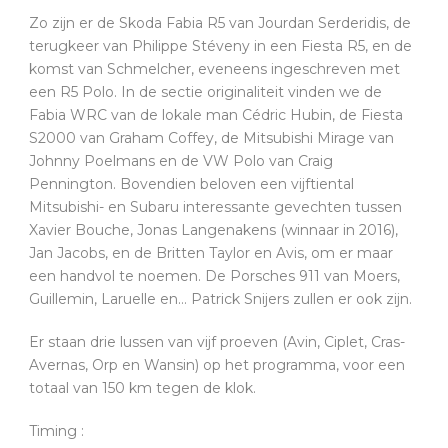
Zo zijn er de Skoda Fabia R5 van Jourdan Serderidis, de
terugkeer van Philippe Stéveny in een Fiesta R5, en de
komst van Schmelcher, eveneens ingeschreven met
een R5 Polo. In de sectie originaliteit vinden we de
Fabia WRC van de lokale man Cédric Hubin, de Fiesta
S2000 van Graham Coffey, de Mitsubishi Mirage van
Johnny Poelmans en de VW Polo van Craig
Pennington. Bovendien beloven een vijftiental
Mitsubishi- en Subaru interessante gevechten tussen
Xavier Bouche,
Jonas Langenakens (winnaar in 2016),
Jan Jacobs, en de Britten Taylor en Avis, om er maar
een handvol te noemen. De Porsches 911 van Moers,
Guillemin, Laruelle en… Patrick Snijers zullen er ook zijn.
Er staan drie lussen van vijf proeven (Avin, Ciplet, Cras-
Avernas, Orp en Wansin) op het programma, voor een
totaal van 150 km tegen de klok.
Timing :