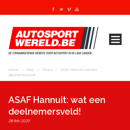
Home
>
Rally
>
Divers
>
ASAF Hannuit: wat een
deelnemersveld!
ASAF Hannuit: wat een
deelnemersveld!
28 feb 2020