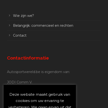
Wie zijn we?
Belangrijk: commercieel en rechten
Contact
Contactinformatie
Autosportwereld.be is eigendom van:
JODI Comm V.
BE 0.680.837.852
Nijverheidsstraat 70
Deze website maakt gebruik van
2160 Wommelgem
cookies om uw ervaring te
verbeteren. We gaan ervan uit dat