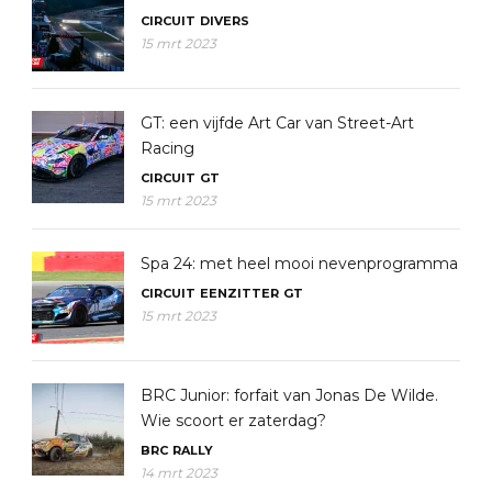
CIRCUIT
DIVERS
15 mrt 2023
GT: een vijfde Art Car van Street-Art
Racing
CIRCUIT
GT
15 mrt 2023
Spa 24: met heel mooi nevenprogramma
CIRCUIT
EENZITTER
GT
15 mrt 2023
BRC Junior: forfait van Jonas De Wilde.
Wie scoort er zaterdag?
BRC
RALLY
14 mrt 2023