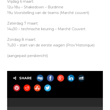
Vrijdag 6 maart:
12u-18u – Shakedown – Burdinne
19u Voorstelling van de teams (Marché couvert)
Zaterdag 7 maart:
14u30 – technische keuring – Marché Couvert
Zondag 8 maart:
7u30 – start van de eerste wagen (Prov’Historique)
(aangepast persbericht)
SHARE