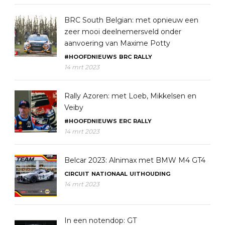
BRC South Belgian: met opnieuw een
zeer mooi deelnemersveld onder
aanvoering van Maxime Potty
#HOOFDNIEUWS
BRC
RALLY
14 mrt 2023
Rally Azoren: met Loeb, Mikkelsen en
Veiby
#HOOFDNIEUWS
ERC
RALLY
14 mrt 2023
Belcar 2023: Alnimax met BMW M4 GT4
CIRCUIT
NATIONAAL
UITHOUDING
14 mrt 2023
In een notendop: GT