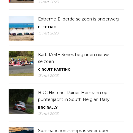
16 mrt 2023
Extreme-E: derde seizoen is onderweg
ELECTRIC
15 mrt 2023
Kart: IAME Series beginnen nieuw
seizoen
CIRCUIT
KARTING
15 mrt 2023
BRC Historic: Rainer Hermann op
puntenjacht in South Belgian Rally
BRC
RALLY
15 mrt 2023
Spa-Franchorchamps is weer open