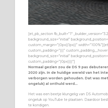
[et_pb_section fb_built=”1″ _builder_version=”3.
background_size=”initial” background_position
custom_margin=”|0px||1px||” width=”100%”][et
custom_padding=”|||” custom_padding__hover=”|
background_size=”initial” background_position
custom_padding=”|0px||||”]
Normaal gezien zou de DS 9 pas debuteren 
2020 zijn. In de huidige wereld van het int
verborgen worden gehouden. Dat was met d
ongeluk) al onthuld werd…
Het was een beetje klungelig van DS Automobi
ongeluk op YouTube te plaatsen. Daardoor besl
te kondigen.