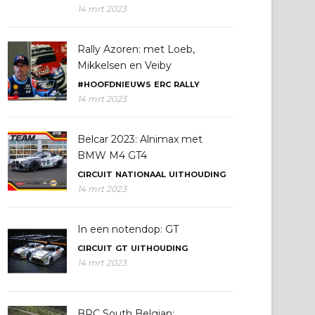
14 mrt 2023
Rally Azoren: met Loeb,
Mikkelsen en Veiby
#HOOFDNIEUWS
ERC
RALLY
14 mrt 2023
Belcar 2023: Alnimax met
BMW M4 GT4
CIRCUIT
NATIONAAL
UITHOUDING
14 mrt 2023
In een notendop: GT
CIRCUIT
GT
UITHOUDING
14 mrt 2023
BRC South Belgian: