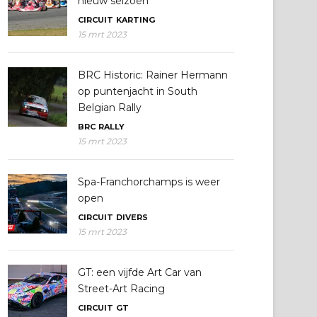
nieuw seizoen
CIRCUIT
KARTING
15 mrt 2023
BRC Historic: Rainer Hermann
op puntenjacht in South
Belgian Rally
BRC
RALLY
15 mrt 2023
Spa-Franchorchamps is weer
open
CIRCUIT
DIVERS
15 mrt 2023
GT: een vijfde Art Car van
Street-Art Racing
CIRCUIT
GT