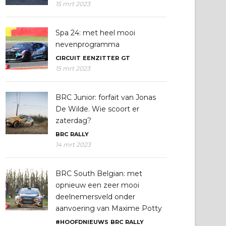
15 mrt 2023
Spa 24: met heel mooi
nevenprogramma
CIRCUIT
EENZITTER
GT
15 mrt 2023
BRC Junior: forfait van Jonas
De Wilde. Wie scoort er
zaterdag?
BRC
RALLY
14 mrt 2023
BRC South Belgian: met
opnieuw een zeer mooi
deelnemersveld onder
aanvoering van Maxime Potty
#HOOFDNIEUWS
BRC
RALLY