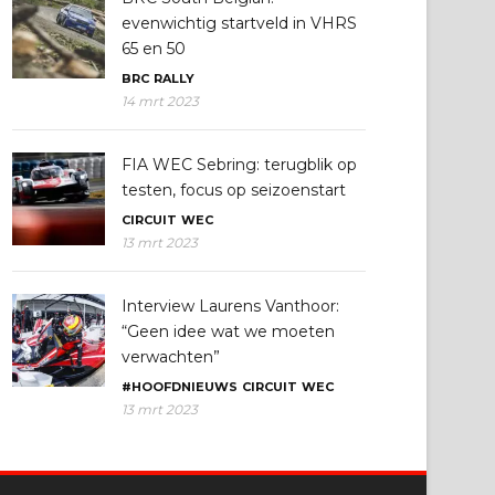
evenwichtig startveld in VHRS
65 en 50
BRC
RALLY
14 mrt 2023
FIA WEC Sebring: terugblik op
testen, focus op seizoenstart
CIRCUIT
WEC
13 mrt 2023
Interview Laurens Vanthoor:
“Geen idee wat we moeten
verwachten”
#HOOFDNIEUWS
CIRCUIT
WEC
13 mrt 2023