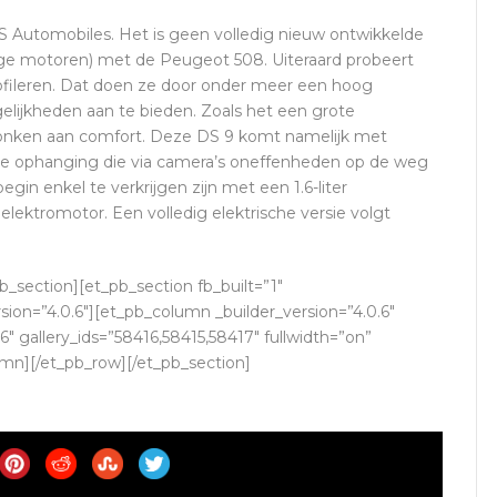
 Automobiles. Het is geen volledig nieuw ontwikkelde
ge motoren) met de Peugeot 508. Uiteraard probeert
ofileren. Dat doen ze door onder meer een hoog
elijkheden aan te bieden. Zoals het een grote
honken aan comfort. Deze DS 9 komt namelijk met
ve ophanging die via camera’s oneffenheden op de weg
egin enkel te verkrijgen zijn met een 1.6-liter
lektromotor. Een volledig elektrische versie volgt
b_section][et_pb_section fb_built=”1″
rsion=”4.0.6″][et_pb_column _builder_version=”4.0.6″
6″ gallery_ids=”58416,58415,58417″ fullwidth=”on”
umn][/et_pb_row][/et_pb_section]