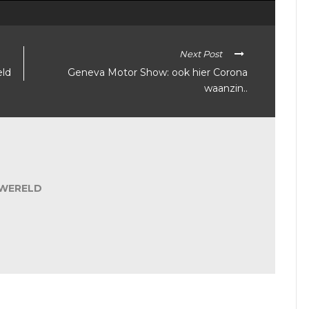
Next Post
eld
Geneva Motor Show: ook hier Corona
waanzin..
WERELD