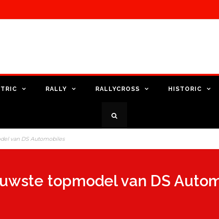
TRIC
RALLY
RALLYCROSS
HISTORIC
model van DS Automobiles
nieuwste topmodel van DS Auto