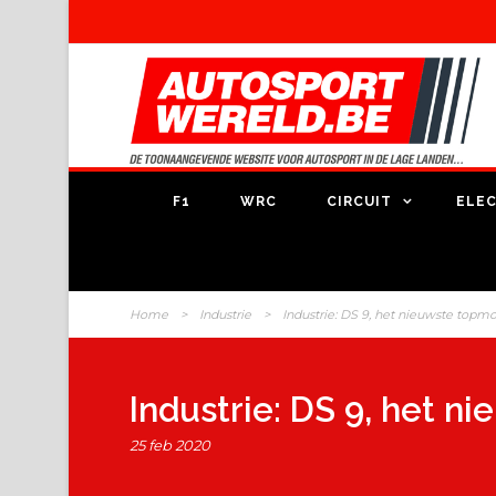
F1
WRC
CIRCUIT
ELEC
Home
>
Industrie
>
Industrie: DS 9, het nieuwste top
Industrie: DS 9, het 
25 feb 2020