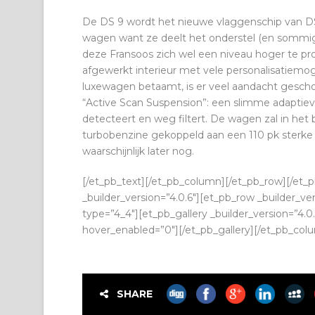
De DS 9 wordt het nieuwe vlaggenschip van DS
wagen want ze deelt het onderstel (en sommi
deze Fransoos zich wel een niveau hoger te pr
afgewerkt interieur met vele personalisatiemog
luxewagen betaamt, is er veel aandacht gesc
“Active Scan Suspension”: een slimme adaptie
detecteert en weg filtert. De wagen zal in het b
turbobenzine gekoppeld aan een 110 pk sterke e
waarschijnlijk later nog.
[/et_pb_text][/et_pb_column][/et_pb_row][/et_p
_builder_version=”4.0.6″][et_pb_row _builder_ve
type=”4_4″][et_pb_gallery _builder_version=”4.0.
hover_enabled=”0″][/et_pb_gallery][/et_pb_col
SHARE