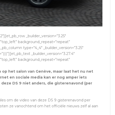
22″][et_pb_row _builder_version=”3.25″
=”top_left” background_repeat=”repeat”
_pb_column type=”4_4″ _builder_version=”3.25″
||”][et_pb_text _builder_version=”3.27.4″
=”top_left” background_repeat=”repeat”
op het salon van Genève, maar laat het nu net
ernet en sociale media kan er nog amper iets
eze DS 9 niet anders, die gisterenavond (per
les om de video van deze DS 9 gisterenavond per
oten ze vanochtend om het officiële nieuws zelf al aan