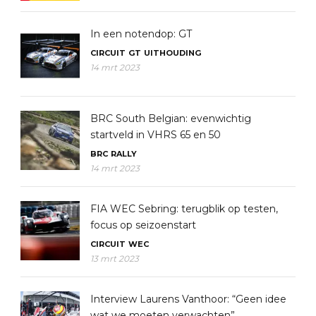
In een notendop: GT
CIRCUIT
GT
UITHOUDING
14 mrt 2023
BRC South Belgian: evenwichtig
startveld in VHRS 65 en 50
BRC
RALLY
14 mrt 2023
FIA WEC Sebring: terugblik op testen,
focus op seizoenstart
CIRCUIT
WEC
13 mrt 2023
Interview Laurens Vanthoor: “Geen idee
wat we moeten verwachten”