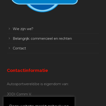
Wie zijn we?
Belangrijk: commercieel en rechten
Contact
Contactinformatie
Autosportwereld.be is eigendom van:
JODI Comm V.
BE 0.680.837.852
Nijverheidsstraat 70