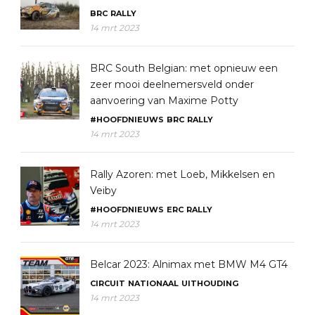
BRC
RALLY
14 mrt 2023
BRC South Belgian: met opnieuw een
zeer mooi deelnemersveld onder
aanvoering van Maxime Potty
#HOOFDNIEUWS
BRC
RALLY
14 mrt 2023
Rally Azoren: met Loeb, Mikkelsen en
Veiby
#HOOFDNIEUWS
ERC
RALLY
14 mrt 2023
Belcar 2023: Alnimax met BMW M4 GT4
CIRCUIT
NATIONAAL
UITHOUDING
14 mrt 2023