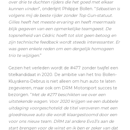
over drie te duchten rijders die het goed met elkaar
kunnen vinden
”, onderlijnt Philippe Bollen. “
Sébastien is
volgens mij de beste rijder zonder Top Gun-statuut.
Gilles heeft het meeste ervaring en heeft meermaals
blijk gegeven van een opmerkelijke teamgeest. De
topsnelheid van Cédric hoeft tot slot geen betoog en
zijn technische feedback wordt steeds interessanter. Er
was geen enkele reden om een dergelijk homogeen
trio te wijzigen.
”
Gezien het verleden wordt de #477 zonder twijfel een
titelkandidaat in 2020. De ambitie van het trio Bollen-
Kluyskens-Debrus is niet alleen om hun auto te laten
zegevieren, maar ook om DRM Motorsport succes te
bezorgen. “
Met de #277 beschikten we over een
uitstekende wagen. Voor 2020 krijgen we een dubbele
uitdaging voorgeschoteld: de titel veroveren met een
gloednieuwe auto die wordt klaargestoomd door een
voor ons nieuw team. DRM zal andere Evo3’s aan de
start brengen voor de winst en ik ben er zeker van dat