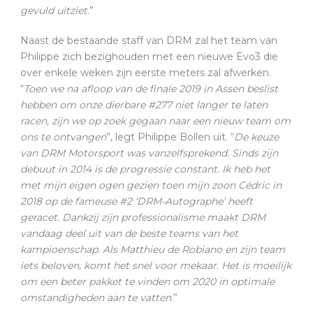
gevuld uitziet.
”
Naast de bestaande staff van DRM zal het team van
Philippe zich bezighouden met een nieuwe Evo3 die
over enkele weken zijn eerste meters zal afwerken.
“
Toen we na afloop van de finale 2019 in Assen beslist
hebben om onze dierbare #277 niet langer te laten
racen, zijn we op zoek gegaan naar een nieuw team om
ons te ontvangen
”, legt Philippe Bollen uit. “
De keuze
van DRM Motorsport was vanzelfsprekend. Sinds zijn
debuut in 2014 is de progressie constant. Ik heb het
met mijn eigen ogen gezien toen mijn zoon Cédric in
2018 op de fameuse #2 ‘DRM-Autographe’ heeft
geracet. Dankzij zijn professionalisme maakt DRM
vandaag deel uit van de beste teams van het
kampioenschap. Als Matthieu de Robiano en zijn team
iets beloven, komt het snel voor mekaar. Het is moeilijk
om een beter pakket te vinden om 2020 in optimale
omstandigheden aan te vatten
.”