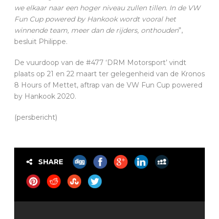
we elkaar naar een hoger niveau zullen tillen. In de VW
Fun Cup powered by Hankook wordt vooral het
winnende team, meer dan de rijders, onthouden
”,
besluit Philippe.
De vuurdoop van de #477 ‘DRM Motorsport’ vindt
plaats op 21 en 22 maart ter gelegenheid van de Kronos
8 Hours of Mettet, aftrap van de VW Fun Cup powered
by Hankook 2020.
(persbericht)
SHARE