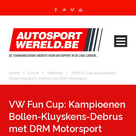
Home
>
Circuit
>
Nationaal
>
VW Fun Cup: Kampioenen
Bollen-Kluyskens-Debrus met DRM Motorsport
VW Fun Cup: Kampioenen
Bollen-Kluyskens-Debrus
met DRM Motorsport