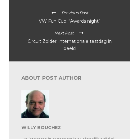
Previous Post
VW Fun Cup: “Awards night”
Next Post
Circuit Zolder: internationale testdag in
beeld
ABOUT POST AUTHOR
WILLY BOUCHEZ
De interesse in autosport is er eigenlijk altijd al