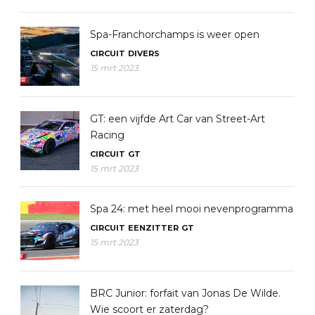
Spa-Franchorchamps is weer open
CIRCUIT
DIVERS
15 mrt 2023
GT: een vijfde Art Car van Street-Art
Racing
CIRCUIT
GT
15 mrt 2023
Spa 24: met heel mooi nevenprogramma
CIRCUIT
EENZITTER
GT
15 mrt 2023
BRC Junior: forfait van Jonas De Wilde.
Wie scoort er zaterdag?