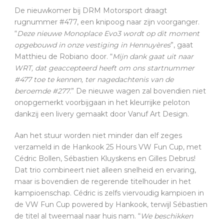
De nieuwkomer bij DRM Motorsport draagt
rugnummer #477, een knipoog naar zijn voorganger.
“
Deze nieuwe Monoplace Evo3 wordt op dit moment
opgebouwd in onze vestiging in Hennuyères
”, gaat
Matthieu de Robiano door. “
Mijn dank gaat uit naar
WRT, dat geaccepteerd heeft om ons startnummer
#477 toe te kennen, ter nagedachtenis van de
beroemde #277
.” De nieuwe wagen zal bovendien niet
onopgemerkt voorbijgaan in het kleurrijke peloton
dankzij een livery gemaakt door Vanuf Art Design.
Aan het stuur worden niet minder dan elf zeges
verzameld in de Hankook 25 Hours VW Fun Cup, met
Cédric Bollen, Sébastien Kluyskens en Gilles Debrus!
Dat trio combineert niet alleen snelheid en ervaring,
maar is bovendien de regerende titelhouder in het
kampioenschap. Cédric is zelfs viervoudig kampioen in
de VW Fun Cup powered by Hankook, terwijl Sébastien
de titel al tweemaal naar huis nam. “
We beschikken