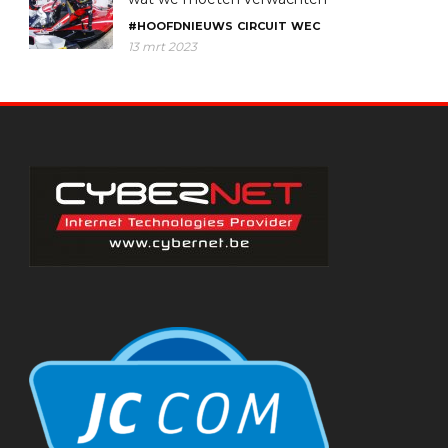
#HOOFDNIEUWS
CIRCUIT
WEC
13 mrt 2023