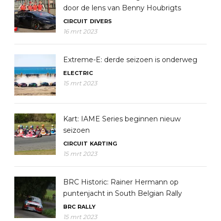
door de lens van Benny Houbrigts
CIRCUIT
DIVERS
16 mrt 2023
Extreme-E: derde seizoen is onderweg
ELECTRIC
15 mrt 2023
Kart: IAME Series beginnen nieuw
seizoen
CIRCUIT
KARTING
15 mrt 2023
BRC Historic: Rainer Hermann op
puntenjacht in South Belgian Rally
BRC
RALLY
15 mrt 2023