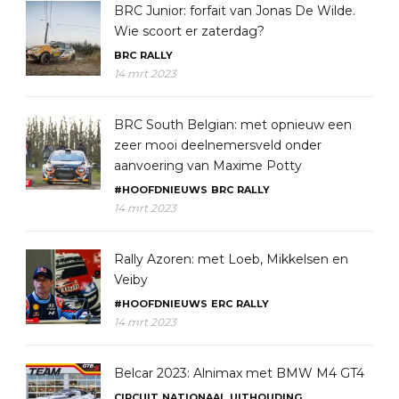
BRC Junior: forfait van Jonas De Wilde.
Wie scoort er zaterdag?
BRC
RALLY
14 mrt 2023
BRC South Belgian: met opnieuw een
zeer mooi deelnemersveld onder
aanvoering van Maxime Potty
#HOOFDNIEUWS
BRC
RALLY
14 mrt 2023
Rally Azoren: met Loeb, Mikkelsen en
Veiby
#HOOFDNIEUWS
ERC
RALLY
14 mrt 2023
Belcar 2023: Alnimax met BMW M4 GT4
CIRCUIT
NATIONAAL
UITHOUDING