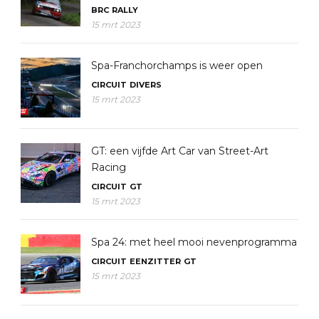
BRC
RALLY
15 mrt 2023
Spa-Franchorchamps is weer open
CIRCUIT
DIVERS
15 mrt 2023
GT: een vijfde Art Car van Street-Art
Racing
CIRCUIT
GT
15 mrt 2023
Spa 24: met heel mooi nevenprogramma
CIRCUIT
EENZITTER
GT
15 mrt 2023