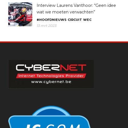
Interview Laurens Vanthoor: “Geen idee
wat we moeten verwachten”
#HOOFDNIEUWS
CIRCUIT
WEC
13 mrt 2023