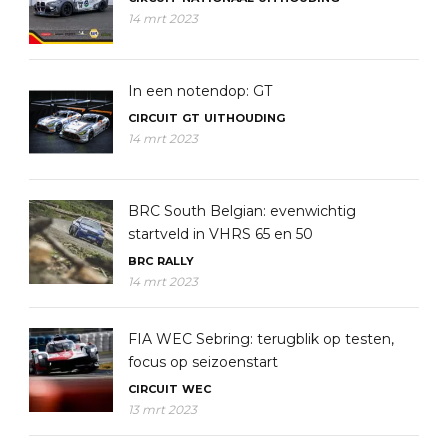
14 mrt 2023
In een notendop: GT
CIRCUIT
GT
UITHOUDING
14 mrt 2023
BRC South Belgian: evenwichtig
startveld in VHRS 65 en 50
BRC
RALLY
14 mrt 2023
FIA WEC Sebring: terugblik op testen,
focus op seizoenstart
CIRCUIT
WEC
13 mrt 2023