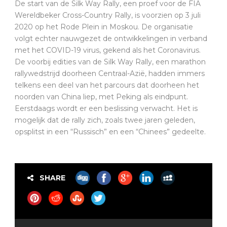
De start van de Silk Way Rally, een proef voor de FIA
Wereldbeker Cross-Country Rally, is voorzien op 3 juli
2020 op het Rode Plein in Moskou. De organisatie
volgt echter nauwgezet de ontwikkelingen in verband
met het COVID-19 virus, gekend als het Coronavirus.
De voorbij edities van de Silk Way Rally, een marathon
rallywedstrijd doorheen Centraal-Azië, hadden immers
telkens een deel van het parcours dat doorheen het
noorden van China liep, met Peking als eindpunt.
Eerstdaags wordt er een beslissing verwacht. Het is
mogelijk dat de rally zich, zoals twee jaren geleden,
opsplitst in een “Russisch” en een “Chinees” gedeelte.
SHARE