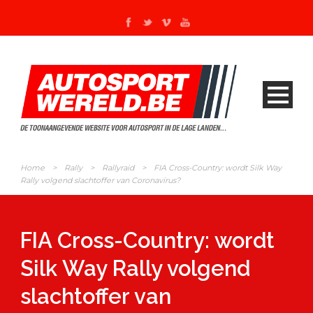
Home
>
Rally
>
Rallyraid
>
FIA Cross-Country: wordt Silk Way
Rally volgend slachtoffer van Coronavirus?
FIA Cross-Country: wordt
Silk Way Rally volgend
slachtoffer van