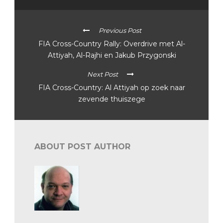
Previous Post
FIA Cross-Country Rally: Overdrive met Al-
Attiyah, Al-Rajhi en Jakub Przygonski
Next Post
FIA Cross-Country: Al Attiyah op zoek naar
zevende thuiszege
ABOUT POST AUTHOR