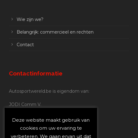
Wie zijn we?
Belangrijk: commercieel en rechten
Contact
Contactinformatie
Autosportwereld.be is eigendom van:
JODI Comm V.
BE 0.680.837.852
Nijverheidsstraat 70
Deze website maakt gebruik van
2160 Wommelgem
cookies om uw ervaring te
verbeteren. We gaan ervan uit dat