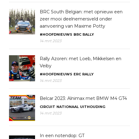
BRC South Belgian: met opnieuw een
zeer mooi deelnemersveld onder
aanvoering van Maxime Potty
#HOOFDNIEUWS
BRC
RALLY
14 mrt 2023
Rally Azoren: met Loeb, Mikkelsen en
Veiby
#HOOFDNIEUWS
ERC
RALLY
14 mrt 2023
Belcar 2023: Alnimax met BMW M4 GT4
CIRCUIT
NATIONAAL
UITHOUDING
14 mrt 2023
In een notendop: GT