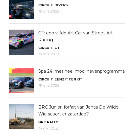
CIRCUIT
DIVERS
15 mrt 2023
GT: een vijfde Art Car van Street-Art
Racing
CIRCUIT
GT
15 mrt 2023
Spa 24: met heel mooi nevenprogramma
CIRCUIT
EENZITTER
GT
15 mrt 2023
BRC Junior: forfait van Jonas De Wilde.
Wie scoort er zaterdag?
BRC
RALLY
14 mrt 2023