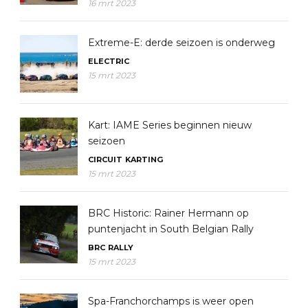
16 mrt 2023
Extreme-E: derde seizoen is onderweg
ELECTRIC
15 mrt 2023
Kart: IAME Series beginnen nieuw
seizoen
CIRCUIT
KARTING
15 mrt 2023
BRC Historic: Rainer Hermann op
puntenjacht in South Belgian Rally
BRC
RALLY
15 mrt 2023
Spa-Franchorchamps is weer open