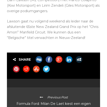
(Kiwi Motorsport) en Lirim Zendeli (Giles Motorsport) als
overige podiumgangers.
Lawson gaat nu volgend weekend als leider naar de
afsluitende 65ste New Zealand Grand Prix op het “Chris
Amon” Manfeild Circuit. We kunnen dus een
“Belgische” titel verwachten in Nieuw-Zeeland!
SHARE
Previous Post
Formula Ford: Milan De Laet kiest een eigen