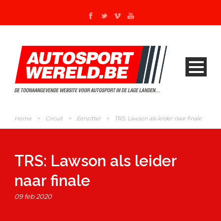
Home
>
Circuit
>
Eenzitter
>
TRS: Lawson als leider naar finale
TRS: Lawson als leider
naar finale
09 feb 2020