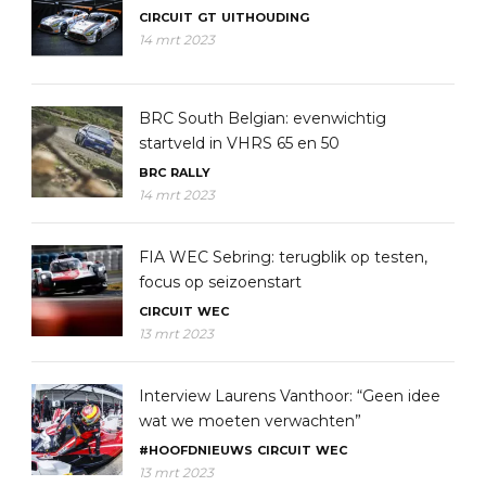
CIRCUIT
GT
UITHOUDING
14 mrt 2023
BRC South Belgian: evenwichtig
startveld in VHRS 65 en 50
BRC
RALLY
14 mrt 2023
FIA WEC Sebring: terugblik op testen,
focus op seizoenstart
CIRCUIT
WEC
13 mrt 2023
Interview Laurens Vanthoor: “Geen idee
wat we moeten verwachten”
#HOOFDNIEUWS
CIRCUIT
WEC
13 mrt 2023