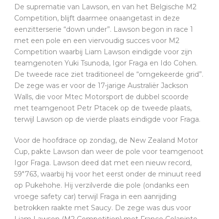
De suprematie van Lawson, en van het Belgische M2
Competition, blijft daarmee onaangetast in deze
eenzitterserie “down under”. Lawson begon in race 1
met een pole en een viervoudig succes voor M2
Competition waarbij Liam Lawson eindigde voor zijn
teamgenoten Yuki Tsunoda, Igor Fraga en Ido Cohen.
De tweede race ziet traditioneel de “omgekeerde grid”.
De zege was er voor de 17-jarige Australiër Jackson
Walls, die voor Mtec Motorsport de dubbel scoorde
met teamgenoot Petr Ptacek op de tweede plaats,
terwijl Lawson op de vierde plaats eindigde voor Fraga.
Voor de hoofdrace op zondag, de New Zealand Motor
Cup, pakte Lawson dan weer de pole voor teamgenoot
Igor Fraga. Lawson deed dat met een nieuw record,
59″763, waarbij hij voor het eerst onder de minuut reed
op Pukehohe. Hij verzilverde die pole (ondanks een
vroege safety car) terwijl Fraga in een aanrijding
betrokken raakte met Saucy. De zege was dus voor
Liam Lawson (M2 Competition) met Franco Colapinto