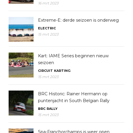
16 mrt 2023
Extreme-E: derde seizoen is onderweg
ELECTRIC
15 mrt 2023
Kart: IAME Series beginnen nieuw
seizoen
CIRCUIT
KARTING
15 mrt 2023
BRC Historic: Rainer Hermann op
puntenjacht in South Belgian Rally
BRC
RALLY
15 mrt 2023
Spa-Franchorchamps is weer open