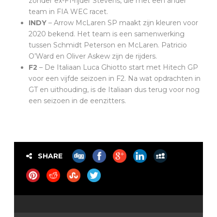
zonder ex-F1-rijder Stevens, die met een ander
team in FIA WEC racet.
INDY
– Arrow McLaren SP maakt zijn kleuren voor
2020 bekend. Het team is een samenwerking
tussen Schmidt Peterson en McLaren. Patricio
O’Ward en Oliver Askew zijn de rijders.
F2
– De Italiaan Luca Ghiotto start met Hitech GP
voor een vijfde seizoen in F2. Na wat opdrachten in
GT en uithouding, is de Italiaan dus terug voor nog
een seizoen in de eenzitters.
SHARE