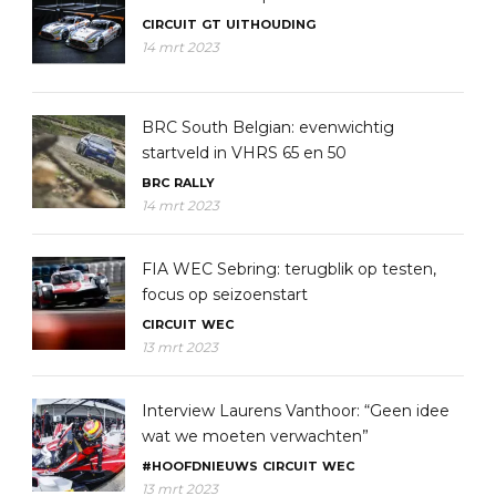
CIRCUIT
GT
UITHOUDING
14 mrt 2023
BRC South Belgian: evenwichtig
startveld in VHRS 65 en 50
BRC
RALLY
14 mrt 2023
FIA WEC Sebring: terugblik op testen,
focus op seizoenstart
CIRCUIT
WEC
13 mrt 2023
Interview Laurens Vanthoor: “Geen idee
wat we moeten verwachten”
#HOOFDNIEUWS
CIRCUIT
WEC
13 mrt 2023