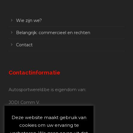
Wie zijn we?
Belangrijk: commercieel en rechten
Contact
Contactinformatie
Autosportwereld.be is eigendom van:
JODI Comm V.
BE 0.680.837.852
Nijverheidsstraat 70
Deze website maakt gebruik van
2160 Wommelgem
cookies om uw ervaring te