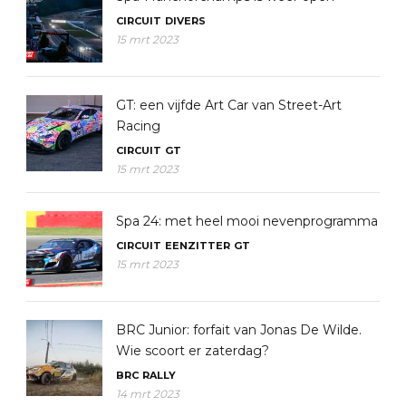
CIRCUIT
DIVERS
15 mrt 2023
GT: een vijfde Art Car van Street-Art
Racing
CIRCUIT
GT
15 mrt 2023
Spa 24: met heel mooi nevenprogramma
CIRCUIT
EENZITTER
GT
15 mrt 2023
BRC Junior: forfait van Jonas De Wilde.
Wie scoort er zaterdag?
BRC
RALLY
14 mrt 2023