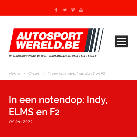
Home
>
Circuit
>
In een notendop: Indy, ELMS en F2
In een notendop: Indy,
ELMS en F2
08 feb 2020