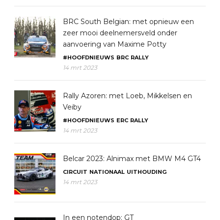
BRC South Belgian: met opnieuw een
zeer mooi deelnemersveld onder
aanvoering van Maxime Potty
#HOOFDNIEUWS
BRC
RALLY
14 mrt 2023
Rally Azoren: met Loeb, Mikkelsen en
Veiby
#HOOFDNIEUWS
ERC
RALLY
14 mrt 2023
Belcar 2023: Alnimax met BMW M4 GT4
CIRCUIT
NATIONAAL
UITHOUDING
14 mrt 2023
In een notendop: GT