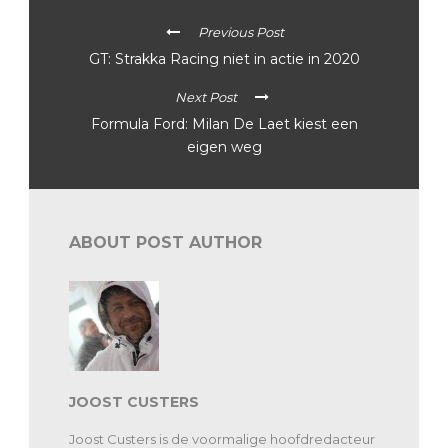
Previous Post
GT: Strakka Racing niet in actie in 2020
Next Post
Formula Ford: Milan De Laet kiest een
eigen weg
ABOUT POST AUTHOR
JOOST CUSTERS
Joost Custers is de voormalige hoofdredacteur