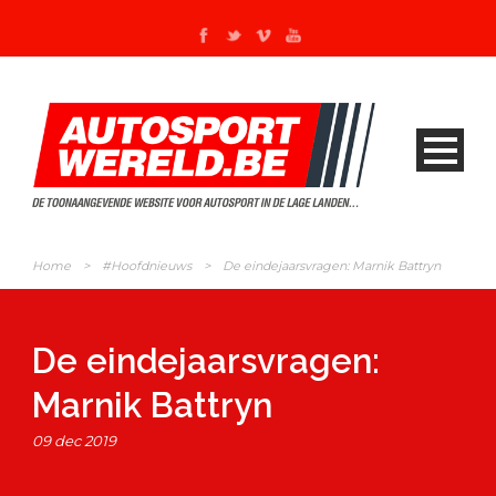
Home
>
#Hoofdnieuws
>
De eindejaarsvragen: Marnik Battryn
De eindejaarsvragen:
Marnik Battryn
09 dec 2019