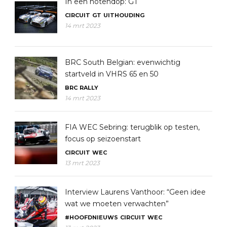
In een notendop: GT
CIRCUIT
GT
UITHOUDING
14 mrt 2023
BRC South Belgian: evenwichtig
startveld in VHRS 65 en 50
BRC
RALLY
14 mrt 2023
FIA WEC Sebring: terugblik op testen,
focus op seizoenstart
CIRCUIT
WEC
13 mrt 2023
Interview Laurens Vanthoor: “Geen idee
wat we moeten verwachten”
#HOOFDNIEUWS
CIRCUIT
WEC