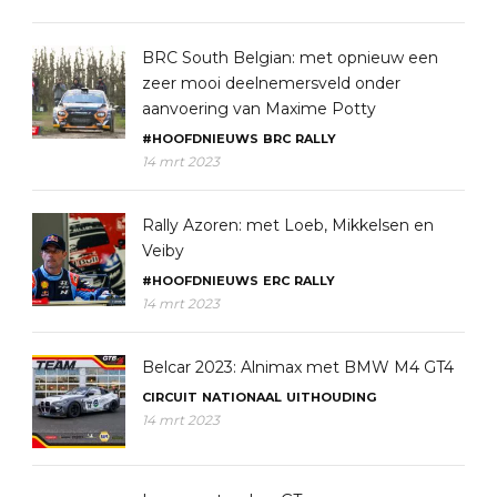
BRC South Belgian: met opnieuw een
zeer mooi deelnemersveld onder
aanvoering van Maxime Potty
#HOOFDNIEUWS
BRC
RALLY
14 mrt 2023
Rally Azoren: met Loeb, Mikkelsen en
Veiby
#HOOFDNIEUWS
ERC
RALLY
14 mrt 2023
Belcar 2023: Alnimax met BMW M4 GT4
CIRCUIT
NATIONAAL
UITHOUDING
14 mrt 2023