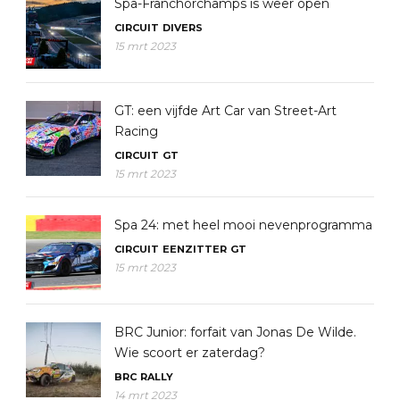
Spa-Franchorchamps is weer open
CIRCUIT
DIVERS
15 mrt 2023
GT: een vijfde Art Car van Street-Art
Racing
CIRCUIT
GT
15 mrt 2023
Spa 24: met heel mooi nevenprogramma
CIRCUIT
EENZITTER
GT
15 mrt 2023
BRC Junior: forfait van Jonas De Wilde.
Wie scoort er zaterdag?
BRC
RALLY
14 mrt 2023