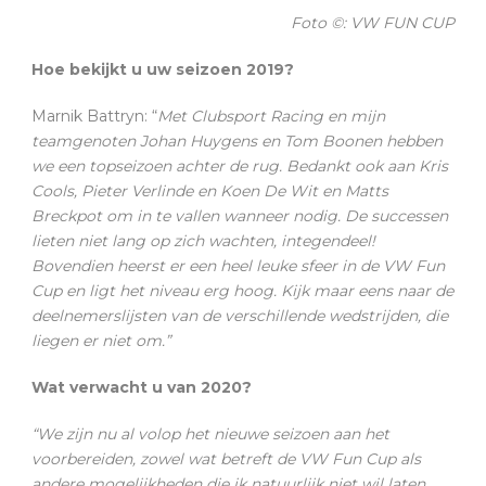
Foto ©: VW FUN CUP
Hoe bekijkt u uw seizoen 2019?
Marnik Battryn: “
Met Clubsport Racing en mijn
teamgenoten Johan Huygens en Tom Boonen hebben
we een topseizoen achter de rug. Bedankt ook aan Kris
Cools, Pieter Verlinde en Koen De Wit en Matts
Breckpot om in te vallen wanneer nodig. De successen
lieten niet lang op zich wachten, integendeel!
Bovendien heerst er een heel leuke sfeer in de VW Fun
Cup en ligt het niveau erg hoog. Kijk maar eens naar de
deelnemerslijsten van de verschillende wedstrijden, die
liegen er niet om.”
Wat verwacht u van 2020?
“We zijn nu al volop het nieuwe seizoen aan het
voorbereiden, zowel wat betreft de VW Fun Cup als
andere mogelijkheden die ik natuurlijk niet wil laten