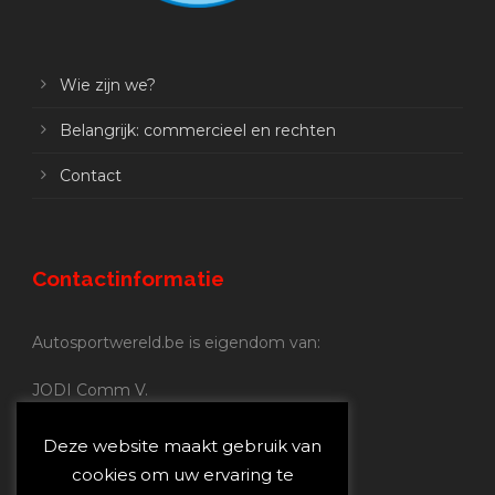
Wie zijn we?
Belangrijk: commercieel en rechten
Contact
Contactinformatie
Autosportwereld.be is eigendom van:
JODI Comm V.
BE 0.680.837.852
Nijverheidsstraat 70
Deze website maakt gebruik van
2160 Wommelgem
cookies om uw ervaring te