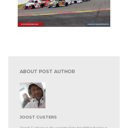
De eindejaarsvragen: De VW Fun Cup door Gregory
Deguelde
ABOUT POST AUTHOR
JOOST CUSTERS
Joost Custers is de voormalige hoofdredacteur