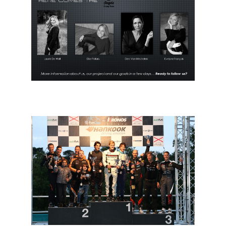
VW Fun Cup: vier dames willen… jongensdroom
waarmaken