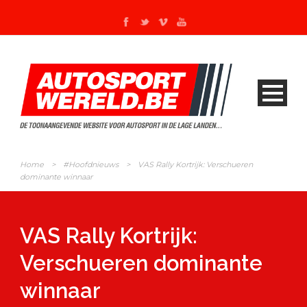
Home
>
#Hoofdnieuws
>
VAS Rally Kortrijk: Verschueren
dominante winnaar
VAS Rally Kortrijk:
Verschueren dominante
winnaar