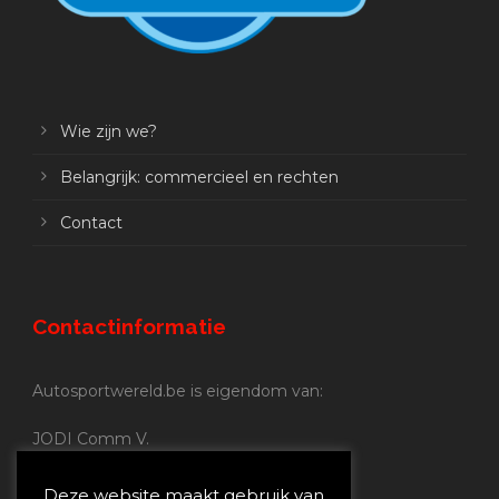
Wie zijn we?
Belangrijk: commercieel en rechten
Contact
Contactinformatie
Autosportwereld.be is eigendom van:
JODI Comm V.
BE 0.680.837.852
Nijverheidsstraat 70
Deze website maakt gebruik van