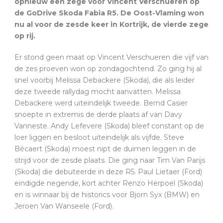
opnieuw een zege voor Vincent Verschueren op
de GoDrive Skoda Fabia R5. De Oost-Vlaming won
nu al voor de zesde keer in Kortrijk, de vierde zege
op rij.
Er stond geen maat op Vincent Verschueren die vijf van
de zes proeven won op zondagochtend. Zo ging hij al
snel voorbij Melissa Debackere (Skoda), die als leider
deze tweede rallydag mocht aanvatten. Melissa
Debackere werd uiteindelijk tweede. Bernd Casier
snoepte in extremis de derde plaats af van Davy
Vanneste. Andy Lefevere (Skoda) bleef constant op de
loer liggen en besloot uiteindelijk als vijfde. Steve
Bécaert (Skoda) moest nipt de duimen leggen in de
strijd voor de zesde plaats. Die ging naar Tim Van Parijs
(Skoda) die debuteerde in deze R5. Paul Lietaer (Ford)
eindigde negende, kort achter Renzo Herpoel (Skoda)
en is winnaar bij de historics voor Bjorn Syx (BMW) en
Jeroen Van Wanseele (Ford).