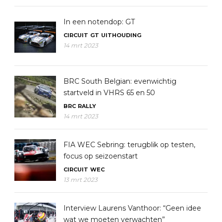
In een notendop: GT
CIRCUIT
GT
UITHOUDING
14 mrt 2023
BRC South Belgian: evenwichtig
startveld in VHRS 65 en 50
BRC
RALLY
14 mrt 2023
FIA WEC Sebring: terugblik op testen,
focus op seizoenstart
CIRCUIT
WEC
13 mrt 2023
Interview Laurens Vanthoor: “Geen idee
wat we moeten verwachten”