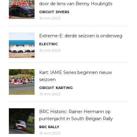
door de lens van Benny Houbrigts
CIRCUIT
DIVERS
16 mrt 2023
Extreme-E: derde seizoen is onderweg
ELECTRIC
15 mrt 2023
Kart: IAME Series beginnen nieuw
seizoen
CIRCUIT
KARTING
15 mrt 2023
BRC Historic: Rainer Hermann op
puntenjacht in South Belgian Rally
BRC
RALLY
15 mrt 2023