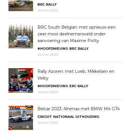
BRC
RALLY
14 mrt 2023
BRC South Belgian: met opnieuw een
zeer mooi deelnemersveld onder
aanvoering van Maxime Potty
#HOOFDNIEUWS
BRC
RALLY
14 mrt 2023
Rally Azoren: met Loeb, Mikkelsen en
Veiby
#HOOFDNIEUWS
ERC
RALLY
14 mrt 2023
Belcar 2023: Alnimax met BMW M4 GT4
CIRCUIT
NATIONAAL
UITHOUDING
14 mrt 2023