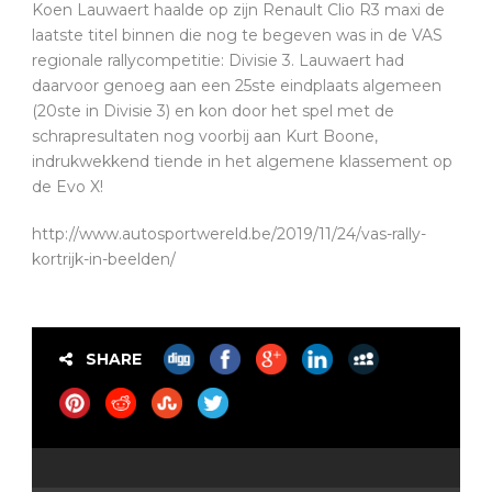
Koen Lauwaert haalde op zijn Renault Clio R3 maxi de
laatste titel binnen die nog te begeven was in de VAS
regionale rallycompetitie: Divisie 3. Lauwaert had
daarvoor genoeg aan een 25ste eindplaats algemeen
(20ste in Divisie 3) en kon door het spel met de
schrapresultaten nog voorbij aan Kurt Boone,
indrukwekkend tiende in het algemene klassement op
de Evo X!
http://www.autosportwereld.be/2019/11/24/vas-rally-
kortrijk-in-beelden/
SHARE