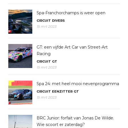
Spa-Franchorchamps is weer open
CIRCUIT
DIVERS
15 mrt 2023
GT: een vijfde Art Car van Street-Art
Racing
CIRCUIT
GT
15 mrt 2023
Spa 24: met heel mooi nevenprogramma
CIRCUIT
EENZITTER
GT
15 mrt 2023
BRC Junior: forfait van Jonas De Wilde.
Wie scoort er zaterdag?