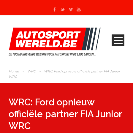
Home
>
WRC
>
WRC: Ford opnieuw officiële partner FIA Junior
WRC
WRC: Ford opnieuw
officiële partner FIA Junior
WRC