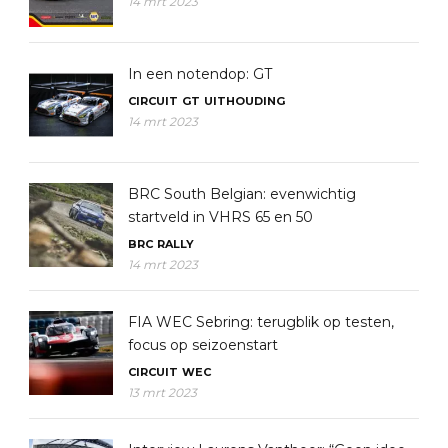
14 mrt 2023
In een notendop: GT
CIRCUIT
GT
UITHOUDING
14 mrt 2023
BRC South Belgian: evenwichtig
startveld in VHRS 65 en 50
BRC
RALLY
14 mrt 2023
FIA WEC Sebring: terugblik op testen,
focus op seizoenstart
CIRCUIT
WEC
13 mrt 2023