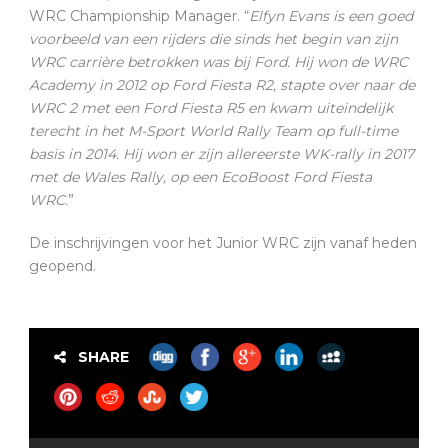
WRC Championship Manager. “
Elfyn Evans is een goed
voorbeeld van een rijders die sinds het begin van zijn
WRC carrière betrokken was bij Ford. Hij won de WRC
Academy in 2012 op Ford Fiesta R2, stapte over naar de
WRC 2 met een Ford Fiesta R5 en kwam uiteindelijk
terecht in het M-Sport World Rally Team op full-time
basis in 2014. Hij won er zijn allereerste WK-rally in 2017
met de Wales Rally, op een EcoBoost Ford Fiesta
WRC.
”
De inschrijvingen voor het Junior WRC zijn vanaf heden
geopend.
SHARE