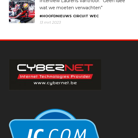
Interview Laurens Vanthoor: “Geen idee
wat we moeten verwachten”
#HOOFDNIEUWS
CIRCUIT
WEC
13 mrt 2023