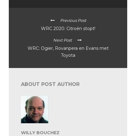
Previous Post
WRC 2020: Citroën stopt!
Next Post
WRC: Ogier, Rovanpera en Evans met
Toyota
ABOUT POST AUTHOR
WILLY BOUCHEZ