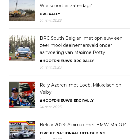
Wie scoort er zaterdag?
BRC
RALLY
14 mrt 2023
BRC South Belgian: met opnieuw een
zeer mooi deelnemersveld onder
aanvoering van Maxime Potty
#HOOFDNIEUWS
BRC
RALLY
14 mrt 2023
Rally Azoren: met Loeb, Mikkelsen en
Veiby
#HOOFDNIEUWS
ERC
RALLY
14 mrt 2023
Belcar 2023: Alnimax met BMW M4 GT4
CIRCUIT
NATIONAAL
UITHOUDING