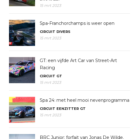
15 mrt 2023
Spa-Franchorchamps is weer open
CIRCUIT
DIVERS
15 mrt 2023
GT: een vijfde Art Car van Street-Art
Racing
CIRCUIT
GT
15 mrt 2023
Spa 24: met heel mooi nevenprogramma
CIRCUIT
EENZITTER
GT
15 mrt 2023
BRC Junior: forfait van Jonas De Wilde.